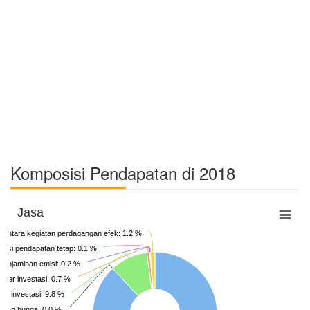
Komposisi Pendapatan di 2018
Jasa
rantara kegiatan perdagangan efek: 1.2 %
aksi pendapatan tetap: 0.1 %
penjaminan emisi: 0.2 %
ajer investasi: 0.7 %
an investasi: 9.8 %
n dan bunga: 0.0 %