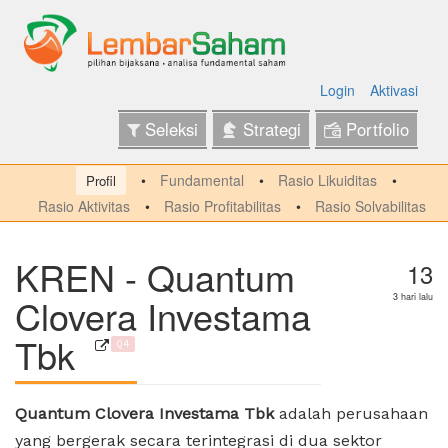
Login
Aktivasi
Seleksi
Strategi
Portfolio
Fundamental
Rasio Likuiditas
Profil
Rasio Aktivitas
Rasio Profitabilitas
Rasio Solvabilitas
KREN - Quantum
13
Clovera Investama
3 hari lalu
Tbk
Q4
Quantum Clovera Investama Tbk
adalah perusahaan
yang bergerak secara terintegrasi di dua sektor