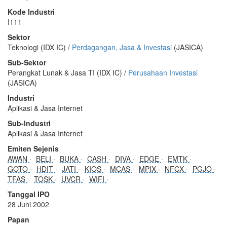
Kode Industri
I111
Sektor
Teknologi (IDX IC) /
Perdagangan, Jasa & Investasi
(JASICA)
Sub-Sektor
Perangkat Lunak & Jasa TI (IDX IC) /
Perusahaan Investasi
(JASICA)
Industri
Aplikasi & Jasa Internet
Sub-Industri
Aplikasi & Jasa Internet
Emiten Sejenis
AWAN
BELI
BUKA
CASH
DIVA
EDGE
EMTK
GOTO
HDIT
JATI
KIOS
MCAS
MPIX
NFCX
PGJO
TFAS
TOSK
UVCR
WIFI
Tanggal IPO
28 Juni 2002
Papan