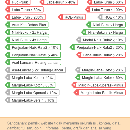
Rugi-Naik
Laba-Turun > 40%
Laba-Turun > 60%
Laba-Turun > 80%
Laba-Turun > 100%
Laba-Turun > 200%
ROE-Minus
ROE < 10%
Arus-Kas-Bebas-Plus
Nilai-Buku > Harga
Nilai-Buku > 2x Harga
Nilai-Buku > 3x Harga
Nilai-Buku > 4x Harga
Modal-Naik-Rata2 < 10%
Penjualan-Naik-Rata2 > 10%
Penjualan-Naik-Rata2 > 20%
Penjualan-Naik-Rata2 > 40%
Laba-Turun-Rata2 > 20%
Aset-Lancar > Hutang-Lancar
Aset-Lancar > 2x Hutang-Lancar
Margin-Laba-Kotor > 20%
Margin-Laba-Kotor > 40%
Margin-Laba-Kotor > 60%
Margin-Laba-Kotor > 80%
Margin-Laba-Operasi-Minus
Margin-Laba-Operasi < 10%
Margin-Laba-Bersih-Minus
Margin-Laba-Bersih < 10%
Sanggahan: pemilik website tidak menjamin seluruh isi, konten, data,
gambar, tulisan, opini, informasi, berita, grafik dan analisa yang