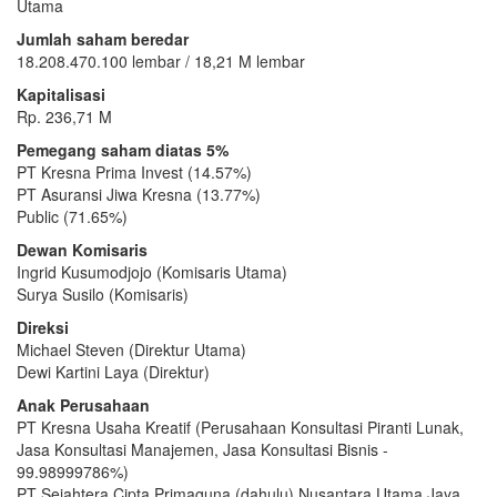
Utama
Jumlah saham beredar
18.208.470.100 lembar / 18,21 M lembar
Kapitalisasi
Rp. 236,71 M
Pemegang saham diatas 5%
PT Kresna Prima Invest (14.57%)
PT Asuransi Jiwa Kresna (13.77%)
Public (71.65%)
Dewan Komisaris
Ingrid Kusumodjojo (Komisaris Utama)
Surya Susilo (Komisaris)
Direksi
Michael Steven (Direktur Utama)
Dewi Kartini Laya (Direktur)
Anak Perusahaan
PT Kresna Usaha Kreatif (Perusahaan Konsultasi Piranti Lunak,
Jasa Konsultasi Manajemen, Jasa Konsultasi Bisnis -
99.98999786%)
PT Sejahtera Cipta Primaguna (dahulu) Nusantara Utama Jaya