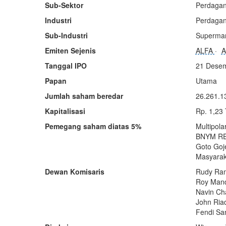
Sub-Sektor
Perdagang
Industri
Perdagan
Sub-Industri
Supermar
Emiten Sejenis
ALFA
Tanggal IPO
21 Dese
Papan
Utama
Jumlah saham beredar
26.261.1
Kapitalisasi
Rp. 1,23
Pemegang saham diatas 5%
Multipola
BNYM RE 
Goto Goj
Masyarak
Dewan Komisaris
Rudy Ram
Roy Mand
Navin Ch
John Ria
Fendi Sa