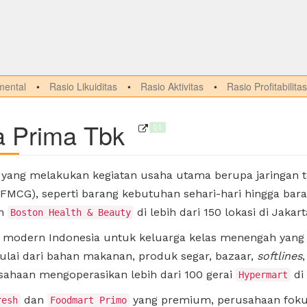
ental
Rasio Likuiditas
Rasio Aktivitas
Rasio Profitabilitas
a Prima Tbk
Q1
yang melakukan kegiatan usaha utama berupa jaringan t
FMCG), seperti barang kebutuhan sehari-hari hingga bar
n
di lebih dari 150 lokasi di Jakar
Boston Health & Beauty
el modern Indonesia untuk keluarga kelas menengah yang
ulai dari bahan makanan, produk segar, bazaar,
softlines
usahaan mengoperasikan lebih dari 100 gerai
di 
Hypermart
dan
yang premium, perusahaan foku
resh
Foodmart Primo