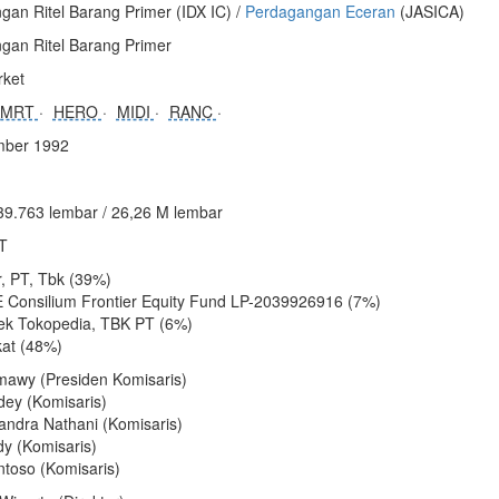
an Ritel Barang Primer (IDX IC) /
Perdagangan Eceran
(JASICA)
gan Ritel Barang Primer
ket
AMRT
HERO
MIDI
RANC
mber 1992
39.763 lembar / 26,26 M lembar
 T
r, PT, Tbk (39%)
Consilium Frontier Equity Fund LP-2039926916 (7%)
ek Tokopedia, TBK PT (6%)
at (48%)
awy (Presiden Komisaris)
ey (Komisaris)
andra Nathani (Komisaris)
dy (Komisaris)
ntoso (Komisaris)