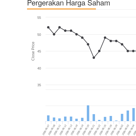
Pergerakan Harga Saham
55
50
Close Price
45
40
35
2026-05-20
2026-06-04
2026-05-11
2026-05-25
2026-05-18
2026-06-02
2026-05-07
2026-05-21
2026
2026-05-12
2026-05-26
2026-05-19
2026-06-03
2026-05-08
2026-05-22
2026-05-13
2026-05-29