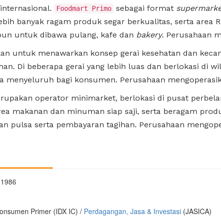
 internasional.
sebagai format
supermarke
Foodmart Primo
ebih banyak ragam produk segar berkualitas, serta area
pun untuk dibawa pulang, kafe dan
bakery
. Perusahaan m
ikan untuk menawarkan konsep gerai kesehatan dan kec
han. Di beberapa gerai yang lebih luas dan berlokasi di 
ara menyeluruh bagi konsumen. Perusahaan mengoperasika
upakan operator minimarket, berlokasi di pusat perbelan
rea makanan dan minuman siap saji, serta beragam pro
an pulsa serta pembayaran tagihan. Perusahaan mengoper
 1986
onsumen Primer (IDX IC) /
Perdagangan, Jasa & Investasi
(JASICA)