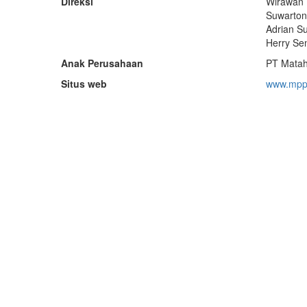
Direksi
Wirawan W
Suwartono
Adrian S
Herry Sen
Anak Perusahaan
PT Matah
Situs web
www.mppa