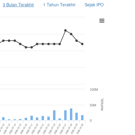
3 Bulan Terakhir
1 Tahun Terakhir
Sejak IPO
100M
Volume
50M
0
2026-07-30
2026-07-13
2026-07-23
2026-07-16
2026-07-28
2026-07-21
2026-07-14
2026-07-24
2026-07-17
2026-07-29
6-07-10
2026-07-22
2026-07-15
2026-07-27
2026-07-20