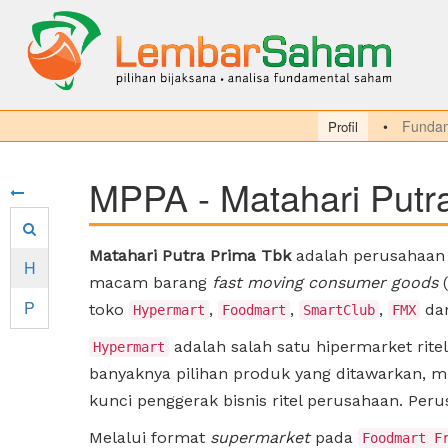
Fundam
Profil
MPPA - Matahari Putr
Matahari Putra Prima Tbk
adalah perusahaan 
H
macam barang
fast moving consumer goods
(
P
toko
,
,
,
da
Hypermart
Foodmart
SmartClub
FMX
adalah salah satu hipermarket rit
Hypermart
banyaknya pilihan produk yang ditawarkan, m
kunci penggerak bisnis ritel perusahaan. Per
Melalui format
supermarket
pada
Foodmart F