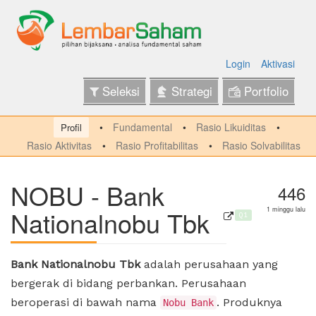
Login
Aktivasi
Seleksi
Strategi
Portfolio
Fundamental
Rasio Likuiditas
Profil
Rasio Aktivitas
Rasio Profitabilitas
Rasio Solvabilitas
NOBU - Bank
446
Nationalnobu Tbk
1 minggu lalu
Q1
Bank Nationalnobu Tbk
adalah perusahaan yang
bergerak di bidang perbankan. Perusahaan
beroperasi di bawah nama
. Produknya
Nobu Bank