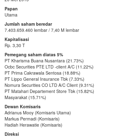
Papan
Utama
Jumlah saham beredar
7.403.659.460 lembar / 7,40 M lembar
Kapitalisasi
Rp. 3,30 T
Pemegang saham diatas 5%
PT Kharisma Buana Nusantara (21.73%)
Ocbc Securities PTE LTD -client A/C (11.22%)
PT Prima Cakrawala Sentosa (18.88%)
PT Lippo General Insurance Tbk (7.33%)
Nomura Securities CO LTD A/C Client (9.31%)
PT Matahari Departement Store Tbk (15.82%)
Masyarakat (15.71%)
Dewan Komisaris
Adrianus Mooy (Komisaris Utama)
Markus Permadi (Komisaris)
Hadiah Herawatie (Komisaris)
Direksi