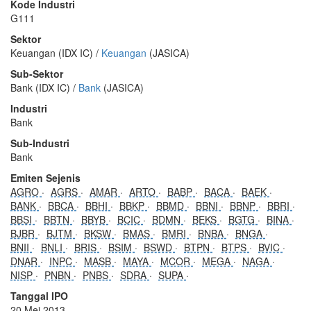
Kode Industri
G111
Sektor
Keuangan (IDX IC) /
Keuangan
(JASICA)
Sub-Sektor
Bank (IDX IC) /
Bank
(JASICA)
Industri
Bank
Sub-Industri
Bank
Emiten Sejenis
AGRO
AGRS
AMAR
ARTO
BABP
BACA
BAEK
BANK
BBCA
BBHI
BBKP
BBMD
BBNI
BBNP
BBRI
BBSI
BBTN
BBYB
BCIC
BDMN
BEKS
BGTG
BINA
BJBR
BJTM
BKSW
BMAS
BMRI
BNBA
BNGA
BNII
BNLI
BRIS
BSIM
BSWD
BTPN
BTPS
BVIC
DNAR
INPC
MASB
MAYA
MCOR
MEGA
NAGA
NISP
PNBN
PNBS
SDRA
SUPA
Tanggal IPO
20 Mei 2013