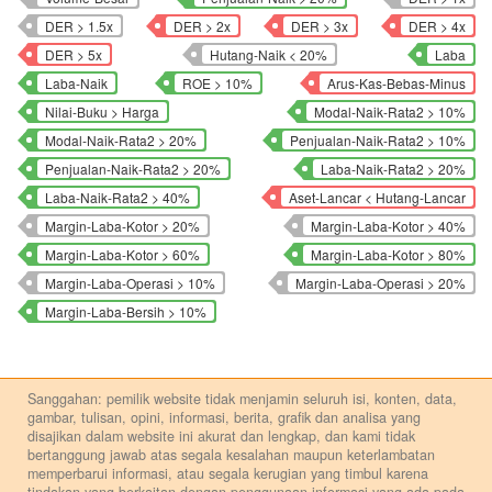
DER > 1.5x
DER > 2x
DER > 3x
DER > 4x
DER > 5x
Hutang-Naik < 20%
Laba
Laba-Naik
ROE > 10%
Arus-Kas-Bebas-Minus
Nilai-Buku > Harga
Modal-Naik-Rata2 > 10%
Modal-Naik-Rata2 > 20%
Penjualan-Naik-Rata2 > 10%
Penjualan-Naik-Rata2 > 20%
Laba-Naik-Rata2 > 20%
Laba-Naik-Rata2 > 40%
Aset-Lancar < Hutang-Lancar
Margin-Laba-Kotor > 20%
Margin-Laba-Kotor > 40%
Margin-Laba-Kotor > 60%
Margin-Laba-Kotor > 80%
Margin-Laba-Operasi > 10%
Margin-Laba-Operasi > 20%
Margin-Laba-Bersih > 10%
Sanggahan: pemilik website tidak menjamin seluruh isi, konten, data,
gambar, tulisan, opini, informasi, berita, grafik dan analisa yang
disajikan dalam website ini akurat dan lengkap, dan kami tidak
bertanggung jawab atas segala kesalahan maupun keterlambatan
memperbarui informasi, atau segala kerugian yang timbul karena