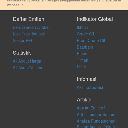
tindakan yang berkaitan dengan penggunaan informasi yang ada pada
website ini.
...
Setiap keputusan investasi merupakan keputusan dan tanggung jawab
pribadi. Kami tidak memberi anjuran, saran, rekomendasi untuk
Daftar Emiten
Indikator Global
membeli, menjual atau melakukan aktivitas lain yang terkait dengan
Berdasarkan Alfabet
Ikhtisar
transaksi perdagangan apapun, dan kami tidak bertanggung jawab
atas keputusan investasi yang dilakukan dalam kondisi dan situasi
Klasifikasi Industri
Crude Oil
apapun juga, yang diakibatkan secara langsung maupun tidak
Sektor BEI
Brent Crude Oil
langsung atas konten pada website ini.
Batubara
Statistik
Emas
Timah
All About Harga
Nikel
All About Volume
Infomasi
Aksi Korporasi
Artikel
Apa itu Emiten?
Arti 1 Lembar Saham
Analisa Fundamental !
Bukan Analisa Teknikal