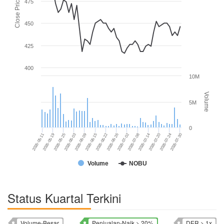
Close Price
475
450
425
400
10M
Volume
5M
0
2026-07-30
2026-06-22
2026-07-14
2026-06-03
2026-06-26
2026-05-11
2026-07-20
2026-06-09
2026-07-02
2026-05-19
2026-06-15
2026-07-24
2026-07-08
2026-05-25
Volume
NOBU
Status Kuartal Terkini
Volume-Besar
Penjualan-Naik > 20%
DER > 1x