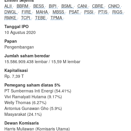
ALII
BBRM
BESS
BIPI
BSML
CANI
CBRE
CNKO
DWGL
FIRE
MAHA
MBSS
PSAT
PSSI
PTIS
RIGS
RMKE
TCPI
TEBE
TPMA
Tanggal IPO
10 Agustus 2020
Papan
Pengembangan
Jumlah saham beredar
15.586.909.438 lembar / 15,59 M lembar
Kapitalisasi
Rp. 7,39 T
Pemegang saham diatas 5%
PT Sumbermas Inti Energi (54.41%)
Vivi Ramalyati Hutama (9.17%)
Welly Thomas (6.27%)
Antonius Gunawan Gho (5.9%)
Masyarakat (24.1%)
Dewan Komisaris
Harris Muliawan (Komisaris Utama)