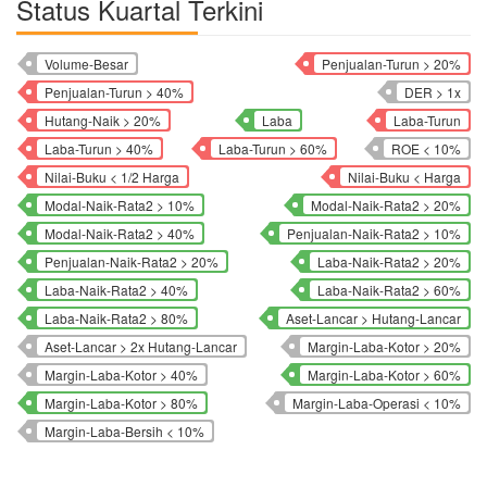
Status Kuartal Terkini
Volume-Besar
Penjualan-Turun > 20%
Penjualan-Turun > 40%
DER > 1x
Hutang-Naik > 20%
Laba
Laba-Turun
Laba-Turun > 40%
Laba-Turun > 60%
ROE < 10%
Nilai-Buku < 1/2 Harga
Nilai-Buku < Harga
Modal-Naik-Rata2 > 10%
Modal-Naik-Rata2 > 20%
Modal-Naik-Rata2 > 40%
Penjualan-Naik-Rata2 > 10%
Penjualan-Naik-Rata2 > 20%
Laba-Naik-Rata2 > 20%
Laba-Naik-Rata2 > 40%
Laba-Naik-Rata2 > 60%
Laba-Naik-Rata2 > 80%
Aset-Lancar > Hutang-Lancar
Aset-Lancar > 2x Hutang-Lancar
Margin-Laba-Kotor > 20%
Margin-Laba-Kotor > 40%
Margin-Laba-Kotor > 60%
Margin-Laba-Kotor > 80%
Margin-Laba-Operasi < 10%
Margin-Laba-Bersih < 10%