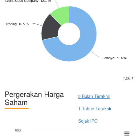
oup Joint Stock Company: 12.1 %
ra Trading: 16.5 %
Lainnya: 71.4 %
1,28 T
Pergerakan Harga
3 Bulan Terakhir
Saham
1 Tahun Terakhir
Sejak IPO
600