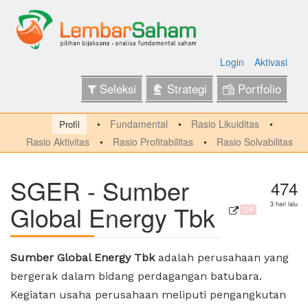
Login
Aktivasi
Seleksi
Strategi
Portfolio
Fundamental
Rasio Likuiditas
Profil
Rasio Aktivitas
Rasio Profitabilitas
Rasio Solvabilitas
SGER - Sumber
474
Global Energy Tbk
3 hari lalu
Q4
Sumber Global Energy Tbk
adalah perusahaan yang
bergerak dalam bidang perdagangan batubara.
Kegiatan usaha perusahaan meliputi pengangkutan