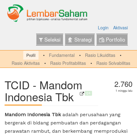
Login
Aktivasi
Seleksi
Strategi
Portfolio
Fundamental
Rasio Likuiditas
Profil
Rasio Aktivitas
Rasio Profitabilitas
Rasio Solvabilitas
TCID - Mandom
2.760
Indonesia Tbk
1 minggu lalu
Q4
Mandom Indonesia Tbk
adalah perusahaan yang
bergerak di bidang pembuatan dan perdagangan
perawatan rambut, dan berkembang memproduksi