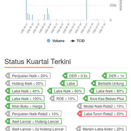
Volume
250k
0
2026-07-14
2026-06-09
2026-07-08
2026-06-03
2026-07-02
2026-07-30
2026-05-25
2026-06-26
2026-07-24
2026-05-19
2026-06-22
2026-07-20
2026-05-11
2026-06-15
Volume
TCID
Status Kuartal Terkini
Penjualan-Naik < 20%
DER < 0.5x
DER < 1x
Hutang-Naik < 20%
Laba
Berbalik-Untung
Laba-Naik > 40%
Laba-Naik > 60%
Laba-Naik > 80%
Laba-Naik > 100%
ROE < 10%
Arus-Kas-Bebas-Plus
Nilai-Buku > Harga
Modal-Naik-Rata2 < 10%
Penjualan-Naik-Rata2 < 10%
Laba-Turun-Rata2 > 20%
Aset-Lancar > Hutang-Lancar
Aset-Lancar > 2x Hutang-Lancar
Margin-Laba-Kotor > 20%