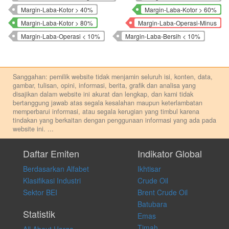
Margin-Laba-Kotor > 40%
Margin-Laba-Kotor > 60%
Margin-Laba-Kotor > 80%
Margin-Laba-Operasi-Minus
Margin-Laba-Operasi < 10%
Margin-Laba-Bersih < 10%
Sanggahan: pemilik website tidak menjamin seluruh isi, konten, data,
gambar, tulisan, opini, informasi, berita, grafik dan analisa yang
disajikan dalam website ini akurat dan lengkap, dan kami tidak
bertanggung jawab atas segala kesalahan maupun keterlambatan
memperbarui informasi, atau segala kerugian yang timbul karena
tindakan yang berkaitan dengan penggunaan informasi yang ada pada
website ini.
...
Setiap keputusan investasi merupakan keputusan dan tanggung jawab
pribadi. Kami tidak memberi anjuran, saran, rekomendasi untuk
Daftar Emiten
Indikator Global
membeli, menjual atau melakukan aktivitas lain yang terkait dengan
Berdasarkan Alfabet
Ikhtisar
transaksi perdagangan apapun, dan kami tidak bertanggung jawab
atas keputusan investasi yang dilakukan dalam kondisi dan situasi
Klasifikasi Industri
Crude Oil
apapun juga, yang diakibatkan secara langsung maupun tidak
Sektor BEI
Brent Crude Oil
langsung atas konten pada website ini.
Batubara
Statistik
Emas
Timah