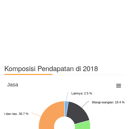
Komposisi Pendapatan di 2018
Jasa
Lainnya: 2.5 %
Wangi-wangian: 18.4 %
ulit dan rias: 36.7 %