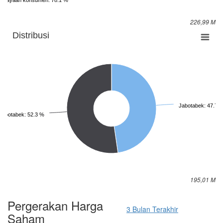
226,99 M
Distribusi
Jabotabek: 47.7 
Jabotabek: 52.3 %
195,01 M
Pergerakan Harga
3 Bulan Terakhir
Saham