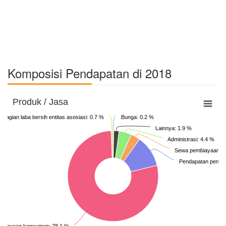
Komposisi Pendapatan di 2018
Produk / Jasa
Bagian laba bersih entitas asosiasi: 0.7 %
Bunga: 0.2 %
Lainnya: 1.9 %
Administrasi: 4.4 %
Sewa pembiayaan: 3
Pendapatan penalti
mbiayaan konsumen: 78.1 %