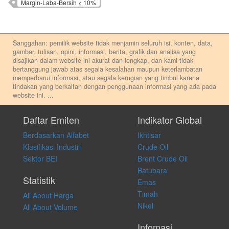
Margin-Laba-Bersih < 10%
Sanggahan: pemilik website tidak menjamin seluruh isi, konten, data,
gambar, tulisan, opini, informasi, berita, grafik dan analisa yang
disajikan dalam website ini akurat dan lengkap, dan kami tidak
bertanggung jawab atas segala kesalahan maupun keterlambatan
memperbarui informasi, atau segala kerugian yang timbul karena
tindakan yang berkaitan dengan penggunaan informasi yang ada pada
website ini.
...
Setiap keputusan investasi merupakan keputusan dan tanggung jawab
pribadi. Kami tidak memberi anjuran, saran, rekomendasi untuk
Daftar Emiten
Indikator Global
membeli, menjual atau melakukan aktivitas lain yang terkait dengan
Berdasarkan Alfabet
Ikhtisar
transaksi perdagangan apapun, dan kami tidak bertanggung jawab
atas keputusan investasi yang dilakukan dalam kondisi dan situasi
Klasifikasi Industri
Crude Oil
apapun juga, yang diakibatkan secara langsung maupun tidak
Sektor BEI
Brent Crude Oil
langsung atas konten pada website ini.
Batubara
Statistik
Emas
Timah
All About Harga
Nikel
All About Volume
Infomasi