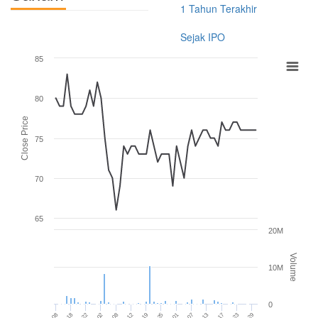
1 Tahun Terakhir
Sejak IPO
85
80
Close Price
75
70
65
20M
Volume
10M
0