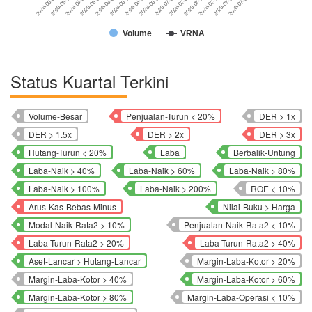
2026-07-13
2026-06-12
2026-05-08
2026-07-23
2026-06-25
2026-05-22
2026-07-07
2026-06-08
2026-07-17
2026-06-19
2026-05-18
2026-07-29
2026-07-01
2026-06-02
Volume
VRNA
Status Kuartal Terkini
Volume-Besar
Penjualan-Turun < 20%
DER > 1x
DER > 1.5x
DER > 2x
DER > 3x
Hutang-Turun < 20%
Laba
Berbalik-Untung
Laba-Naik > 40%
Laba-Naik > 60%
Laba-Naik > 80%
Laba-Naik > 100%
Laba-Naik > 200%
ROE < 10%
Arus-Kas-Bebas-Minus
Nilai-Buku > Harga
Modal-Naik-Rata2 > 10%
Penjualan-Naik-Rata2 < 10%
Laba-Turun-Rata2 > 20%
Laba-Turun-Rata2 > 40%
Aset-Lancar > Hutang-Lancar
Margin-Laba-Kotor > 20%
Margin-Laba-Kotor > 40%
Margin-Laba-Kotor > 60%
Margin-Laba-Kotor > 80%
Margin-Laba-Operasi < 10%