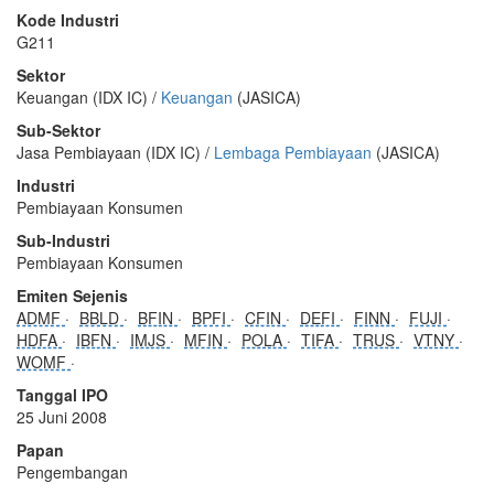
Kode Industri
G211
Sektor
Keuangan (IDX IC) /
Keuangan
(JASICA)
Sub-Sektor
Jasa Pembiayaan (IDX IC) /
Lembaga Pembiayaan
(JASICA)
Industri
Pembiayaan Konsumen
Sub-Industri
Pembiayaan Konsumen
Emiten Sejenis
ADMF
BBLD
BFIN
BPFI
CFIN
DEFI
FINN
FUJI
HDFA
IBFN
IMJS
MFIN
POLA
TIFA
TRUS
VTNY
WOMF
Tanggal IPO
25 Juni 2008
Papan
Pengembangan