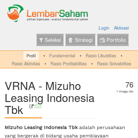
Login
Aktivasi
Seleksi
Strategi
Portfolio
Fundamental
Rasio Likuiditas
Profil
Rasio Aktivitas
Rasio Profitabilitas
Rasio Solvabilitas
VRNA - Mizuho
76
Leasing Indonesia
1 minggu lalu
Tbk
Q4
Mizuho Leasing Indonesia Tbk
adalah perusahaan
yang bergerak di bidang usaha pembiayaan