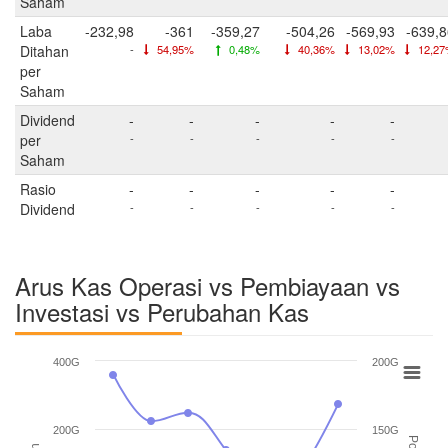
Saham
Laba
-232,98
-361
-359,27
-504,26
-569,93
-639,8
Ditahan
-
54,95%
0,48%
40,36%
13,02%
12,2
per
Saham
Dividend
-
-
-
-
-
per
-
-
-
-
-
Saham
Rasio
-
-
-
-
-
Dividend
-
-
-
-
-
Arus Kas Operasi vs Pembiayaan vs
Investasi vs Perubahan Kas
400G
200G
200G
150G