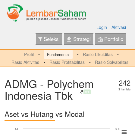
Login
Aktivasi
Seleksi
Strategi
Portfolio
Profil
Rasio Likuiditas
Fundamental
Rasio Aktivitas
Rasio Profitabilitas
Rasio Solvabilitas
ADMG - Polychem
242
Indonesia Tbk
3 hari lalu
Q4
Aset vs Hutang vs Modal
4T
800