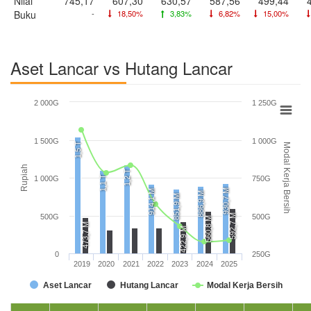
Nilai
745,17
607,30
630,57
587,56
499,44
Buku
-
18,50%
3,83%
6,82%
15,00%
Aset Lancar vs Hutang Lancar
2 000G
1 250G
1 500G
1 000G
1,5 T
Modal Kerja Bersih
Rupiah
1,2 T
1,1 T
1 000G
750G
930,7 M
914,1 M
886,9 M
851,9 M
592,7 M
500G
500G
560,8 M
473,7 M
422,9 M
0
250G
2019
2020
2021
2022
2023
2024
2025
Aset Lancar
Hutang Lancar
Modal Kerja Bersih