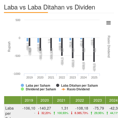
Laba vs Laba Ditahan vs Dividen
500
Rasio Dividend
0
1,3
-13,5
-42,4
Rupiah
-75,8
-106,1
-108,2
-140,3
-233,0
0,0
0,0
0,0
0,0
0,0
0,0
0,0
-361,0
-359,3
-500
-504,3
-569,9
-639,9
-678,0
-1000
2019
2020
2021
2022
2023
2024
2025
Laba per Saham
Laba Ditahan per Saham
Dividend per Saham
Rasio Dividend
2019
2020
2021
2022
2023
2024
Laba
-106,10
-140,27
1,31
-108,18
-75,79
-42,
per
-
32,20%
100,93%
8.385,73%
29,95%
44,1