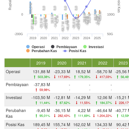
Posisi Kas
Rupiah
131,9 M
0,0
0,0
0,0
0,0
53,2 M
43,8 M
0
100G
29,8 M
23,0 M
18,5 M
12,1 M
4,2 M
-1,2 M
-2,3 M
-4,6 M
-9,5 M
-8,2 M
-12,8 M
-14,3 M
-15,2 M
-23,3 M
-25,6 M
-36,1 M
-37,8 M
-40,8 M
-46,6 M
-58,7 M
-200G
50G
2019
2020
2021
2022
2023
2024
2025
Operasi
Pembiayaan
Investasi
Perubahan Kas
Posisi Kas
2019
2020
2021
2022
2023
Operasi
131,88 M
-23,33 M
18,52 M
-58,70 M
-25,56
503,38%
117,69%
179,35%
417,03%
56,4
Pembiayaan
-37,83 M
-
-
-
59,98%
-
-
-
Investasi
-103,50 M
-12,81 M
-14,29 M
12,06 M
-15,21
11,44%
87,62%
11,55%
184,37%
226,1
Perubahan
-9,45 M
-36,15 M
4,22 M
-46,64 M
-40,77
Kas
95,01%
282,43%
111,69%
1.204,22%
12,5
Posisi Kas
189,45 M
155,74 M
162,02 M
134,33 M
90,42