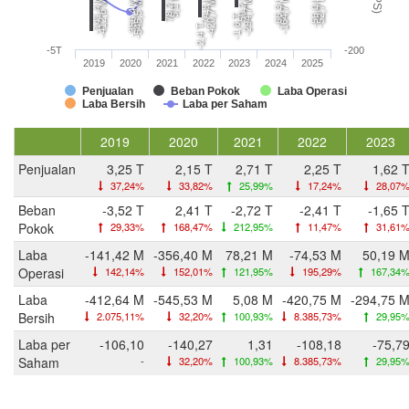
78,2 M
50,2 M
5,1 M
-74,5 M
-66,3 M
-56,0 M
-52,7 M
-141,4 M
-164,7 M
-294,7 M
-356,4 M
-412,6 M
-420,7 M
-545,5 M
-1,6 T
-2,4 T
-5T
-200
2019
2020
2021
2022
2023
2024
2025
Penjualan
Beban Pokok
Laba Operasi
Laba Bersih
Laba per Saham
2019
2020
2021
2022
2023
Penjualan
3,25 T
2,15 T
2,71 T
2,25 T
1,62 
37,24%
33,82%
25,99%
17,24%
28,07
Beban
-3,52 T
2,41 T
-2,72 T
-2,41 T
-1,65 
Pokok
29,33%
168,47%
212,95%
11,47%
31,61
Laba
-141,42 M
-356,40 M
78,21 M
-74,53 M
50,19 
Operasi
142,14%
152,01%
121,95%
195,29%
167,34
Laba
-412,64 M
-545,53 M
5,08 M
-420,75 M
-294,75 
Bersih
2.075,11%
32,20%
100,93%
8.385,73%
29,95
Laba per
-106,10
-140,27
1,31
-108,18
-75,7
Saham
-
32,20%
100,93%
8.385,73%
29,95