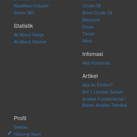
atas keputusan investasi yang dilakukan dalam kondisi dan situasi
Klasifikasi Industri
Crude Oil
apapun juga, yang diakibatkan secara langsung maupun tidak
Sektor BEI
Brent Crude Oil
langsung atas konten pada website ini.
Batubara
Statistik
Emas
Timah
All About Harga
Nikel
All About Volume
Infomasi
Aksi Korporasi
Artikel
Apa itu Emiten?
Arti 1 Lembar Saham
Analisa Fundamental !
Bukan Analisa Teknikal
Profil
Sekilas
Hubungi Kami