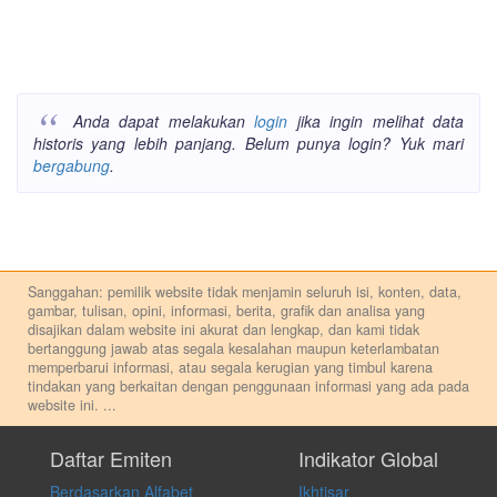
Anda dapat melakukan
login
jika ingin melihat data
historis yang lebih panjang. Belum punya login? Yuk mari
bergabung
.
Sanggahan: pemilik website tidak menjamin seluruh isi, konten, data,
gambar, tulisan, opini, informasi, berita, grafik dan analisa yang
disajikan dalam website ini akurat dan lengkap, dan kami tidak
bertanggung jawab atas segala kesalahan maupun keterlambatan
memperbarui informasi, atau segala kerugian yang timbul karena
tindakan yang berkaitan dengan penggunaan informasi yang ada pada
website ini.
...
Setiap keputusan investasi merupakan keputusan dan tanggung jawab
pribadi. Kami tidak memberi anjuran, saran, rekomendasi untuk
Daftar Emiten
Indikator Global
membeli, menjual atau melakukan aktivitas lain yang terkait dengan
Berdasarkan Alfabet
Ikhtisar
transaksi perdagangan apapun, dan kami tidak bertanggung jawab