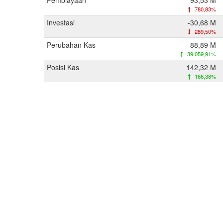
Pembiayaan
93,53 M
780,83%
Investasi
-30,68 M
289,50%
Perubahan Kas
88,89 M
39.059,91%
Posisi Kas
142,32 M
166,38%