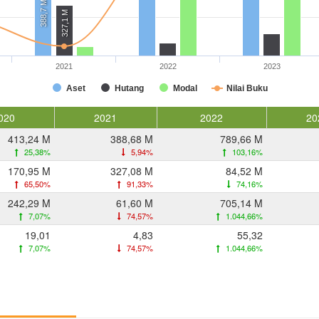
388,7 M
327,1 M
2021
2022
2023
Aset
Hutang
Modal
Nilai Buku
020
2021
2022
20
413,24 M
388,68 M
789,66 M
25,38%
5,94%
103,16%
170,95 M
327,08 M
84,52 M
65,50%
91,33%
74,16%
242,29 M
61,60 M
705,14 M
7,07%
74,57%
1.044,66%
19,01
4,83
55,32
7,07%
74,57%
1.044,66%