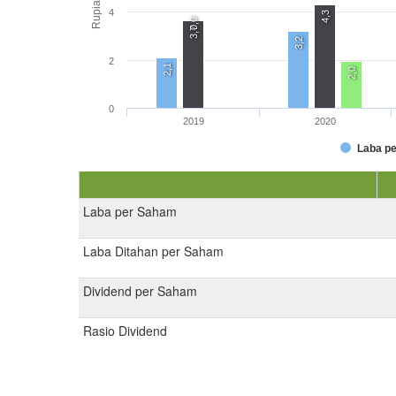
Rupiah
4
4,3
0,0
3,7
3,2
2
2,1
2,0
0
2019
2020
Laba p
Laba per Saham
Laba Ditahan per Saham
Dividend per Saham
Rasio Dividend