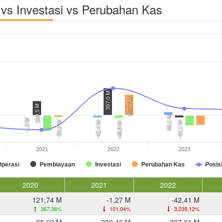
vs Investasi vs Perubahan Kas
397,0 M
307,7 M
209,5 M
49,1 M
-1,3 M
-30,2 M
-42,4 M
-42,1 M
-46,9 M
2021
2022
2023
Operasi
Pembiayaan
Investasi
Perubahan Kas
Posis
2020
2021
2022
121,74 M
-1,27 M
-42,41 M
367,36%
101,04%
3.239,12%