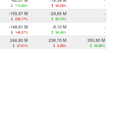
-42,07 M
-18,39 M
-
110,60%
56,29%
-
-155,87 M
-29,95 M
-
232,17%
80,79%
-
-148,81 M
-8,10 M
-
148,37%
94,56%
-
246,80 M
238,70 M
350,80 M
37,61%
3,28%
46,96%