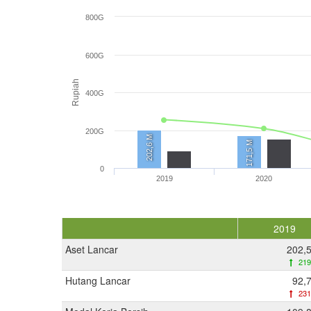
800G
600G
Rupiah
400G
200G
202,6 M
171,5 M
0
2019
2020
2019
Aset Lancar
202,
219
Hutang Lancar
92,
231