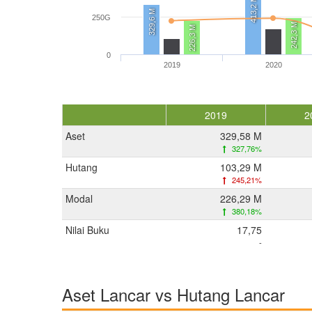
413,2 M
329,6 M
250G
242,3 M
226,3 M
0
2019
2020
2019
2
Aset
329,58 M
327,76%
Hutang
103,29 M
245,21%
Modal
226,29 M
380,18%
Nilai Buku
17,75
-
Aset Lancar vs Hutang Lancar