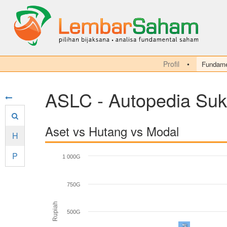
Profil
Fundame
ASLC - Autopedia Suk
Aset vs Hutang vs Modal
H
P
1 000G
750G
Rupiah
500G