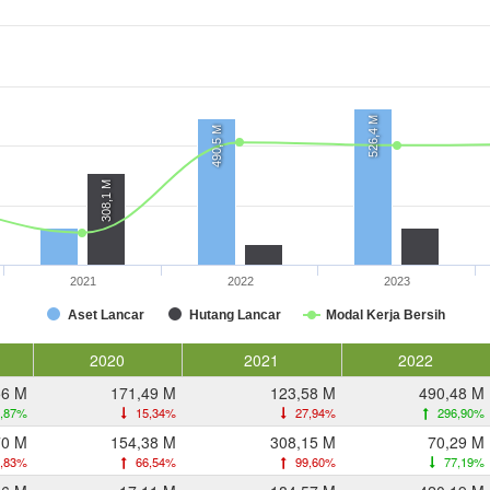
526,4 M
490,5 M
308,1 M
2021
2022
2023
Aset Lancar
Hutang Lancar
Modal Kerja Bersih
2020
2021
2022
56 M
171,49 M
123,58 M
490,48 M
,87%
15,34%
27,94%
296,90%
70 M
154,38 M
308,15 M
70,29 M
,83%
66,54%
99,60%
77,19%