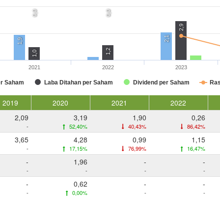
0,0
0,0
2,9
2,1
1,9
1,2
1,0
2021
2022
2023
er Saham
Laba Ditahan per Saham
Dividend per Saham
Ras
2019
2020
2021
2022
2,09
3,19
1,90
0,26
-
52,40%
40,43%
86,42%
3,65
4,28
0,99
1,15
-
17,15%
76,99%
16,47%
-
1,96
-
-
-
-
-
-
-
0,62
-
-
-
0,00%
-
-