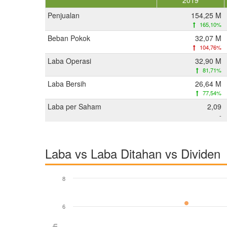
2019
Penjualan
154,25 M
165,10%
Beban Pokok
32,07 M
104,76%
Laba Operasi
32,90 M
81,71%
Laba Bersih
26,64 M
77,54%
Laba per Saham
2,09
-
Laba vs Laba Ditahan vs Dividen
8
6