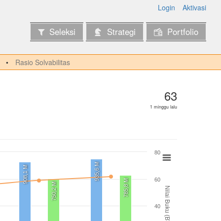
Login
Aktivasi
Seleksi
Strategi
Portfolio
Rasio Solvabilitas
63
1 minggu lalu
80
935,6 M
908,1 M
60
785,8 M
750,2 M
Nilai Buku (BV)
40