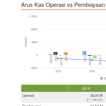
Arus Kas Operasi vs Pembiayaan 
1 200G
800G
Rupiah
400G
121,7 M
93,5 M
88,9 M
0
26,0 M
-24,2 M
-30,7 M
-35,6 M
-400G
2019
2020
2019
Operasi
26,05 M
1.136,12%