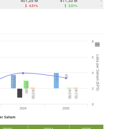
401,25 M
411,33 M
-
4,51%
2,51%
-
8
Laba per Saham (EPS)
6
4
1,0 T
0,0
876,6 M
507,6 M
2
50,3 M
38,3 M
42,1 M
0
2024
2025
per Saham