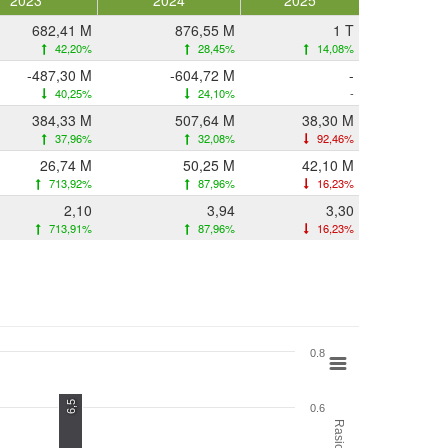
2023
2024
2025
682,41 M
876,55 M
1 T
42,20%
28,45%
14,08%
-487,30 M
-604,72 M
-
40,25%
24,10%
-
384,33 M
507,64 M
38,30 M
37,96%
32,08%
92,46%
26,74 M
50,25 M
42,10 M
713,92%
87,96%
16,23%
2,10
3,94
3,30
713,91%
87,96%
16,23%
0.8
6,5
0.6