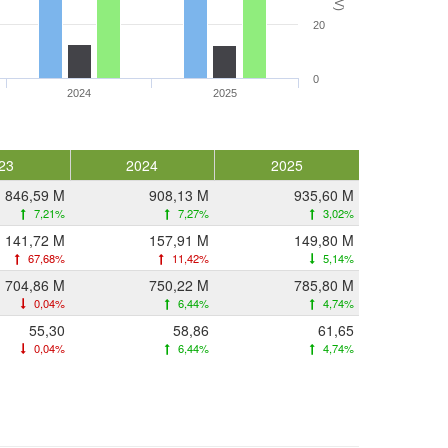
20
0
2024
2025
23
2024
2025
846,59 M
908,13 M
935,60 M
7,21%
7,27%
3,02%
141,72 M
157,91 M
149,80 M
67,68%
11,42%
5,14%
704,86 M
750,22 M
785,80 M
0,04%
6,44%
4,74%
55,30
58,86
61,65
0,04%
6,44%
4,74%