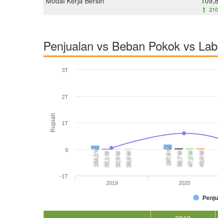
Modal Kerja Bersih
109,
210
Penjualan vs Beban Pokok vs La
3T
2T
Rupiah
1T
187,8 M
0
154,2 M
38,7 M
47,2 M
40,6 M
32,1 M
32,9 M
26,6 M
-1T
2019
2020
Penju