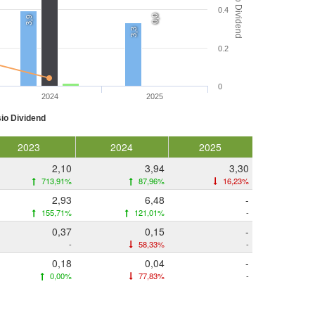
Rasio Dividend
0.4
0,0
0,0
3,9
3,3
0.2
0
2024
2025
io Dividend
2023
2024
2025
2,10
3,94
3,30
713,91%
87,96%
16,23%
2,93
6,48
-
155,71%
121,01%
-
0,37
0,15
-
-
58,33%
-
0,18
0,04
-
0,00%
77,83%
-