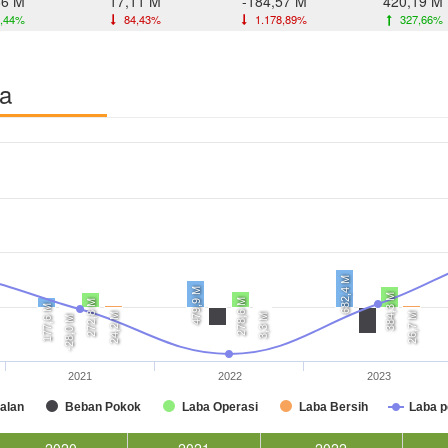
86 M
17,11 M
-184,57 M
420,19 M
,44%
84,43%
1.178,89%
327,66%
ba
682,4 M
479,9 M
384,3 M
278,6 M
272,8 M
177,6 M
24,2 M
26,7 M
3,3 M
-28,0 M
2021
2022
2023
alan
Beban Pokok
Laba Operasi
Laba Bersih
Laba 