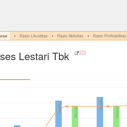
Rasio Likuiditas
Rasio Aktivitas
Rasio Profitabilitas
ntal
ses Lestari Tbk
Q4
846,6 M
789,7 M
705,1 M
704,9 M