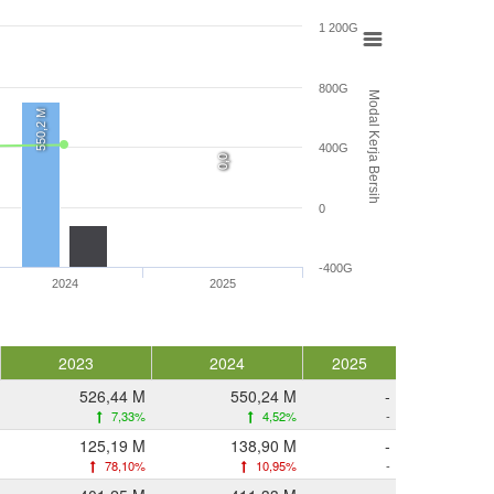
1 200G
800G
Modal Kerja Bersih
550,2 M
400G
0,0
0,0
0
-400G
2024
2025
2023
2024
2025
526,44 M
550,24 M
-
7,33%
4,52%
-
125,19 M
138,90 M
-
78,10%
10,95%
-