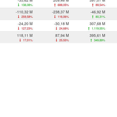
-35,62 M
209,46 M
397,01 M
138,08%
688,05%
89,54%
-110,32 M
-238,37 M
-46,92 M
259,58%
116,06%
80,31%
-24,20 M
-30,18 M
307,68 M
127,23%
24,68%
1.119,55%
118,11 M
87,94 M
395,61 M
17,01%
25,55%
349,89%