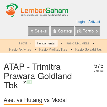
Login
Aktivasi
Seleksi
Strategi
Portfolio
Profil
Rasio Likuiditas
Fundamental
Rasio Aktivitas
Rasio Profitabilitas
Rasio Solvabilitas
ATAP - Trimitra
575
Prawara Goldland
2 hari lalu
Tbk
Q4
Aset vs Hutang vs Modal