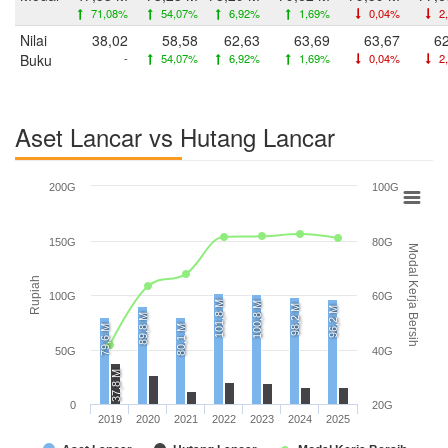
71,08%
54,07%
6,92%
1,69%
0,04%
2
Nilai
38,02
58,58
62,63
63,69
63,67
6
Buku
-
54,07%
6,92%
1,69%
0,04%
2
Aset Lancar vs Hutang Lancar
200G
100G
150G
80G
Modal Kerja Bersih
Rupiah
100G
60G
101,8 M
100,8 M
98,2 M
96,2 M
89,8 M
79,6 M
80,1 M
50G
40G
37,8 M
0
20G
2019
2020
2021
2022
2023
2024
2025