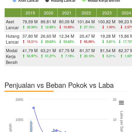
Aset Lancar
Hutang Lancar
Modal Kerja Bersih
2019
2020
2021
2022
2023
2024
Aset
79,59 M
89,81 M
80,09 M
101,84 M
100,82 M
98,23 
Lancar
32,94%
12,85%
10,83%
27,15%
1,00%
2,57
Hutang
37,80 M
26,60 M
12,34 M
20,47 M
19,28 M
15,86 
Lancar
15,51%
29,63%
53,62%
65,86%
5,81%
17,72
Modal
41,79 M
63,21 M
67,75 M
81,37 M
81,54 M
82,37 
Kerja
53,97%
51,27%
7,18%
20,10%
0,21%
1,02
Bersih
Penjualan vs Beban Pokok vs Laba
200G
20
Laba per Saham (EPS)
100G
10
93,6 M
Rupiah