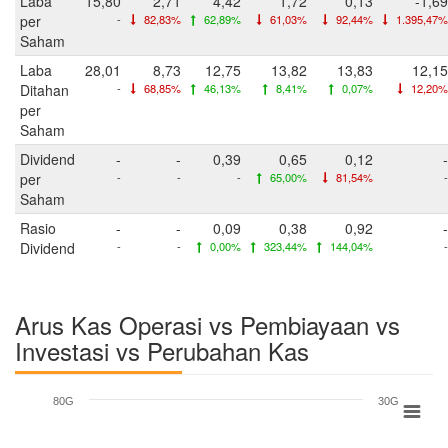
Laba
15,80
2,71
4,42
1,72
0,13
-1,69
per
-
82,83%
62,89%
61,03%
92,44%
1.395,47%
Saham
Laba
28,01
8,73
12,75
13,82
13,83
12,15
Ditahan
-
68,85%
46,13%
8,41%
0,07%
12,20%
per
Saham
Dividend
-
-
0,39
0,65
0,12
-
per
-
-
-
65,00%
81,54%
-
Saham
Rasio
-
-
0,09
0,38
0,92
-
Dividend
-
-
0,00%
323,44%
144,04%
-
Arus Kas Operasi vs Pembiayaan vs
Investasi vs Perubahan Kas
80G
30G