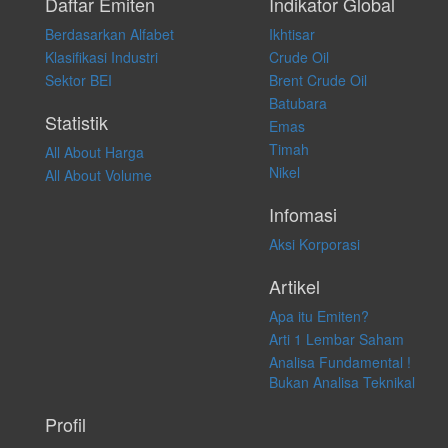
pribadi. Kami tidak memberi anjuran, saran, rekomendasi untuk
Daftar Emiten
Indikator Global
membeli, menjual atau melakukan aktivitas lain yang terkait dengan
Berdasarkan Alfabet
Ikhtisar
transaksi perdagangan apapun, dan kami tidak bertanggung jawab
atas keputusan investasi yang dilakukan dalam kondisi dan situasi
Klasifikasi Industri
Crude Oil
apapun juga, yang diakibatkan secara langsung maupun tidak
Sektor BEI
Brent Crude Oil
langsung atas konten pada website ini.
Batubara
Statistik
Emas
Timah
All About Harga
Nikel
All About Volume
Infomasi
Aksi Korporasi
Artikel
Apa itu Emiten?
Arti 1 Lembar Saham
Analisa Fundamental !
Bukan Analisa Teknikal
Profil