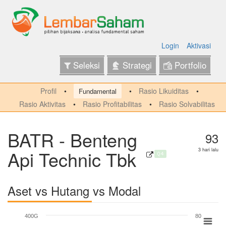
Login
Aktivasi
Seleksi
Strategi
Portfolio
Profil
Rasio Likuiditas
Fundamental
Rasio Aktivitas
Rasio Profitabilitas
Rasio Solvabilitas
BATR - Benteng
93
Api Technic Tbk
3 hari lalu
Q4
Aset vs Hutang vs Modal
400G
80