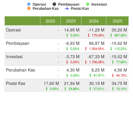
Operasi
Pembiayaan
Investasi
Perubahan Kas
Posisi Kas
2022
2023
2024
2025
Operasi
-
14,95 M
-11,29 M
30,20 M
-
0,00%
175,49%
367,58%
Pembiayaan
-
-6,93 M
86,87 M
-10,62 M
-
0,00%
1.354,05%
112,23%
Investasi
-
-3,73 M
-67,33 M
-15,02 M
-
0,00%
1.706,38%
77,69%
Perubahan Kas
-
4,30 M
8,25 M
4,56 M
-
0,00%
91,97%
44,75%
Posisi Kas
17,60 M
21,94 M
30,19 M
34,75 M
0,00%
24,66%
37,61%
15,10%