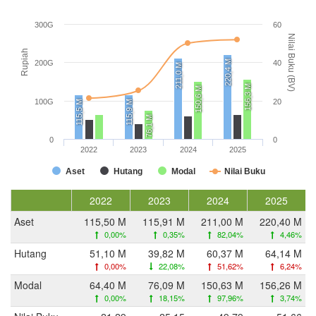
300G
60
Nilai Buku (BV)
Rupiah
220,4 M
200G
40
211,0 M
156,3 M
150,6 M
100G
20
115,5 M
115,9 M
76,1 M
0
0
2022
2023
2024
2025
Aset
Hutang
Modal
Nilai Buku
2022
2023
2024
2025
Aset
115,50 M
115,91 M
211,00 M
220,40 M
0,00%
0,35%
82,04%
4,46%
Hutang
51,10 M
39,82 M
60,37 M
64,14 M
0,00%
22,08%
51,62%
6,24%
Modal
64,40 M
76,09 M
150,63 M
156,26 M
0,00%
18,15%
97,96%
3,74%