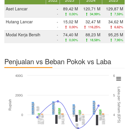
Aset Lancar
-
89,42 M
120,71 M
129,87 M
-
0,00%
34,99%
7,59%
Hutang Lancar
-
15,02 M
32,47 M
34,62 M
-
0,00%
116,25%
6,62%
Modal Kerja Bersih
-
74,40 M
88,23 M
95,25 M
-
0,00%
18,58%
7,95%
Penjualan vs Beban Pokok vs Laba
400G
6
Laba per Saham (EPS)
200G
5
Rupiah
145,4 M
138,1 M
131,3 M
107,4 M
0,0
69,2 M
56,8 M
49,7 M
0
4
17,3 M
14,1 M
13,5 M
11,7 M
10,0 M
-74,8 M