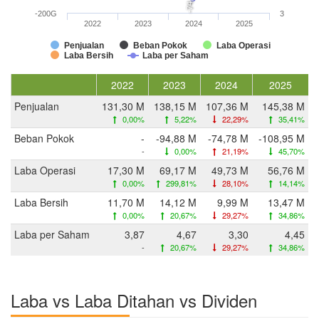
-200G
3
2022
2023
2024
2025
Penjualan
Beban Pokok
Laba Operasi
Laba Bersih
Laba per Saham
2022
2023
2024
2025
Penjualan
131,30 M
138,15 M
107,36 M
145,38 M
0,00%
5,22%
22,29%
35,41%
Beban Pokok
-
-94,88 M
-74,78 M
-108,95 M
-
0,00%
21,19%
45,70%
Laba Operasi
17,30 M
69,17 M
49,73 M
56,76 M
0,00%
299,81%
28,10%
14,14%
Laba Bersih
11,70 M
14,12 M
9,99 M
13,47 M
0,00%
20,67%
29,27%
34,86%
Laba per Saham
3,87
4,67
3,30
4,45
-
20,67%
29,27%
34,86%
Laba vs Laba Ditahan vs Dividen