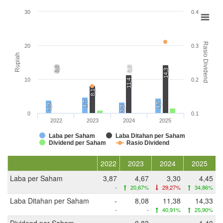
30
0.4
Rasio Dividend
20
0.3
Rupiah
0,0
0,0
0,0
14,3
10
0.2
11,4
8,1
4,7
4,5
3,9
3,3
0
0.1
2022
2023
2024
2025
Laba per Saham
Laba Ditahan per Saham
Dividend per Saham
Rasio Dividend
2022
2023
2024
2025
Laba per Saham
3,87
4,67
3,30
4,45
-
20,67%
29,27%
34,86%
Laba Ditahan per Saham
-
8,08
11,38
14,33
-
-
40,91%
25,90%
Dividend per Saham
-
0,83
-
1,40