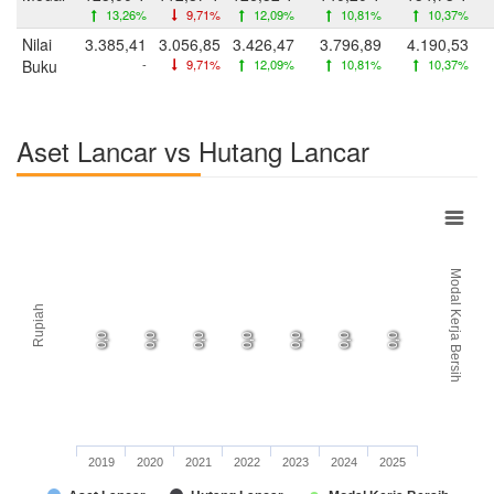
13,26%
9,71%
12,09%
10,81%
10,37%
Nilai
3.385,41
3.056,85
3.426,47
3.796,89
4.190,53
Buku
-
9,71%
12,09%
10,81%
10,37%
Aset Lancar vs Hutang Lancar
Modal Kerja Bersih
Rupiah
0,0
0,0
0,0
0,0
0,0
0,0
0,0
0,0
0,0
0,0
0,0
0,0
0,0
0,0
2019
2020
2021
2022
2023
2024
2025