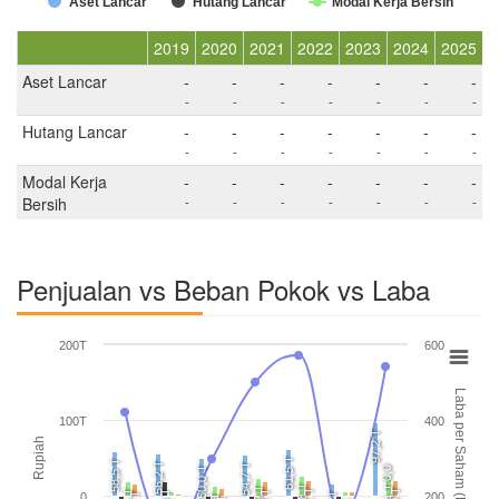
Aset Lancar
Hutang Lancar
Modal Kerja Bersih
2019
2020
2021
2022
2023
2024
2025
Aset Lancar
-
-
-
-
-
-
-
-
-
-
-
-
-
-
Hutang Lancar
-
-
-
-
-
-
-
-
-
-
-
-
-
-
Modal Kerja
-
-
-
-
-
-
-
Bersih
-
-
-
-
-
-
-
Penjualan vs Beban Pokok vs Laba
200T
600
Laba per Saham (EPS)
100T
400
97,2 T
Rupiah
61,5 T
58,5 T
56,2 T
54,7 T
50,0 T
0,0
25,8 T
0
200