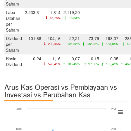
Saham
Laba
2.233,31
1.814
2.119,20
-
-
Ditahan
-
18,78%
16,83%
-
-
per
Saham
Dividend
101,66
-104,16
22,21
73,79
198,37
28
per
-
202,46%
121,32%
232,23%
168,84%
42
Saham
Rasio
0,24
-1,16
0,07
0,15
0,35
Dividend
-
578,41%
106,45%
97,32%
135,41%
462
Arus Kas Operasi vs Pembiayaan vs
Investasi vs Perubahan Kas
200T
25T
100T
20T