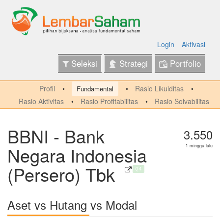
Login
Aktivasi
Seleksi
Strategi
Portfolio
Profil
Rasio Likuiditas
Fundamental
Rasio Aktivitas
Rasio Profitabilitas
Rasio Solvabilitas
BBNI - Bank
3.550
Negara Indonesia
1 minggu lalu
(Persero) Tbk
Q4
Aset vs Hutang vs Modal