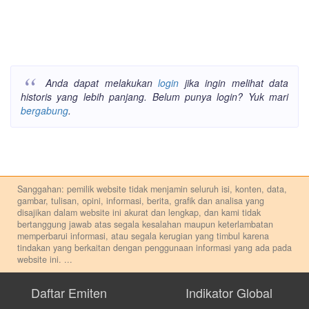
Anda dapat melakukan
login
jika ingin melihat data
historis yang lebih panjang. Belum punya login? Yuk mari
bergabung
.
Sanggahan: pemilik website tidak menjamin seluruh isi, konten, data,
gambar, tulisan, opini, informasi, berita, grafik dan analisa yang
disajikan dalam website ini akurat dan lengkap, dan kami tidak
bertanggung jawab atas segala kesalahan maupun keterlambatan
memperbarui informasi, atau segala kerugian yang timbul karena
tindakan yang berkaitan dengan penggunaan informasi yang ada pada
website ini.
...
Setiap keputusan investasi merupakan keputusan dan tanggung jawab
pribadi. Kami tidak memberi anjuran, saran, rekomendasi untuk
Daftar Emiten
Indikator Global
membeli, menjual atau melakukan aktivitas lain yang terkait dengan