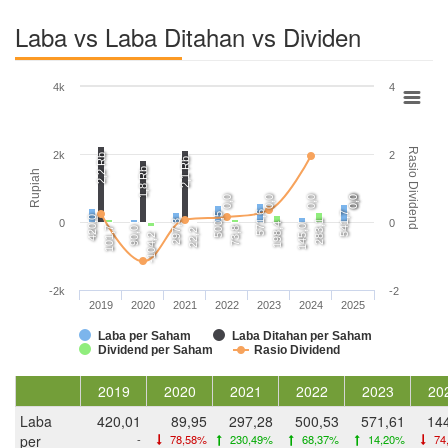
Laba vs Laba Ditahan vs Dividen
4k
4
Rasio Dividend
2k
2
2,2 Rb
2,1 Rb
1,8 Rb
Rupiah
0,0
0,0
0,0
0,0
0,0
571,6
541,7
500,5
420,0
0
0
297,3
283,1
198,4
145,0
101,7
90,0
73,8
22,2
-104,2
-2k
-2
2019
2020
2021
2022
2023
2024
2025
Laba per Saham
Laba Ditahan per Saham
Dividend per Saham
Rasio Dividend
2019
2020
2021
2022
2023
20
Laba
420,01
89,95
297,28
500,53
571,61
14
per
-
78,58%
230,49%
68,37%
14,20%
74