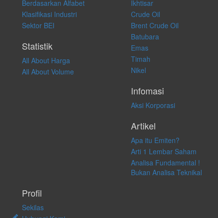
Berdasarkan Alfabet
Ikhtisar
transaksi perdagangan apapun, dan kami tidak bertanggung jawab
atas keputusan investasi yang dilakukan dalam kondisi dan situasi
Klasifikasi Industri
Crude Oil
apapun juga, yang diakibatkan secara langsung maupun tidak
Sektor BEI
Brent Crude Oil
langsung atas konten pada website ini.
Batubara
Statistik
Emas
Timah
All About Harga
Nikel
All About Volume
Infomasi
Aksi Korporasi
Artikel
Apa itu Emiten?
Arti 1 Lembar Saham
Analisa Fundamental !
Bukan Analisa Teknikal
Profil
Sekilas