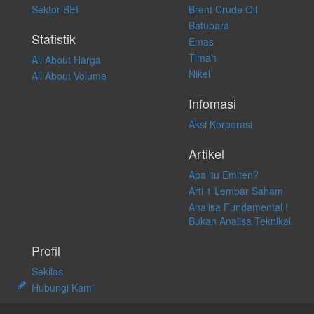
apapun juga, yang diakibatkan secara langsung maupun tidak
Sektor BEI
Brent Crude Oil
langsung atas konten pada website ini.
Batubara
Statistik
Emas
Timah
All About Harga
Nikel
All About Volume
Infomasi
Aksi Korporasi
Artikel
Apa itu Emiten?
Arti 1 Lembar Saham
Analisa Fundamental !
Bukan Analisa Teknikal
Profil
Sekilas
Hubungi Kami