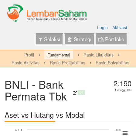
Login
Aktivasi
Seleksi
Strategi
Portfolio
Profil
Rasio Likuiditas
Fundamental
Rasio Aktivitas
Rasio Profitabilitas
Rasio Solvabilitas
BNLI - Bank
2.190
Permata Tbk
1 minggu lalu
Q4
Aset vs Hutang vs Modal
400T
1400