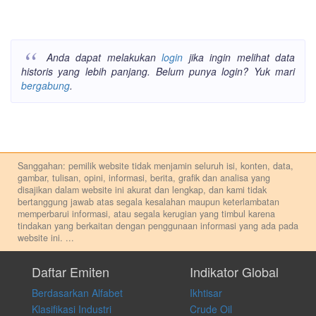
Anda dapat melakukan
login
jika ingin melihat data
historis yang lebih panjang. Belum punya login? Yuk mari
bergabung
.
Sanggahan: pemilik website tidak menjamin seluruh isi, konten, data,
gambar, tulisan, opini, informasi, berita, grafik dan analisa yang
disajikan dalam website ini akurat dan lengkap, dan kami tidak
bertanggung jawab atas segala kesalahan maupun keterlambatan
memperbarui informasi, atau segala kerugian yang timbul karena
tindakan yang berkaitan dengan penggunaan informasi yang ada pada
website ini.
...
Setiap keputusan investasi merupakan keputusan dan tanggung jawab
pribadi. Kami tidak memberi anjuran, saran, rekomendasi untuk
Daftar Emiten
Indikator Global
membeli, menjual atau melakukan aktivitas lain yang terkait dengan
Berdasarkan Alfabet
Ikhtisar
transaksi perdagangan apapun, dan kami tidak bertanggung jawab
atas keputusan investasi yang dilakukan dalam kondisi dan situasi
Klasifikasi Industri
Crude Oil