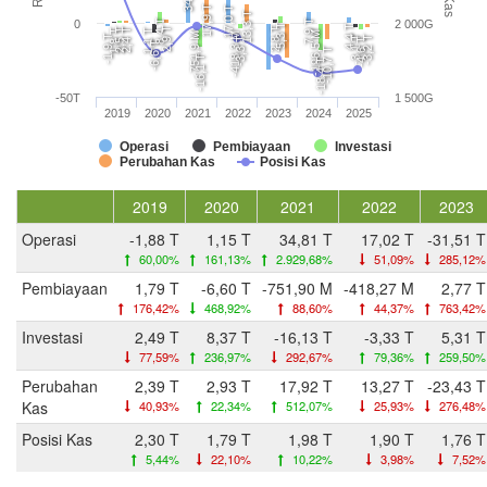
17,9 T
17,0 T
13,3 T
8,4 T
7,9 T
0
2 000G
5,3 T
4,4 T
2,9 T
2,8 T
2,5 T
2,4 T
1,8 T
1,1 T
-196,5 M
-751,9 M
-418,3 M
-1,9 T
-3,1 T
-3,2 T
-3,3 T
-4,6 T
-6,6 T
-10,7 T
-16,1 T
-18,4 T
-50T
1 500G
2019
2020
2021
2022
2023
2024
2025
Operasi
Pembiayaan
Investasi
Perubahan Kas
Posisi Kas
2019
2020
2021
2022
2023
Operasi
-1,88 T
1,15 T
34,81 T
17,02 T
-31,51 T
60,00%
161,13%
2.929,68%
51,09%
285,12%
Pembiayaan
1,79 T
-6,60 T
-751,90 M
-418,27 M
2,77 T
176,42%
468,92%
88,60%
44,37%
763,42%
Investasi
2,49 T
8,37 T
-16,13 T
-3,33 T
5,31 T
77,59%
236,97%
292,67%
79,36%
259,50%
Perubahan
2,39 T
2,93 T
17,92 T
13,27 T
-23,43 T
Kas
40,93%
22,34%
512,07%
25,93%
276,48%
Posisi Kas
2,30 T
1,79 T
1,98 T
1,90 T
1,76 T
5,44%
22,10%
10,22%
3,98%
7,52%