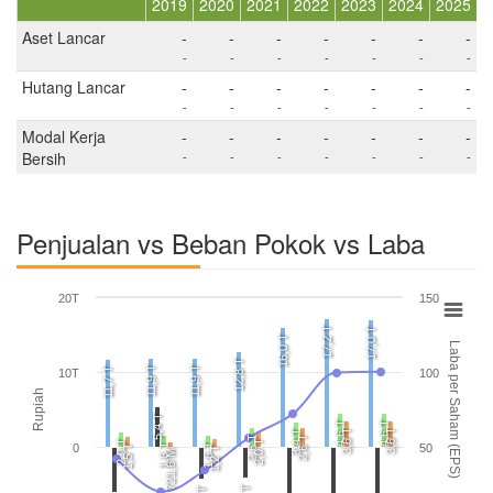
2019
2020
2021
2022
2023
2024
2025
Aset Lancar
-
-
-
-
-
-
-
-
-
-
-
-
-
-
Hutang Lancar
-
-
-
-
-
-
-
-
-
-
-
-
-
-
Modal Kerja
-
-
-
-
-
-
-
Bersih
-
-
-
-
-
-
-
Penjualan vs Beban Pokok vs Laba
20T
150
17,2 T
17,0 T
16,0 T
Laba per Saham (EPS)
12,8 T
11,9 T
11,9 T
11,7 T
10T
100
Rupiah
5,4 T
4,6 T
4,6 T
3,6 T
3,6 T
3,4 T
2,6 T
2,6 T
2,0 T
2,0 T
1,6 T
1,6 T
0
50
1,5 T
1,2 T
721,6 M