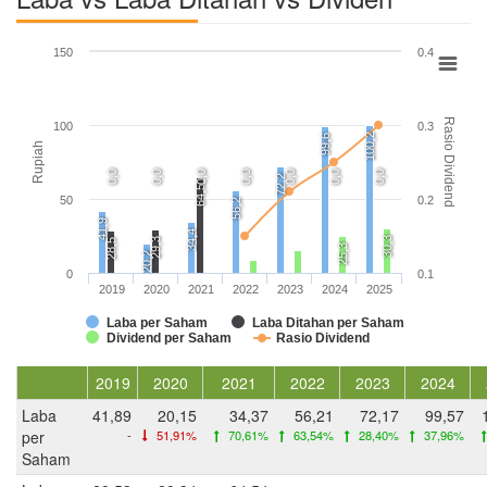
150
0.4
Rasio Dividend
100
0.3
100,2
99,6
Rupiah
0,0
0,0
0,0
0,0
0,0
0,0
0,0
72,2
64,5
50
0.2
56,2
41,9
34,4
30,3
29,3
28,5
25,3
20,2
0
0.1
2019
2020
2021
2022
2023
2024
2025
Laba per Saham
Laba Ditahan per Saham
Dividend per Saham
Rasio Dividend
2019
2020
2021
2022
2023
2024
Laba
41,89
20,15
34,37
56,21
72,17
99,57
per
-
51,91%
70,61%
63,54%
28,40%
37,96%
Saham