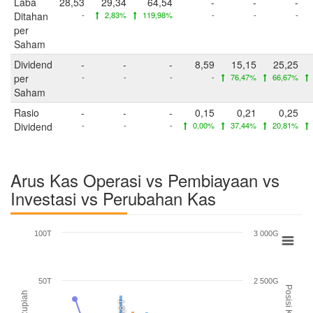
Laba
28,53
29,34
64,54
-
-
-
Ditahan
-
2,83%
119,98%
-
-
-
per
Saham
Dividend
-
-
-
8,59
15,15
25,25
per
-
-
-
-
76,47%
66,67%
Saham
Rasio
-
-
-
0,15
0,21
0,25
Dividend
-
-
-
0,00%
37,44%
20,81%
Arus Kas Operasi vs Pembiayaan vs
Investasi vs Perubahan Kas
100T
3 000G
50T
2 500G
Posisi Kas
Rupiah
34,8 T