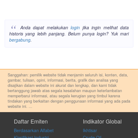
Anda dapat melakukan
login
jika ingin melihat data
historis yang lebih panjang. Belum punya login? Yuk mari
bergabung
.
Sanggahan: pemilik website tidak menjamin seluruh isi, konten, data,
gambar, tulisan, opini, informasi, berita, grafik dan analisa yang
disajikan dalam website ini akurat dan lengkap, dan kami tidak
bertanggung jawab atas segala kesalahan maupun keterlambatan
memperbarui informasi, atau segala kerugian yang timbul karena
tindakan yang berkaitan dengan penggunaan informasi yang ada pada
website ini.
...
Setiap keputusan investasi merupakan keputusan dan tanggung jawab
pribadi. Kami tidak memberi anjuran, saran, rekomendasi untuk
Daftar Emiten
Indikator Global
membeli, menjual atau melakukan aktivitas lain yang terkait dengan
Berdasarkan Alfabet
Ikhtisar
transaksi perdagangan apapun, dan kami tidak bertanggung jawab
atas keputusan investasi yang dilakukan dalam kondisi dan situasi
Klasifikasi Industri
Crude Oil