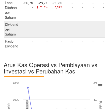
Laba
-26,79
-28,71
-30,30
-
-
-
-
Ditahan
-
7,16%
5,53%
-
-
-
-
per
Saham
Dividend
-
-
-
-
-
-
-
per
-
-
-
-
-
-
-
Saham
Rasio
-
-
-
-
-
-
-
Dividend
-
-
-
-
-
-
-
Arus Kas Operasi vs Pembiayaan vs
Investasi vs Perubahan Kas
200G
6G
100G
4G
Posisi Kas
98,0 M
Rupiah