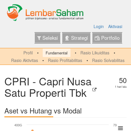
Login
Aktivasi
Seleksi
Strategi
Portfolio
Profil
Rasio Likuiditas
Fundamental
Rasio Aktivitas
Rasio Profitabilitas
Rasio Solvabilitas
CPRI - Capri Nusa
50
Satu Properti Tbk
1 hari lalu
Aset vs Hutang vs Modal
400G
79