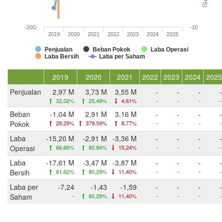
-20G
-10
2019
2020
2021
2022
2023
2024
2025
Penjualan
Beban Pokok
Laba Operasi
Laba Bersih
Laba per Saham
2019
2020
2021
2022
2023
2024
2025
Penjualan
2,97 M
3,73 M
3,55 M
-
-
-
-
32,02%
25,49%
4,61%
-
-
-
-
Beban
-1,04 M
2,91 M
3,16 M
-
-
-
-
Pokok
29,29%
379,59%
8,77%
-
-
-
-
Laba
-15,20 M
-2,91 M
-3,36 M
-
-
-
-
Operasi
66,66%
80,84%
15,24%
-
-
-
-
Laba
-17,61 M
-3,47 M
-3,87 M
-
-
-
-
Bersih
61,62%
80,29%
11,40%
-
-
-
-
Laba per
-7,24
-1,43
-1,59
-
-
-
-
Saham
-
80,29%
11,40%
-
-
-
-