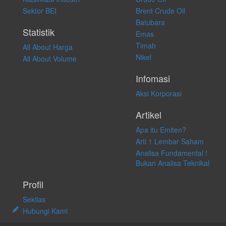
apapun juga, yang diakibatkan secara langsung maupun tidak
Sektor BEI
Brent Crude Oil
langsung atas konten pada website ini.
Batubara
Statistik
Emas
Timah
All About Harga
Nikel
All About Volume
Infomasi
Aksi Korporasi
Artikel
Apa itu Emiten?
Arti 1 Lembar Saham
Analisa Fundamental !
Bukan Analisa Teknikal
Profil
Sekilas
Hubungi Kami