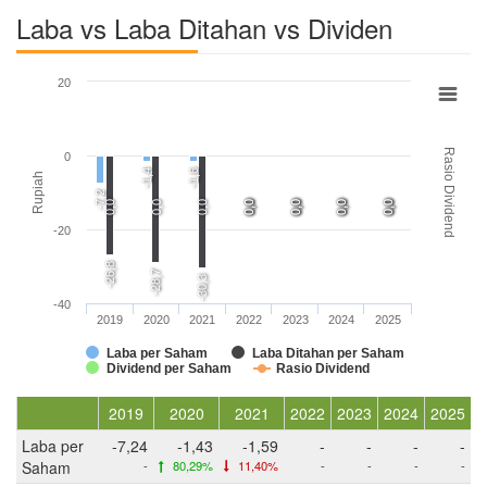
Laba vs Laba Ditahan vs Dividen
20
Rasio Dividend
0
-1,4
-1,6
Rupiah
-7,2
0,0
0,0
0,0
0,0
0,0
0,0
0,0
0,0
0,0
0,0
0,0
0,0
0,0
0,0
0,0
-20
-26,8
-28,7
-30,3
-40
2019
2020
2021
2022
2023
2024
2025
Laba per Saham
Laba Ditahan per Saham
Dividend per Saham
Rasio Dividend
2019
2020
2021
2022
2023
2024
2025
Laba per
-7,24
-1,43
-1,59
-
-
-
-
Saham
-
80,29%
11,40%
-
-
-
-