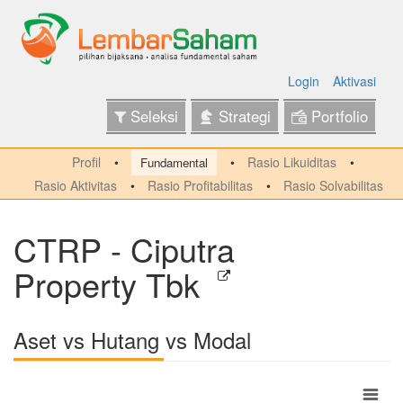
Login
Aktivasi
Seleksi
Strategi
Portfolio
Profil
Rasio Likuiditas
Fundamental
Rasio Aktivitas
Rasio Profitabilitas
Rasio Solvabilitas
CTRP - Ciputra
Property Tbk
Aset vs Hutang vs Modal