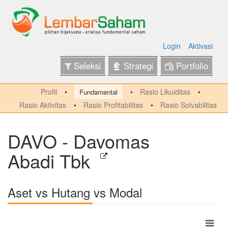
Login
Aktivasi
Seleksi
Strategi
Portfolio
Profil
Rasio Likuiditas
Fundamental
Rasio Aktivitas
Rasio Profitabilitas
Rasio Solvabilitas
DAVO - Davomas
Abadi Tbk
Aset vs Hutang vs Modal