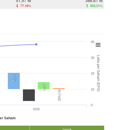
51,57 M
388,61 M
77,16%
653,51%
40
Laba per Saham (EPS)
30
20
4,1 T
1,8 T
10
224,1 M
0
2025
per Saham