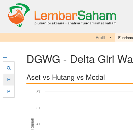
Profil
Fundame
DGWG - Delta Giri W
Aset vs Hutang vs Modal
H
P
8T
6T
Rupiah
4T