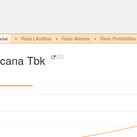
Rasio Likuiditas
Rasio Aktivitas
Rasio Profitabilitas
ntal
acana Tbk
Q4