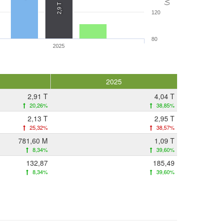
2,9 T
120
80
2025
2025
2,91 T
4,04 T
20,26%
38,85%
2,13 T
2,95 T
25,32%
38,57%
781,60 M
1,09 T
8,34%
39,60%
132,87
185,49
8,34%
39,60%