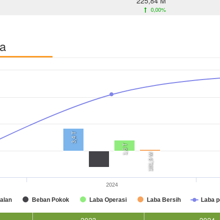
225,84 M
0,00%
ba
3,4 T
1,6 T
181,9 M
2024
alan
Beban Pokok
Laba Operasi
Laba Bersih
Laba 