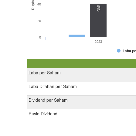
Rupiah
40
40,8
0,0
20
0
2023
Laba p
Laba per Saham
Laba Ditahan per Saham
Dividend per Saham
Rasio Dividend