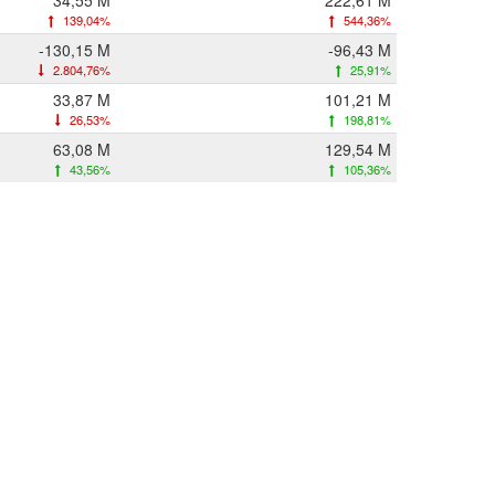
34,55 M
222,61 M
139,04%
544,36%
-130,15 M
-96,43 M
2.804,76%
25,91%
33,87 M
101,21 M
26,53%
198,81%
63,08 M
129,54 M
43,56%
105,36%