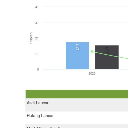
4T
3T
Rupiah
2T
1,8 T
1,5 T
1T
0
2023
Aset Lancar
Hutang Lancar