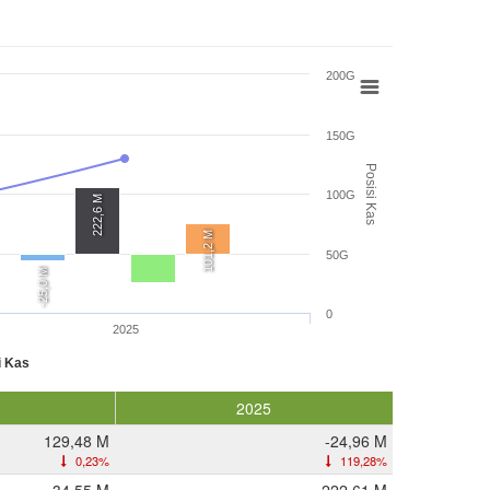
200G
150G
Posisi Kas
100G
222,6 M
101,2 M
50G
-25,0 M
0
2025
i Kas
2025
129,48 M
-24,96 M
0,23%
119,28%