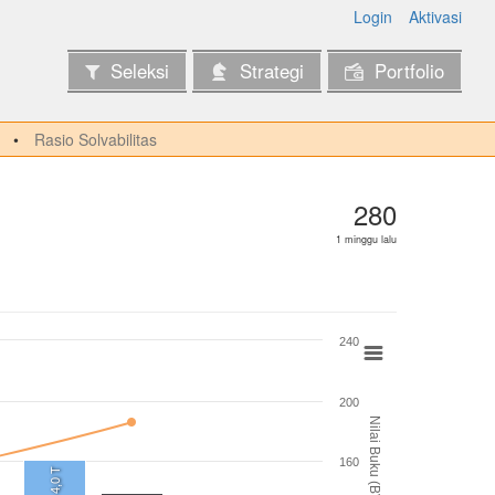
Login
Aktivasi
Seleksi
Strategi
Portfolio
Rasio Solvabilitas
280
1 minggu lalu
240
200
Nilai Buku (BV)
160
4,0 T