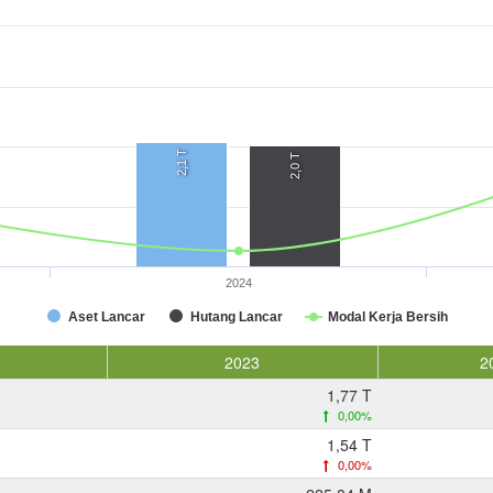
2,1 T
2,0 T
2024
Aset Lancar
Hutang Lancar
Modal Kerja Bersih
2023
2
1,77 T
0,00%
1,54 T
0,00%