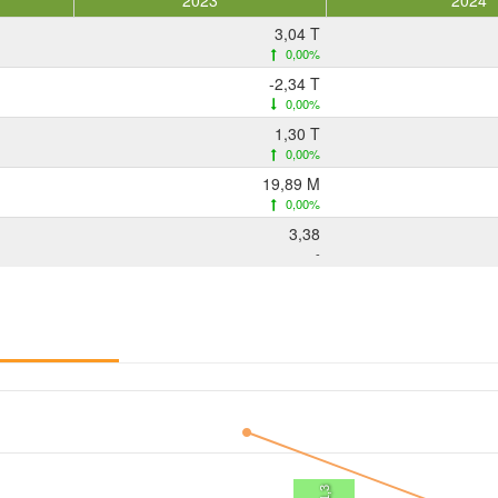
2023
2024
3,04 T
0,00%
-2,34 T
0,00%
1,30 T
0,00%
19,89 M
0,00%
3,38
-
51,3