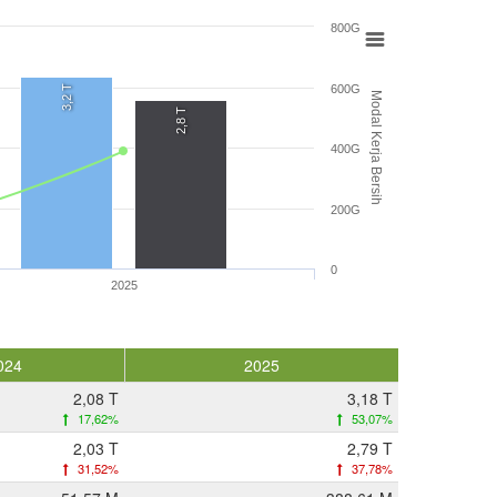
800G
600G
3,2 T
Modal Kerja Bersih
2,8 T
400G
200G
0
2025
024
2025
2,08 T
3,18 T
17,62%
53,07%
2,03 T
2,79 T
31,52%
37,78%