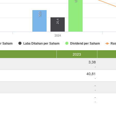
30,9
20,4
2024
er Saham
Laba Ditahan per Saham
Dividend per Saham
Ras
2023
3,38
-
40,81
-
-
-
-
-