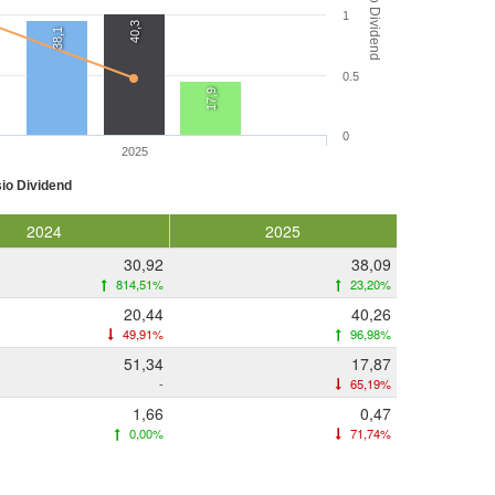
Rasio Dividend
1
40,3
38,1
0.5
17,9
0
2025
io Dividend
2024
2025
30,92
38,09
814,51%
23,20%
20,44
40,26
49,91%
96,98%
51,34
17,87
-
65,19%
1,66
0,47
0,00%
71,74%