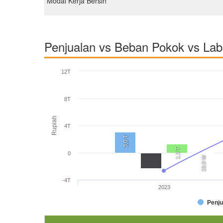
Modal Kerja Bersih
Penjualan vs Beban Pokok vs La
12T
8T
Rupiah
4T
3,0 T
1,3 T
0
19,9 M
-4T
2023
Penju