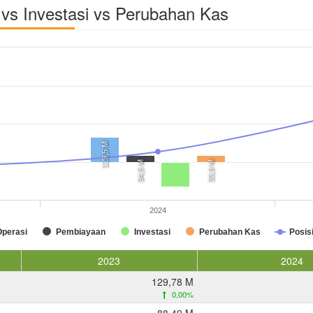
vs Investasi vs Perubahan Kas
129,5 M
34,5 M
33,9 M
2024
Operasi
Pembiayaan
Investasi
Perubahan Kas
Posis
2023
2024
129,78 M
0,00%