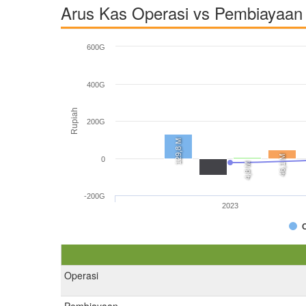
Arus Kas Operasi vs Pembiayaan 
600G
400G
Rupiah
200G
129,8 M
46,1 M
0
4,8 M
-200G
2023
Operasi