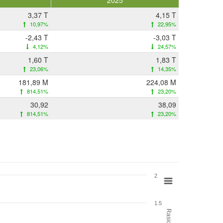
2025
3,37 T
4,15 T
10,97%
22,95%
-2,43 T
-3,03 T
4,12%
24,57%
1,60 T
1,83 T
23,06%
14,35%
181,89 M
224,08 M
814,51%
23,20%
30,92
38,09
814,51%
23,20%
2
1.5