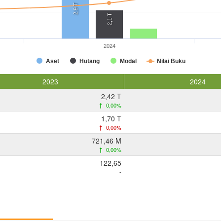
2,9 T
2,1 T
2024
Aset
Hutang
Modal
Nilai Buku
2023
2024
2,42 T
0,00%
1,70 T
0,00%
721,46 M
0,00%
122,65
-