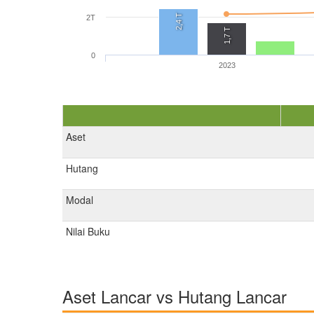
2,4 T
2T
1,7 T
0
2023
Aset
Hutang
Modal
Nilai Buku
Aset Lancar vs Hutang Lancar