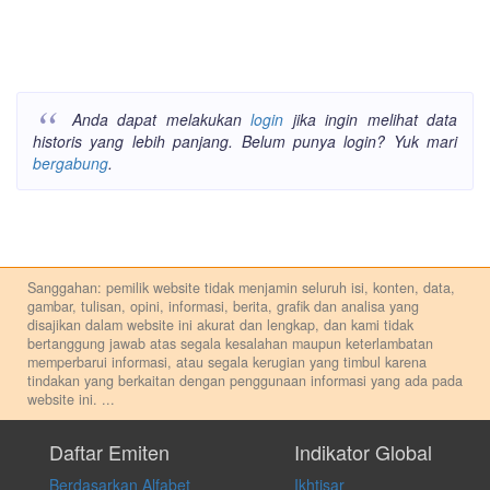
Anda dapat melakukan
login
jika ingin melihat data
historis yang lebih panjang. Belum punya login? Yuk mari
bergabung
.
Sanggahan: pemilik website tidak menjamin seluruh isi, konten, data,
gambar, tulisan, opini, informasi, berita, grafik dan analisa yang
disajikan dalam website ini akurat dan lengkap, dan kami tidak
bertanggung jawab atas segala kesalahan maupun keterlambatan
memperbarui informasi, atau segala kerugian yang timbul karena
tindakan yang berkaitan dengan penggunaan informasi yang ada pada
website ini.
...
Setiap keputusan investasi merupakan keputusan dan tanggung jawab
pribadi. Kami tidak memberi anjuran, saran, rekomendasi untuk
Daftar Emiten
Indikator Global
membeli, menjual atau melakukan aktivitas lain yang terkait dengan
Berdasarkan Alfabet
Ikhtisar
transaksi perdagangan apapun, dan kami tidak bertanggung jawab