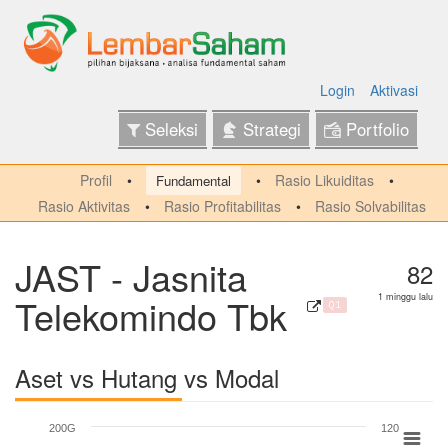
Login
Aktivasi
Seleksi
Strategi
Portfolio
Profil
Rasio Likuiditas
Fundamental
Rasio Aktivitas
Rasio Profitabilitas
Rasio Solvabilitas
JAST - Jasnita
82
Telekomindo Tbk
1 minggu lalu
Q1
Aset vs Hutang vs Modal
200G
120