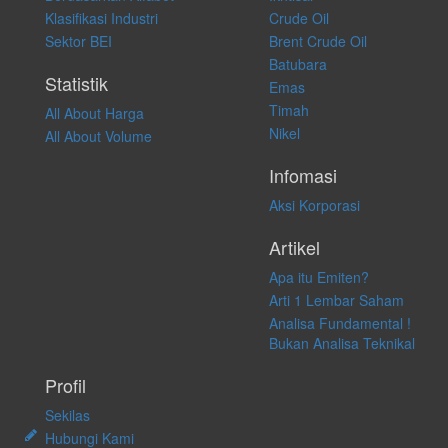
atas keputusan investasi yang dilakukan dalam kondisi dan situasi
Klasifikasi Industri
Crude Oil
apapun juga, yang diakibatkan secara langsung maupun tidak
Sektor BEI
Brent Crude Oil
langsung atas konten pada website ini.
Batubara
Statistik
Emas
Timah
All About Harga
Nikel
All About Volume
Infomasi
Aksi Korporasi
Artikel
Apa itu Emiten?
Arti 1 Lembar Saham
Analisa Fundamental !
Bukan Analisa Teknikal
Profil
Sekilas
Hubungi Kami