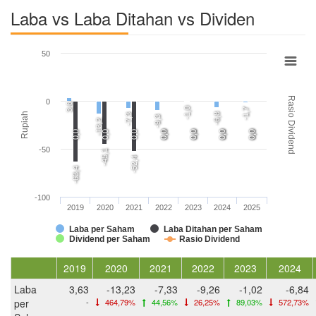
Laba vs Laba Ditahan vs Dividen
50
Rasio Dividend
0
3,6
-1,0
-1,7
Rupiah
-6,8
-7,3
-9,3
-13,2
0,0
0,0
0,0
0,0
0,0
0,0
0,0
0,0
0,0
0,0
0,0
-50
-45,1
-52,4
-63,4
-100
2019
2020
2021
2022
2023
2024
2025
Laba per Saham
Laba Ditahan per Saham
Dividend per Saham
Rasio Dividend
2019
2020
2021
2022
2023
2024
Laba
3,63
-13,23
-7,33
-9,26
-1,02
-6,84
per
-
464,79%
44,56%
26,25%
89,03%
572,73%