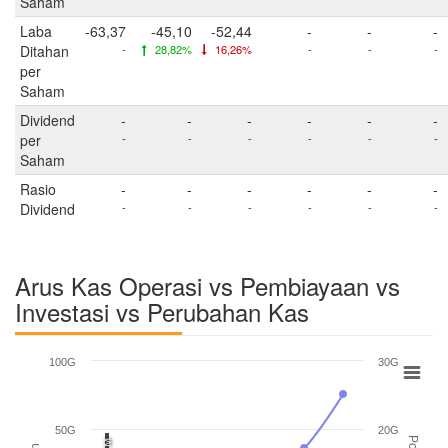
Saham
Laba
-63,37
-45,10
-52,44
-
-
-
Ditahan
-
28,82%
16,26%
-
-
-
per
Saham
Dividend
-
-
-
-
-
-
per
-
-
-
-
-
-
Saham
Rasio
-
-
-
-
-
-
Dividend
-
-
-
-
-
-
Arus Kas Operasi vs Pembiayaan vs
Investasi vs Perubahan Kas
100G
30G
50G
20G