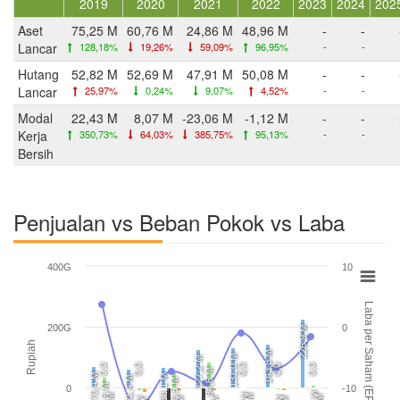
2019
2020
2021
2022
2023
2024
202
Aset
75,25 M
60,76 M
24,86 M
48,96 M
-
-
Lancar
128,18%
19,26%
59,09%
96,95%
-
-
Hutang
52,82 M
52,69 M
47,91 M
50,08 M
-
-
Lancar
25,97%
0,24%
9,07%
4,52%
-
-
Modal
22,43 M
8,07 M
-23,06 M
-1,12 M
-
-
Kerja
350,73%
64,03%
385,75%
95,13%
-
-
Bersih
Penjualan vs Beban Pokok vs Laba
400G
10
Laba per Saham (EPS)
200G
0
226,9 M
Rupiah
143,8 M
131,0 M
127,2 M
0,0
0,0
0,0
0,0
0,0
84,6 M
70,4 M
68,1 M
61,4 M
53,5 M
34,9 M
0
-10