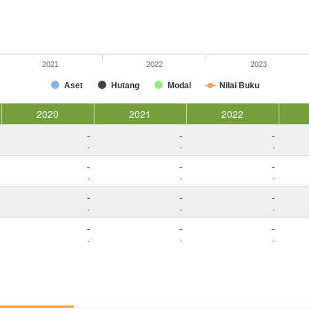
2021
2022
2023
Aset
Hutang
Modal
Nilai Buku
2020
2021
2022
-
-
-
-
-
-
-
-
-
-
-
-
-
-
-
-
-
-
-
-
-
-
-
-