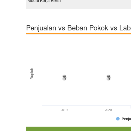
Modal Kerja Bersih
Penjualan vs Beban Pokok vs La
Rupiah
0,0
0,0
0,0
0,0
0,0
0,0
0,0
0,0
2019
2020
Penju