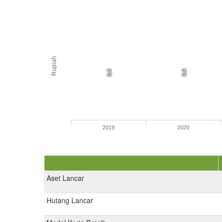
Rupiah
0,0
0,0
0,0
0,0
2019
2020
Aset Lancar
Hutang Lancar