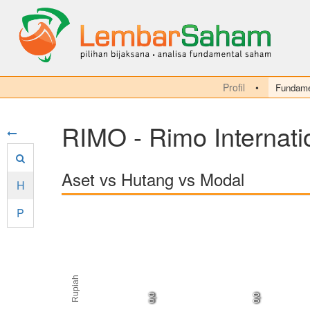
Profil
Fundame
RIMO - Rimo Internati
Aset vs Hutang vs Modal
H
P
Rupiah
0,0
0,0
0,0
0,0
0,0
0,0