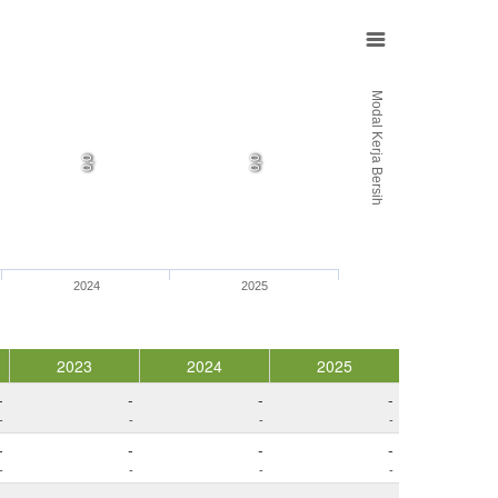
Modal Kerja Bersih
0,0
0,0
0,0
0,0
2024
2025
2023
2024
2025
-
-
-
-
-
-
-
-
-
-
-
-
-
-
-
-