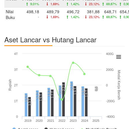
9,01%
1,69%
1,42%
23,12%
69,87%
0,9
Nilai
498,18
489,79
496,72
381,88
648,71
654,
Buku
-
1,69%
1,42%
23,12%
69,87%
0,9
Aset Lancar vs Hutang Lancar
4T
400G
3T
200G
Modal Kerja Bersih
Rupiah
2,2 T
2T
0
2,2 T
0,0
0,0
2,0 T
1,9 T
1,9 T
1,8 T
1,8 T
1,7 T
1,7 T
1,5 T
1,5 T
1,3 T
1T
-200G
0
-400G
2019
2020
2021
2022
2023
2024
2025