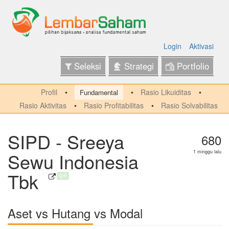
Login
Aktivasi
Seleksi
Strategi
Portfolio
Profil
Rasio Likuiditas
Fundamental
Rasio Aktivitas
Rasio Profitabilitas
Rasio Solvabilitas
SIPD - Sreeya
680
Sewu Indonesia
1 minggu lalu
Tbk
Q4
Aset vs Hutang vs Modal