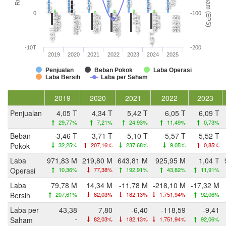
6,0 T
6,1 T
5,4 T
5,4 T
5,4 T
0,0
4,3 T
4,0 T
3,7 T
0
-100
971,8 M
1,0 T
926,0 M
920,2 M
643,8 M
79,8 M
219,8 M
14,3 M
-11,8 M
-17,3 M
3,3 M
36,2 M
29,3 M
-218,1 M
-3,5 T
-4,9 T
-10T
-200
2019
2020
2021
2022
2023
2024
2025
Penjualan
Beban Pokok
Laba Operasi
Laba Bersih
Laba per Saham
2019
2020
2021
2022
2023
Penjualan
4,05 T
4,34 T
5,42 T
6,05 T
6,09 T
29,77%
7,21%
24,93%
11,49%
0,73%
Beban
-3,46 T
3,71 T
-5,10 T
-5,57 T
-5,52 T
Pokok
32,25%
207,16%
237,68%
9,05%
0,85%
Laba
971,83 M
219,80 M
643,81 M
925,95 M
1,04 T
Operasi
10,36%
77,38%
192,91%
43,82%
11,91%
Laba
79,78 M
14,34 M
-11,78 M
-218,10 M
-17,32 M
Bersih
207,61%
82,03%
182,13%
1.751,94%
92,06%
Laba per
43,38
7,80
-6,40
-118,59
-9,41
Saham
-
82,03%
182,13%
1.751,94%
92,06%