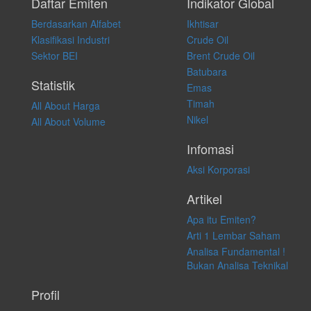
pribadi. Kami tidak memberi anjuran, saran, rekomendasi untuk
Daftar Emiten
Indikator Global
membeli, menjual atau melakukan aktivitas lain yang terkait dengan
Berdasarkan Alfabet
Ikhtisar
transaksi perdagangan apapun, dan kami tidak bertanggung jawab
atas keputusan investasi yang dilakukan dalam kondisi dan situasi
Klasifikasi Industri
Crude Oil
apapun juga, yang diakibatkan secara langsung maupun tidak
Sektor BEI
Brent Crude Oil
langsung atas konten pada website ini.
Batubara
Statistik
Emas
Timah
All About Harga
Nikel
All About Volume
Infomasi
Aksi Korporasi
Artikel
Apa itu Emiten?
Arti 1 Lembar Saham
Analisa Fundamental !
Bukan Analisa Teknikal
Profil