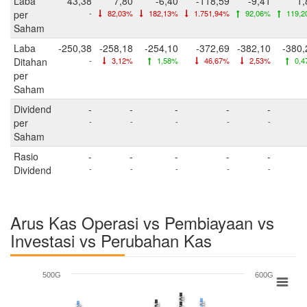
Laba
43,38
7,80
-6,40
-118,59
-9,41
1,
per
-
82,03%
182,13%
1.751,94%
92,06%
119,2
Saham
Laba
-250,38
-258,18
-254,10
-372,69
-382,10
-380,
Ditahan
-
3,12%
1,58%
46,67%
2,53%
0,4
per
Saham
Dividend
-
-
-
-
-
per
-
-
-
-
-
Saham
Rasio
-
-
-
-
-
Dividend
-
-
-
-
-
Arus Kas Operasi vs Pembiayaan vs
Investasi vs Perubahan Kas
500G
600G