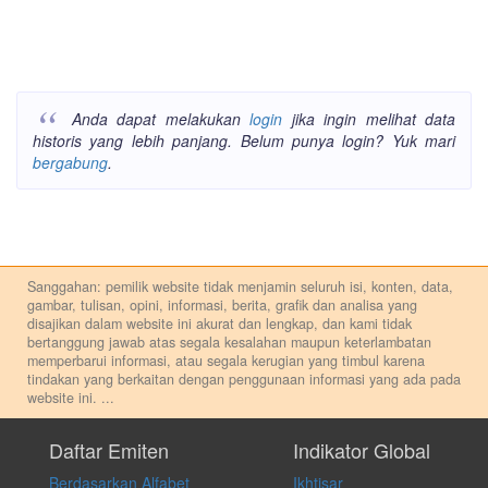
Anda dapat melakukan
login
jika ingin melihat data
historis yang lebih panjang. Belum punya login? Yuk mari
bergabung
.
Sanggahan: pemilik website tidak menjamin seluruh isi, konten, data,
gambar, tulisan, opini, informasi, berita, grafik dan analisa yang
disajikan dalam website ini akurat dan lengkap, dan kami tidak
bertanggung jawab atas segala kesalahan maupun keterlambatan
memperbarui informasi, atau segala kerugian yang timbul karena
tindakan yang berkaitan dengan penggunaan informasi yang ada pada
website ini.
...
Setiap keputusan investasi merupakan keputusan dan tanggung jawab
pribadi. Kami tidak memberi anjuran, saran, rekomendasi untuk
Daftar Emiten
Indikator Global
membeli, menjual atau melakukan aktivitas lain yang terkait dengan
Berdasarkan Alfabet
Ikhtisar
transaksi perdagangan apapun, dan kami tidak bertanggung jawab