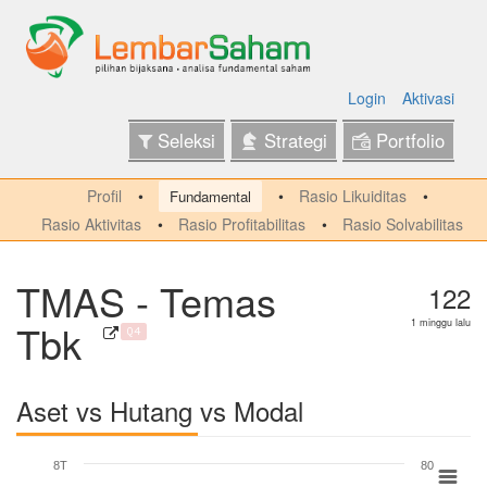
Login
Aktivasi
Seleksi
Strategi
Portfolio
Profil
Rasio Likuiditas
Fundamental
Rasio Aktivitas
Rasio Profitabilitas
Rasio Solvabilitas
TMAS - Temas
122
Tbk
1 minggu lalu
Q4
Aset vs Hutang vs Modal
8T
80