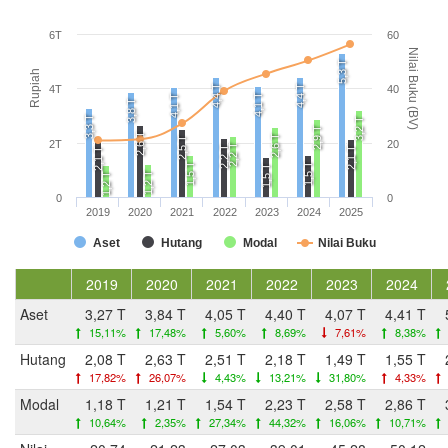
6T
60
Nilai Buku (BV)
5,3 T
Rupiah
4,4 T
4,4 T
4T
40
4,1 T
4,1 T
3,8 T
3,3 T
3,2 T
2,9 T
2,6 T
2,6 T
2,5 T
2T
20
2,2 T
2,2 T
2,1 T
2,1 T
1,5 T
1,5 T
1,5 T
1,2 T
1,2 T
0
0
2019
2020
2021
2022
2023
2024
2025
Aset
Hutang
Modal
Nilai Buku
2019
2020
2021
2022
2023
2024
Aset
3,27 T
3,84 T
4,05 T
4,40 T
4,07 T
4,41 T
15,11%
17,48%
5,60%
8,69%
7,61%
8,38%
Hutang
2,08 T
2,63 T
2,51 T
2,18 T
1,49 T
1,55 T
17,82%
26,07%
4,43%
13,21%
31,80%
4,33%
Modal
1,18 T
1,21 T
1,54 T
2,23 T
2,58 T
2,86 T
10,64%
2,35%
27,34%
44,32%
16,06%
10,71%