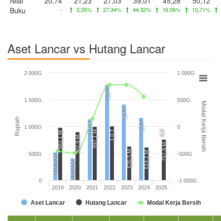
Nilai
20,74
21,23
27,03
39,01
45,28
50,12
Buku
-
2,35%
27,34%
44,32%
16,06%
10,71%
Aset Lancar vs Hutang Lancar
2 000G
1 000G
1,8 T
1 500G
500G
Modal Kerja Bersih
1,4 T
Rupiah
1,2 T
1,1 T
1 000G
0
1,0 T
997,1 M
0,0
982,1 M
902,8 M
757,9 M
635,5 M
614,2 M
500G
-500G
518,9 M
410,2 M
0
-1 000G
2019
2020
2021
2022
2023
2024
2025
Aset Lancar
Hutang Lancar
Modal Kerja Bersih