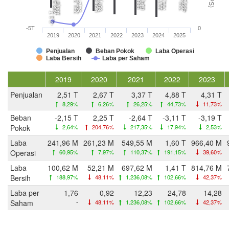
721,5 M
726,6 M
697,6 M
549,5 M
499,2 M
261,2 M
242,0 M
100,6 M
52,2 M
-2,1 T
-5T
0
2019
2020
2021
2022
2023
2024
2025
Penjualan
Beban Pokok
Laba Operasi
Laba Bersih
Laba per Saham
2019
2020
2021
2022
2023
Penjualan
2,51 T
2,67 T
3,37 T
4,88 T
4,31 T
8,29%
6,26%
26,25%
44,73%
11,73%
Beban
-2,15 T
2,25 T
-2,64 T
-3,11 T
-3,19 T
Pokok
2,64%
204,76%
217,35%
17,94%
2,53%
Laba
241,96 M
261,23 M
549,55 M
1,60 T
966,40 M
Operasi
60,95%
7,97%
110,37%
191,15%
39,60%
Laba
100,62 M
52,21 M
697,62 M
1,41 T
814,76 M
Bersih
188,97%
48,11%
1.236,08%
102,66%
42,37%
Laba per
1,76
0,92
12,23
24,78
14,28
Saham
-
48,11%
1.236,08%
102,66%
42,37%