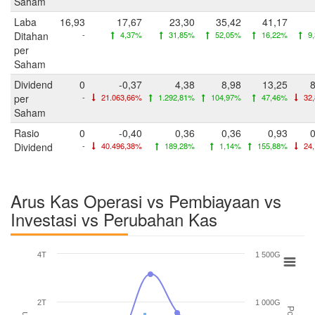
Saham
Laba
16,93
17,67
23,30
35,42
41,17
Ditahan
-
4,37%
31,85%
52,05%
16,22%
9
per
Saham
Dividend
0
-0,37
4,38
8,98
13,25
8
per
-
21.063,66%
1.292,81%
104,97%
47,46%
32
Saham
Rasio
0
-0,40
0,36
0,36
0,93
0
Dividend
-
40.496,38%
189,28%
1,14%
155,88%
24
Arus Kas Operasi vs Pembiayaan vs
Investasi vs Perubahan Kas
4T
1 500G
2T
1 000G