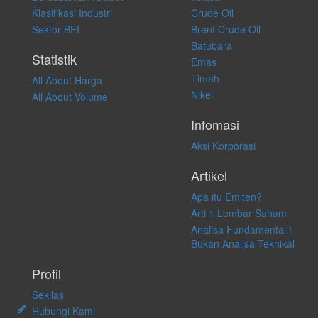
atas keputusan investasi yang dilakukan dalam kondisi dan situasi
Klasifikasi Industri
Crude Oil
apapun juga, yang diakibatkan secara langsung maupun tidak
Sektor BEI
Brent Crude Oil
langsung atas konten pada website ini.
Batubara
Statistik
Emas
Timah
All About Harga
Nikel
All About Volume
Infomasi
Aksi Korporasi
Artikel
Apa itu Emiten?
Arti 1 Lembar Saham
Analisa Fundamental !
Bukan Analisa Teknikal
Profil
Sekilas
Hubungi Kami