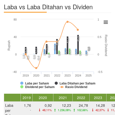
Laba vs Laba Ditahan vs Dividen
80
1
Rasio Dividend
40
0.5
45,0
41,2
35,4
Rupiah
24,8
23,3
0,0
0,0
17,7
16,9
14,3
13,3
12,7
12,2
9,0
8,9
8,8
0
0
4,4
1,8
0,9
0,0
-0,4
-40
-0.5
2019
2020
2021
2022
2023
2024
2025
Laba per Saham
Laba Ditahan per Saham
Dividend per Saham
Rasio Dividend
2019
2020
2021
2022
2023
20
Laba
1,76
0,92
12,23
24,78
14,28
12
per
-
48,11%
1.236,08%
102,66%
42,37%
11