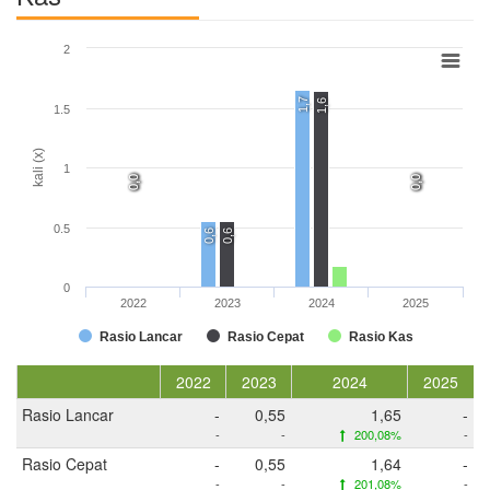
2
1,7
1,6
1.5
kali (x)
1
0,0
0,0
0,0
0,0
0,0
0,0
0.5
0,6
0,6
0
2022
2023
2024
2025
Rasio Lancar
Rasio Cepat
Rasio Kas
2022
2023
2024
2025
Rasio Lancar
-
0,55
1,65
-
-
-
200,08%
-
Rasio Cepat
-
0,55
1,64
-
-
-
201,08%
-