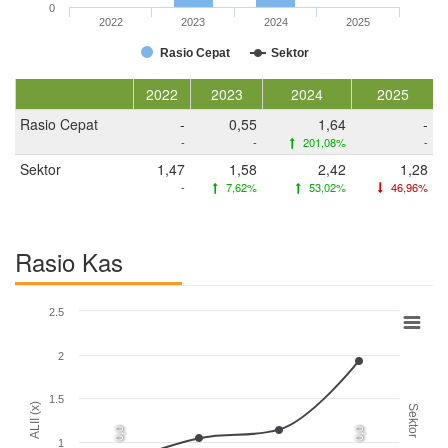
0
2022
2023
2024
2025
Rasio Cepat
Sektor
2022
2023
2024
2025
Rasio Cepat
-
0,55
1,64
-
-
-
201,08%
-
Sektor
1,47
1,58
2,42
1,28
-
7,62%
53,02%
46,96%
Rasio Kas
2.5
2
1.5
ALII (x)
Sektor
0,0
0,0
1