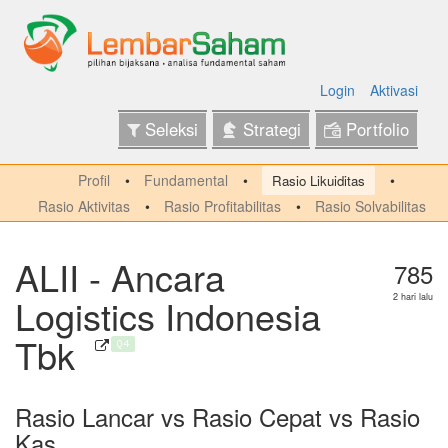
Login
Aktivasi
Seleksi
Strategi
Portfolio
Profil
Fundamental
Rasio Likuiditas
Rasio Aktivitas
Rasio Profitabilitas
Rasio Solvabilitas
ALII - Ancara
785
Logistics Indonesia
2 hari lalu
Tbk
Q4
Rasio Lancar vs Rasio Cepat vs Rasio
Kas