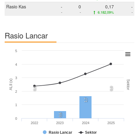
Rasio Kas
-
0
0,17
-
-
-
6.182,09%
-
Rasio Lancar
5
4
3
ALII (x)
Sektor
0,0
0,0
2
1,7
1
0,6
0
2022
2023
2024
2025
Rasio Lancar
Sektor