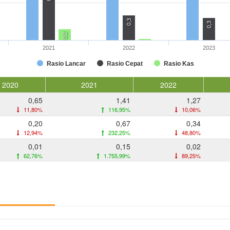
0,3
0,3
0,2
2021
2022
2023
Rasio Lancar
Rasio Cepat
Rasio Kas
2020
2021
2022
0,65
1,41
1,27
11,80%
116,95%
10,06%
0,20
0,67
0,34
12,94%
232,25%
48,80%
0,01
0,15
0,02
62,76%
1.755,99%
89,25%