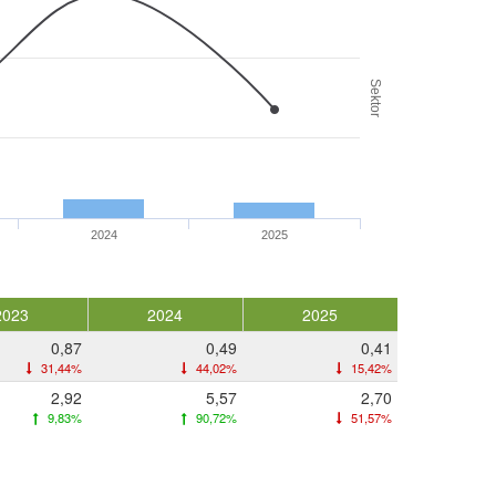
Sektor
2024
2025
2023
2024
2025
0,87
0,49
0,41
31,44%
44,02%
15,42%
2,92
5,57
2,70
9,83%
90,72%
51,57%