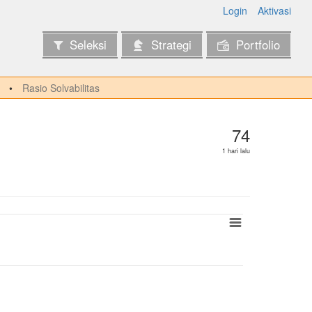
Login
Aktivasi
Seleksi
Strategi
Portfolio
Rasio Solvabilitas
74
1 hari lalu