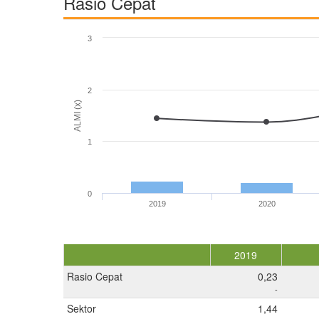
Rasio Cepat
3
2
ALMI (x)
1
0
2019
2020
2019
Rasio Cepat
0,23
-
Sektor
1,44