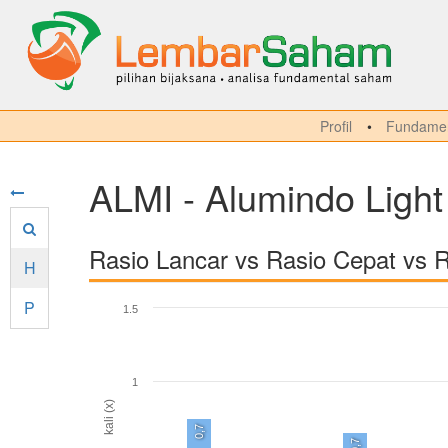
Profil
Fundamen
ALMI - Alumindo Light
Rasio Lancar vs Rasio Cepat vs 
H
P
1.5
1
kali (x)
0,7
0,7