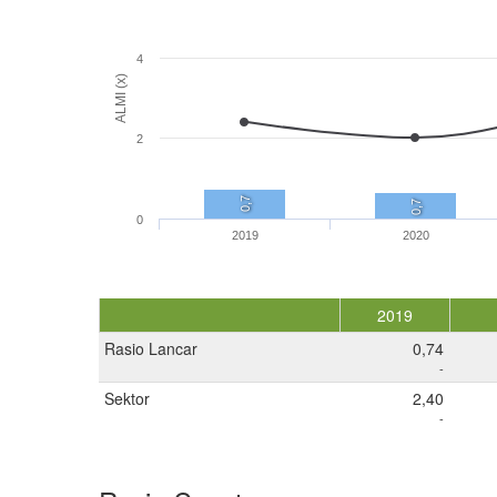
4
ALMI (x)
2
0,7
0,7
0
2019
2020
2019
Rasio Lancar
0,74
-
Sektor
2,40
-