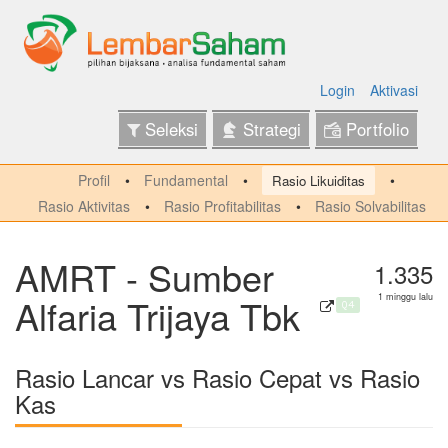
Login
Aktivasi
Seleksi
Strategi
Portfolio
Profil
Fundamental
Rasio Likuiditas
Rasio Aktivitas
Rasio Profitabilitas
Rasio Solvabilitas
AMRT - Sumber
1.335
Alfaria Trijaya Tbk
1 minggu lalu
Q4
Rasio Lancar vs Rasio Cepat vs Rasio
Kas