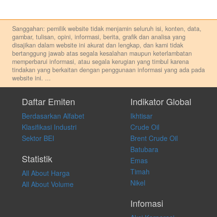
Sanggahan: pemilik website tidak menjamin seluruh isi, konten, data,
gambar, tulisan, opini, informasi, berita, grafik dan analisa yang
disajikan dalam website ini akurat dan lengkap, dan kami tidak
bertanggung jawab atas segala kesalahan maupun keterlambatan
memperbarui informasi, atau segala kerugian yang timbul karena
tindakan yang berkaitan dengan penggunaan informasi yang ada pada
website ini.
...
Setiap keputusan investasi merupakan keputusan dan tanggung jawab
pribadi. Kami tidak memberi anjuran, saran, rekomendasi untuk
Daftar Emiten
Indikator Global
membeli, menjual atau melakukan aktivitas lain yang terkait dengan
Berdasarkan Alfabet
Ikhtisar
transaksi perdagangan apapun, dan kami tidak bertanggung jawab
atas keputusan investasi yang dilakukan dalam kondisi dan situasi
Klasifikasi Industri
Crude Oil
apapun juga, yang diakibatkan secara langsung maupun tidak
Sektor BEI
Brent Crude Oil
langsung atas konten pada website ini.
Batubara
Statistik
Emas
Timah
All About Harga
Nikel
All About Volume
Infomasi