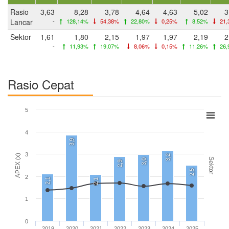
Rasio
3,63
8,28
3,78
4,64
4,63
5,02
3
Lancar
-
128,14%
54,38%
22,80%
0,25%
8,52%
21,
Sektor
1,61
1,80
2,15
1,97
1,97
2,19
2
-
11,93%
19,07%
8,06%
0,15%
11,26%
26,
Rasio Cepat
5
4
3,9
3
APEX (x)
3,2
Sektor
3,0
2,9
2,5
2
2,1
2,1
1
0
2019
2020
2021
2022
2023
2024
2025