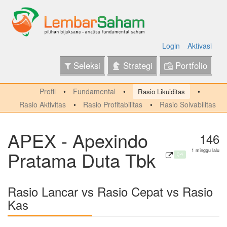
Login
Aktivasi
Seleksi
Strategi
Portfolio
Profil
Fundamental
Rasio Likuiditas
Rasio Aktivitas
Rasio Profitabilitas
Rasio Solvabilitas
APEX - Apexindo
146
Pratama Duta Tbk
1 minggu lalu
Q4
Rasio Lancar vs Rasio Cepat vs Rasio
Kas