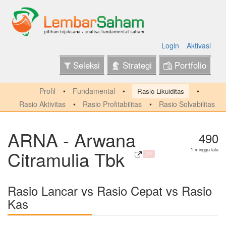
Login
Aktivasi
Seleksi
Strategi
Portfolio
Profil
Fundamental
Rasio Likuiditas
Rasio Aktivitas
Rasio Profitabilitas
Rasio Solvabilitas
ARNA - Arwana
490
Citramulia Tbk
1 minggu lalu
Q4
Rasio Lancar vs Rasio Cepat vs Rasio
Kas