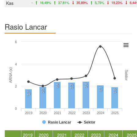
Kas
-
16,49%
37,81%
35,89%
5,75%
19,23%
6,4
Rasio Lancar
6
4
ARNA (x)
Sektor
2,4
2,4
2,3
2
2,1
2,0
1,9
1,7
0
2019
2020
2021
2022
2023
2024
2025
Rasio Lancar
Sektor
2019
2020
2021
2022
2023
2024
2025