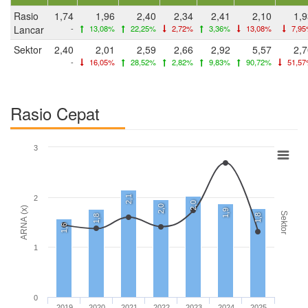
Rasio
1,74
1,96
2,40
2,34
2,41
2,10
1,9
Lancar
-
13,08%
22,25%
2,72%
3,36%
13,08%
7,9
Sektor
2,40
2,01
2,59
2,66
2,92
5,57
2,7
-
16,05%
28,52%
2,82%
9,83%
90,72%
51,5
Rasio Cepat
3
2,1
2
2,0
2,0
ARNA (x)
1,9
Sektor
1,8
1,8
1,6
1
0
2019
2020
2021
2022
2023
2024
2025