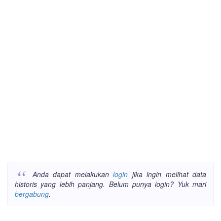
Anda dapat melakukan
login
jika ingin melihat data
historis yang lebih panjang. Belum punya login? Yuk mari
bergabung
.