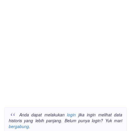
Anda dapat melakukan
login
jika ingin melihat data
historis yang lebih panjang. Belum punya login? Yuk mari
bergabung
.