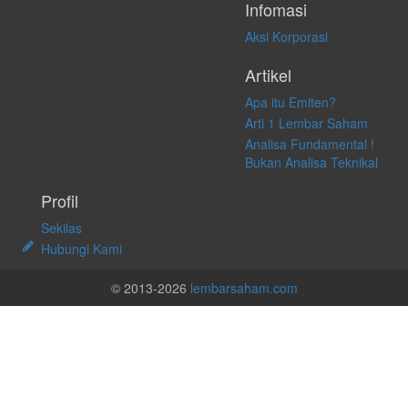
Infomasi
Aksi Korporasi
Artikel
Apa itu Emiten?
Arti 1 Lembar Saham
Analisa Fundamental !
Bukan Analisa Teknikal
Profil
Sekilas
Hubungi Kami
© 2013-2026
lembarsaham.com