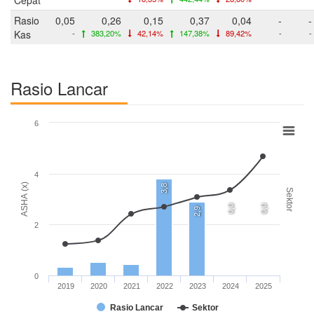
Rasio
0,05
0,26
0,15
0,37
0,04
-
-
Kas
-
383,20%
42,14%
147,38%
89,42%
-
-
Rasio Lancar
6
4
ASHA (x)
3,8
Sektor
0,0
0,0
2,9
2
0
2019
2020
2021
2022
2023
2024
2025
Rasio Lancar
Sektor