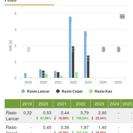
4
3,8
3
2,9
kali (x)
2
0,0
0,0
0,0
0,0
0,0
0,0
0,0
2,0
1,4
1
0,5
0,5
0,4
0
2019
2020
2021
2022
2023
2024
2025
Rasio Lancar
Rasio Cepat
Rasio Kas
2019
2020
2021
2022
2023
2024
2025
Rasio
0,32
0,53
0,44
3,79
2,90
-
-
Lancar
-
67,98%
16,69%
756,54%
23,54%
-
-
Rasio
-
0,45
0,36
1,97
1,40
-
-
Cepat
-
-
18,35%
442,44%
28,80%
-
-