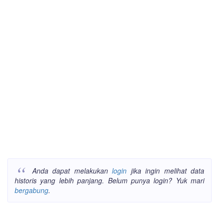
Anda dapat melakukan
login
jika ingin melihat data
historis yang lebih panjang. Belum punya login? Yuk mari
bergabung
.