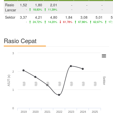
Rasio
1,52
1,80
2,01
-
-
-
Lancar
-
18,83%
11,39%
-
-
-
Sektor
3,37
4,21
4,80
1,84
3,08
5,01
5
-
24,72%
14,20%
61,78%
67,86%
62,67%
17,
Rasio Cepat
3
2
ASJT (x)
Sektor
0,0
0,0
0,0
0,0
0,0
0,0
0,0
1
0
2019
2020
2021
2022
2023
2024
2025