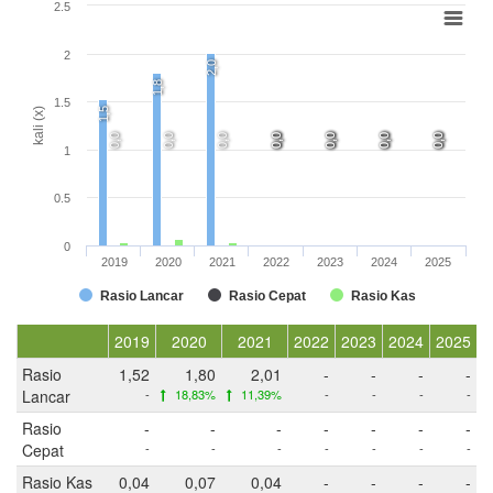
2.5
2
2,0
1,8
1.5
1,5
kali (x)
0,0
0,0
0,0
0,0
0,0
0,0
0,0
0,0
0,0
0,0
0,0
0,0
0,0
0,0
0,0
1
0.5
0
2019
2020
2021
2022
2023
2024
2025
Rasio Lancar
Rasio Cepat
Rasio Kas
2019
2020
2021
2022
2023
2024
2025
Rasio
1,52
1,80
2,01
-
-
-
-
Lancar
-
18,83%
11,39%
-
-
-
-
Rasio
-
-
-
-
-
-
-
Cepat
-
-
-
-
-
-
-
Rasio Kas
0,04
0,07
0,04
-
-
-
-