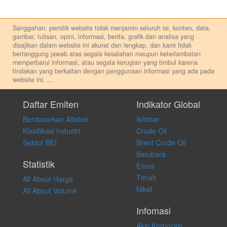
Sanggahan: pemilik website tidak menjamin seluruh isi, konten, data,
gambar, tulisan, opini, informasi, berita, grafik dan analisa yang
disajikan dalam website ini akurat dan lengkap, dan kami tidak
bertanggung jawab atas segala kesalahan maupun keterlambatan
memperbarui informasi, atau segala kerugian yang timbul karena
tindakan yang berkaitan dengan penggunaan informasi yang ada pada
website ini.
...
Setiap keputusan investasi merupakan keputusan dan tanggung jawab
pribadi. Kami tidak memberi anjuran, saran, rekomendasi untuk
Daftar Emiten
Indikator Global
membeli, menjual atau melakukan aktivitas lain yang terkait dengan
Berdasarkan Alfabet
Ikhtisar
transaksi perdagangan apapun, dan kami tidak bertanggung jawab
atas keputusan investasi yang dilakukan dalam kondisi dan situasi
Klasifikasi Industri
Crude Oil
apapun juga, yang diakibatkan secara langsung maupun tidak
Sektor BEI
Brent Crude Oil
langsung atas konten pada website ini.
Batubara
Statistik
Emas
Timah
All About Harga
Nikel
All About Volume
Infomasi
Aksi Korporasi