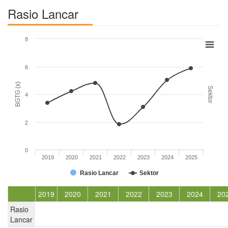
Rasio Lancar
8
6
BGTG (x)
Sektor
4
2
0
2019
2020
2021
2022
2023
2024
2025
Rasio Lancar
Sektor
2019
2020
2021
2022
2023
2024
20
Rasio
Lancar