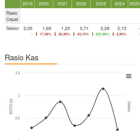
2019
2020
2021
2022
2023
2024
2025
Rasio
Cepat
Sektor
2,05
1,69
1,25
0,71
2,28
2,13
-
-
17,48%
26,36%
43,10%
221,86%
6,90%
-
Rasio Kas
1.5
1
BGTG (x)
Sektor
0.5