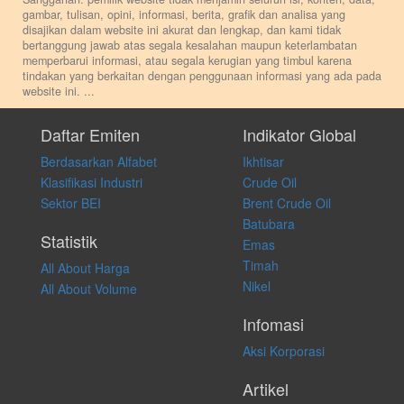
gambar, tulisan, opini, informasi, berita, grafik dan analisa yang
disajikan dalam website ini akurat dan lengkap, dan kami tidak
bertanggung jawab atas segala kesalahan maupun keterlambatan
memperbarui informasi, atau segala kerugian yang timbul karena
tindakan yang berkaitan dengan penggunaan informasi yang ada pada
website ini.
...
Setiap keputusan investasi merupakan keputusan dan tanggung jawab
pribadi. Kami tidak memberi anjuran, saran, rekomendasi untuk
Daftar Emiten
Indikator Global
membeli, menjual atau melakukan aktivitas lain yang terkait dengan
Berdasarkan Alfabet
Ikhtisar
transaksi perdagangan apapun, dan kami tidak bertanggung jawab
atas keputusan investasi yang dilakukan dalam kondisi dan situasi
Klasifikasi Industri
Crude Oil
apapun juga, yang diakibatkan secara langsung maupun tidak
Sektor BEI
Brent Crude Oil
langsung atas konten pada website ini.
Batubara
Statistik
Emas
Timah
All About Harga
Nikel
All About Volume
Infomasi
Aksi Korporasi
Artikel