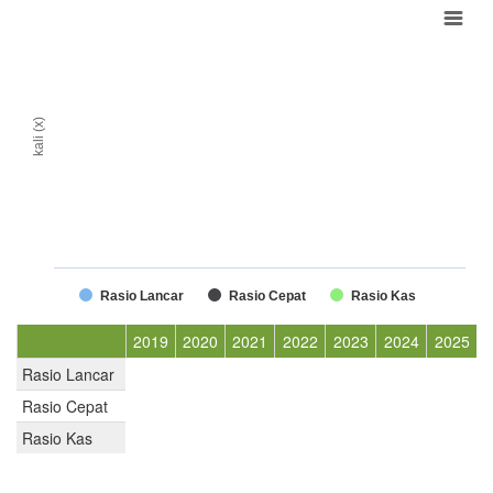
kali (x)
Rasio Lancar
Rasio Cepat
Rasio Kas
2019
2020
2021
2022
2023
2024
2025
Rasio Lancar
Rasio Cepat
Rasio Kas