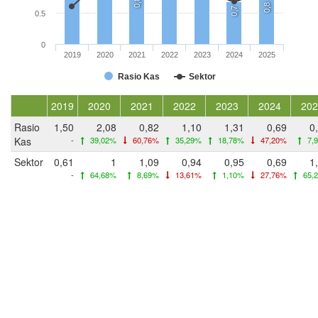
0,8
0,8
0,7
0.5
0
2019
2020
2021
2022
2023
2024
2025
Rasio Kas
Sektor
2019
2020
2021
2022
2023
2024
202
Rasio
1,50
2,08
0,82
1,10
1,31
0,69
0
Kas
-
39,02%
60,76%
35,29%
18,78%
47,20%
7,
Sektor
0,61
1
1,09
0,94
0,95
0,69
1
-
64,68%
8,69%
13,61%
1,10%
27,76%
65,