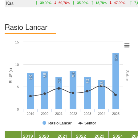
Kas
-
39,02%
60,76%
35,29%
18,78%
47,20%
7,
Rasio Lancar
15
12,6
10
BLUE (x)
Sektor
8,6
8,5
8,0
7,2
7,2
6,6
5
0
2019
2020
2021
2022
2023
2024
2025
Rasio Lancar
Sektor
2019
2020
2021
2022
2023
2024
20