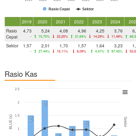
Rasio Cepat
Sektor
2019
2020
2021
2022
2023
2024
202
Rasio
4,73
5,24
4,08
4,96
4,25
3,76
6
Cepat
-
10,70%
22,20%
21,64%
14,29%
11,49%
68,
Sektor
1,57
2,01
1,70
1,57
1,64
3,23
1
-
27,44%
15,11%
8,09%
4,47%
97,43%
53,
Rasio Kas
2.5
2
2,1
1.5
BLUE (x)
Sektor
1,5
1,3
1
1,1