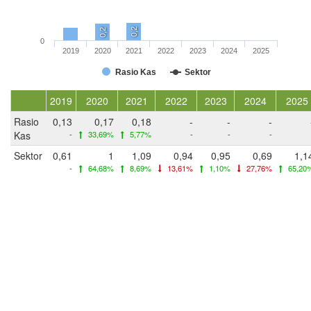
0,2
0,2
0
2019
2020
2021
2022
2023
2024
2025
Rasio Kas
Sektor
2019
2020
2021
2022
2023
2024
2025
Rasio
0,13
0,17
0,18
-
-
-
Kas
-
33,69%
5,77%
-
-
-
Sektor
0,61
1
1,09
0,94
0,95
0,69
1,1
-
64,68%
8,69%
13,61%
1,10%
27,76%
65,20