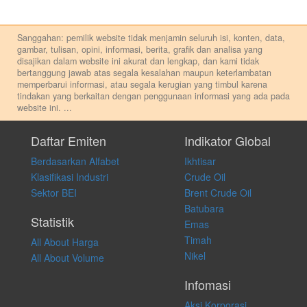
Sanggahan: pemilik website tidak menjamin seluruh isi, konten, data,
gambar, tulisan, opini, informasi, berita, grafik dan analisa yang
disajikan dalam website ini akurat dan lengkap, dan kami tidak
bertanggung jawab atas segala kesalahan maupun keterlambatan
memperbarui informasi, atau segala kerugian yang timbul karena
tindakan yang berkaitan dengan penggunaan informasi yang ada pada
website ini.
...
Setiap keputusan investasi merupakan keputusan dan tanggung jawab
pribadi. Kami tidak memberi anjuran, saran, rekomendasi untuk
Daftar Emiten
Indikator Global
membeli, menjual atau melakukan aktivitas lain yang terkait dengan
Berdasarkan Alfabet
Ikhtisar
transaksi perdagangan apapun, dan kami tidak bertanggung jawab
atas keputusan investasi yang dilakukan dalam kondisi dan situasi
Klasifikasi Industri
Crude Oil
apapun juga, yang diakibatkan secara langsung maupun tidak
Sektor BEI
Brent Crude Oil
langsung atas konten pada website ini.
Batubara
Statistik
Emas
Timah
All About Harga
Nikel
All About Volume
Infomasi
Aksi Korporasi