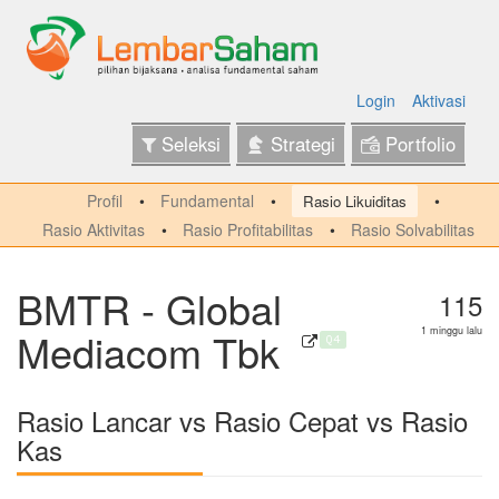
Login
Aktivasi
Seleksi
Strategi
Portfolio
Profil
Fundamental
Rasio Likuiditas
Rasio Aktivitas
Rasio Profitabilitas
Rasio Solvabilitas
BMTR - Global
115
Mediacom Tbk
1 minggu lalu
Q4
Rasio Lancar vs Rasio Cepat vs Rasio
Kas