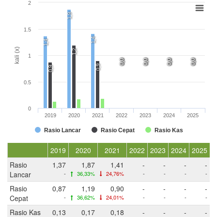
2
1,9
1.5
1,4
1,4
kali (x)
1,2
1
0,0
0,0
0,0
0,0
0,0
0,0
0,0
0,0
0,0
0,0
0,0
0,0
0,9
0,9
0.5
0
2019
2020
2021
2022
2023
2024
2025
Rasio Lancar
Rasio Cepat
Rasio Kas
2019
2020
2021
2022
2023
2024
2025
Rasio
1,37
1,87
1,41
-
-
-
-
Lancar
-
36,33%
24,76%
-
-
-
-
Rasio
0,87
1,19
0,90
-
-
-
-
Cepat
-
36,62%
24,01%
-
-
-
-
Rasio Kas
0,13
0,17
0,18
-
-
-
-