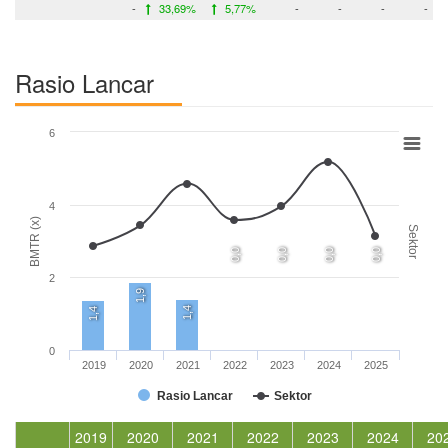
-
33,69%
5,77%
-
-
-
-
Rasio Lancar
6
4
BMTR (x)
Sektor
0,0
0,0
0,0
0,0
2
1,9
1,4
1,4
0
2019
2020
2021
2022
2023
2024
2025
Rasio Lancar
Sektor
2019
2020
2021
2022
2023
2024
20