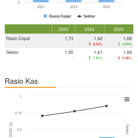
0
2023
2024
2025
Rasio Cepat
Sektor
2023
2024
2025
Rasio Cepat
1,73
1,62
1,68
-
6,22%
4,04%
Sektor
1,55
1,67
1,58
-
7,91%
5,38%
Rasio Kas
1
0.75
BOAT (x)
Sektor
0.5