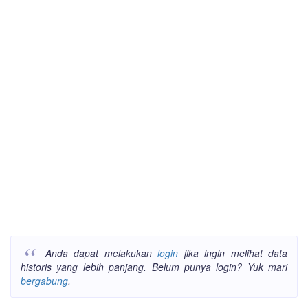
Anda dapat melakukan
login
jika ingin melihat data
historis yang lebih panjang. Belum punya login? Yuk mari
bergabung
.