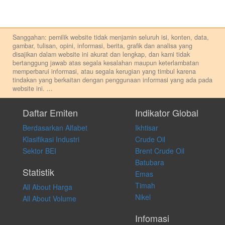
Sanggahan: pemilik website tidak menjamin seluruh isi, konten, data,
gambar, tulisan, opini, informasi, berita, grafik dan analisa yang
disajikan dalam website ini akurat dan lengkap, dan kami tidak
bertanggung jawab atas segala kesalahan maupun keterlambatan
memperbarui informasi, atau segala kerugian yang timbul karena
tindakan yang berkaitan dengan penggunaan informasi yang ada pada
website ini.
...
Setiap keputusan investasi merupakan keputusan dan tanggung jawab
pribadi. Kami tidak memberi anjuran, saran, rekomendasi untuk
Daftar Emiten
Indikator Global
membeli, menjual atau melakukan aktivitas lain yang terkait dengan
Berdasarkan Alfabet
Ikhtisar
transaksi perdagangan apapun, dan kami tidak bertanggung jawab
atas keputusan investasi yang dilakukan dalam kondisi dan situasi
Klasifikasi Industri
Crude Oil
apapun juga, yang diakibatkan secara langsung maupun tidak
Sektor BEI
Brent Crude Oil
langsung atas konten pada website ini.
Batubara
Statistik
Emas
Timah
All About Harga
Nikel
All About Volume
Infomasi