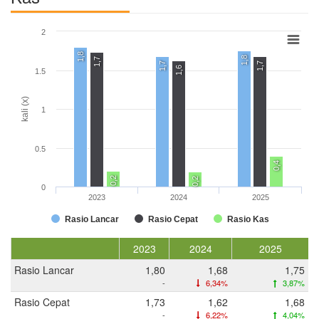
2
1,8
1,8
1,7
1,7
1,7
1,6
1.5
kali (x)
1
0.5
0,4
0,2
0,2
0
2023
2024
2025
Rasio Lancar
Rasio Cepat
Rasio Kas
2023
2024
2025
Rasio Lancar
1,80
1,68
1,75
-
6,34%
3,87%
Rasio Cepat
1,73
1,62
1,68
-
6,22%
4,04%