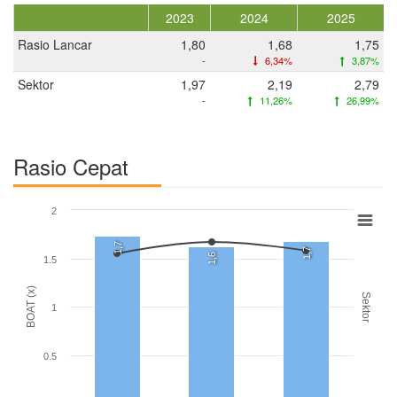
2023
2024
2025
Rasio Lancar
1,80
1,68
1,75
-
6,34%
3,87%
Sektor
1,97
2,19
2,79
-
11,26%
26,99%
Rasio Cepat
2
1,7
1,7
1,6
1.5
BOAT (x)
Sektor
1
0.5