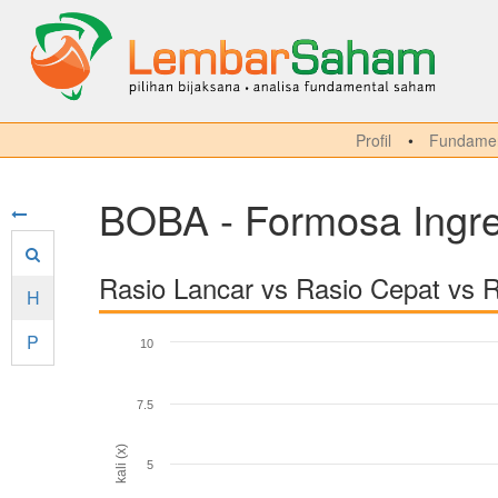
Profil
Fundamen
BOBA - Formosa Ingre
Rasio Lancar vs Rasio Cepat vs 
H
P
10
7.5
kali (x)
5