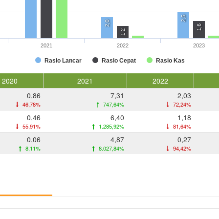
2,5
2,0
1,6
1,2
2021
2022
2023
Rasio Lancar
Rasio Cepat
Rasio Kas
2020
2021
2022
0,86
7,31
2,03
46,78%
747,64%
72,24%
0,46
6,40
1,18
55,91%
1.285,92%
81,64%
0,06
4,87
0,27
8,11%
8.027,84%
94,42%