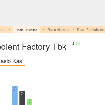
tal
Rasio Aktivitas
Rasio Profitabilitas
Rasio Likuiditas
dient Factory Tbk
Q4
Rasio Kas
7,3
6,4
4,9