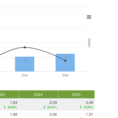
Sektor
2,5
2,1
2024
2025
023
2024
2025
1,63
2,09
2,49
38,96%
28,02%
18,89%
1,66
3,34
1,51