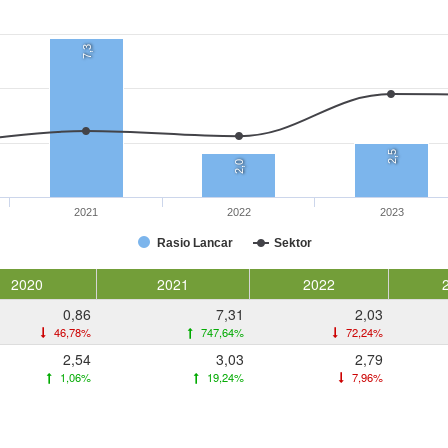
7,3
2,5
2,0
2021
2022
2023
Rasio Lancar
Sektor
2020
2021
2022
0,86
7,31
2,03
46,78%
747,64%
72,24%
2,54
3,03
2,79
1,06%
19,24%
7,96%