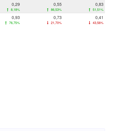
0,29
0,55
0,83
8,18%
86,53%
51,51%
0,93
0,73
0,41
76,75%
21,70%
43,56%