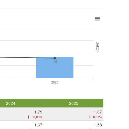
Sektor
1,7
2025
2024
2025
1,79
1,67
33,83%
6,37%
1,67
1,58