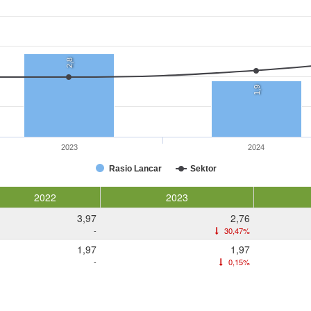
2,8
1,9
2023
2024
Rasio Lancar
Sektor
2022
2023
3,97
2,76
-
30,47%
1,97
1,97
-
0,15%