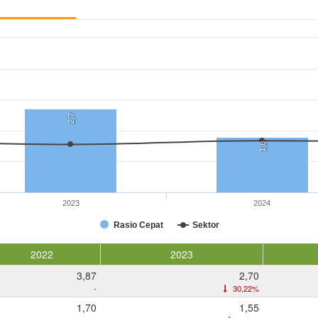
2,7
1,8
2023
2024
Rasio Cepat
Sektor
2022
2023
3,87
2,70
-
30,22%
1,70
1,55