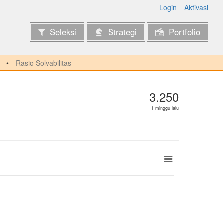
Login
Aktivasi
Seleksi
Strategi
Portfolio
Rasio Solvabilitas
3.250
1 minggu lalu