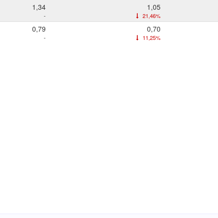
1,34
1,05
-
21,46%
0,79
0,70
-
11,25%