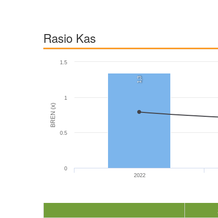
Rasio Kas
1.5
1,3
1
BREN (x)
0.5
0
2022