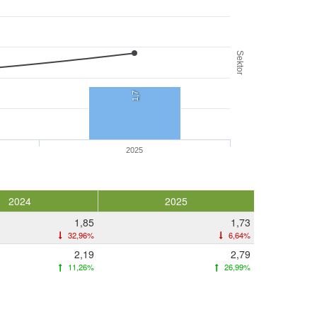
Sektor
1,7
2025
2024
2025
1,85
1,73
32,96%
6,64%
2,19
2,79
11,26%
26,99%