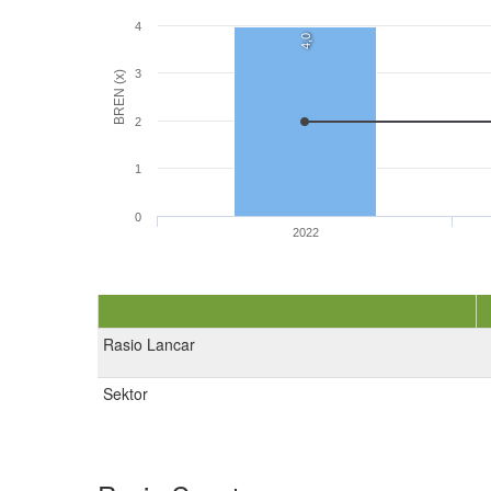
4
4,0
3
BREN (x)
2
1
0
2022
Rasio Lancar
Sektor