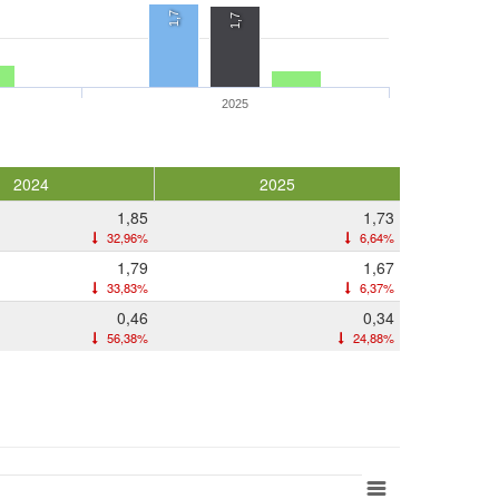
1,7
1,7
2025
2024
2025
1,85
1,73
32,96%
6,64%
1,79
1,67
33,83%
6,37%
0,46
0,34
56,38%
24,88%