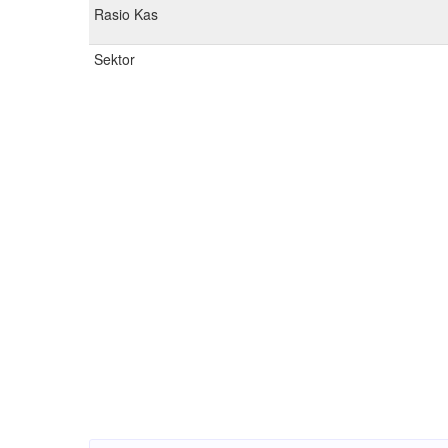
Rasio Kas
Sektor