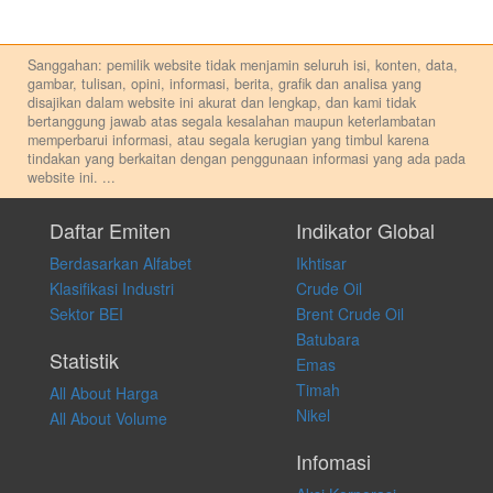
Sanggahan: pemilik website tidak menjamin seluruh isi, konten, data,
gambar, tulisan, opini, informasi, berita, grafik dan analisa yang
disajikan dalam website ini akurat dan lengkap, dan kami tidak
bertanggung jawab atas segala kesalahan maupun keterlambatan
memperbarui informasi, atau segala kerugian yang timbul karena
tindakan yang berkaitan dengan penggunaan informasi yang ada pada
website ini.
...
Setiap keputusan investasi merupakan keputusan dan tanggung jawab
pribadi. Kami tidak memberi anjuran, saran, rekomendasi untuk
Daftar Emiten
Indikator Global
membeli, menjual atau melakukan aktivitas lain yang terkait dengan
Berdasarkan Alfabet
Ikhtisar
transaksi perdagangan apapun, dan kami tidak bertanggung jawab
atas keputusan investasi yang dilakukan dalam kondisi dan situasi
Klasifikasi Industri
Crude Oil
apapun juga, yang diakibatkan secara langsung maupun tidak
Sektor BEI
Brent Crude Oil
langsung atas konten pada website ini.
Batubara
Statistik
Emas
Timah
All About Harga
Nikel
All About Volume
Infomasi