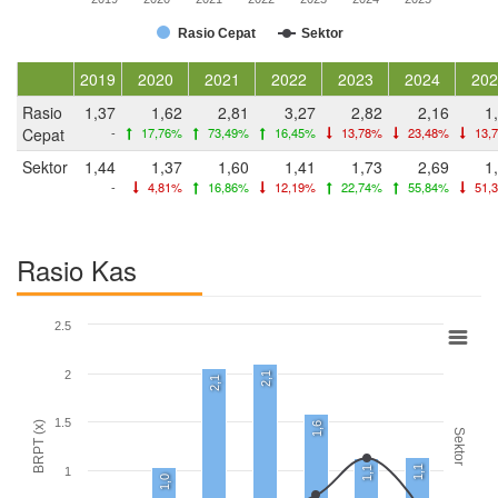
Rasio Cepat
Sektor
2019
2020
2021
2022
2023
2024
202
Rasio
1,37
1,62
2,81
3,27
2,82
2,16
1
Cepat
-
17,76%
73,49%
16,45%
13,78%
23,48%
13,
Sektor
1,44
1,37
1,60
1,41
1,73
2,69
1
-
4,81%
16,86%
12,19%
22,74%
55,84%
51,
Rasio Kas
2.5
2
2,1
2,1
1.5
BRPT (x)
1,6
Sektor
1,1
1,1
1
1,0