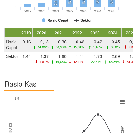
0,5
0,4
0,4
0,4
0,4
0
2019
2020
2021
2022
2023
2024
2025
Rasio Cepat
Sektor
2019
2020
2021
2022
2023
2024
202
Rasio
0,16
0,18
0,36
0,42
0,42
0,45
0
Cepat
-
14,83%
96,93%
15,94%
1,16%
6,56%
2,
Sektor
1,44
1,37
1,60
1,41
1,73
2,69
1
-
4,81%
16,86%
12,19%
22,74%
55,84%
51,
Rasio Kas
1.5
1
CPRO (x)
Sektor