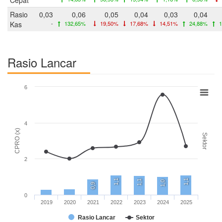
Rasio
0,03
0,06
0,05
0,04
0,03
0,04
Kas
-
132,65%
19,50%
17,68%
14,51%
24,88%
1
Rasio Lancar
6
4
CPRO (x)
Sektor
2
1,1
1,1
1,1
1,0
0,9
0
2019
2020
2021
2022
2023
2024
2025
Rasio Lancar
Sektor