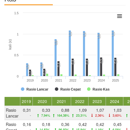
1.5
1,1
1,1
1,1
1
1,0
kali (x)
0,9
0.5
0,5
0,4
0,4
0,4
0,4
0,3
0,3
0,2
0,2
0
2019
2020
2021
2022
2023
2024
2025
Rasio Lancar
Rasio Cepat
Rasio Kas
2019
2020
2021
2022
2023
2024
2
Rasio
0,31
0,33
0,88
1,09
1,07
1,03
Lancar
-
7,94%
164,38%
23,31%
2,36%
3,60%
Rasio
0,16
0,18
0,36
0,42
0,42
0,45
Cepat
-
14,83%
96,93%
15,94%
1,16%
6,56%