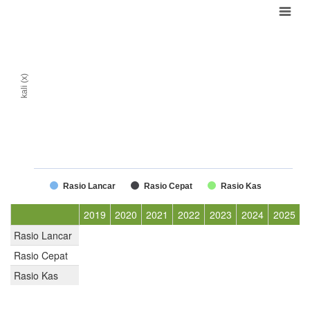
kali (x)
Rasio Lancar
Rasio Cepat
Rasio Kas
2019
2020
2021
2022
2023
2024
2025
Rasio Lancar
Rasio Cepat
Rasio Kas