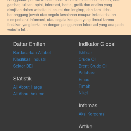
gambar, tulisan, opini, informasi, berita, grafik dan analisa yang
disajikan dalam website ini akurat dan lengkap, dan kami tidak
bertanggung jawab atas segala kesalahan maupun keterlambatan
memperbarui informasi, atau segala kerugian yang timbul karena
tindakan yang berkaitan dengan penggunaan informasi yang ada pada
website ini.
...
Setiap keputusan investasi merupakan keputusan dan tanggung jawab
pribadi. Kami tidak memberi anjuran, saran, rekomendasi untuk
Daftar Emiten
Indikator Global
membeli, menjual atau melakukan aktivitas lain yang terkait dengan
Berdasarkan Alfabet
Ikhtisar
transaksi perdagangan apapun, dan kami tidak bertanggung jawab
atas keputusan investasi yang dilakukan dalam kondisi dan situasi
Klasifikasi Industri
Crude Oil
apapun juga, yang diakibatkan secara langsung maupun tidak
Sektor BEI
Brent Crude Oil
langsung atas konten pada website ini.
Batubara
Statistik
Emas
Timah
All About Harga
Nikel
All About Volume
Infomasi
Aksi Korporasi
Artikel