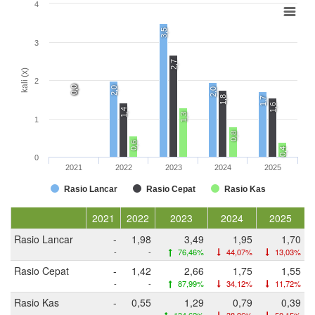
4
3,5
3
2,7
kali (x)
2
0,0
0,0
0,0
2,0
2,0
1,8
1,7
1,6
1,4
1,3
1
0,8
0,6
0,4
0
2021
2022
2023
2024
2025
Rasio Lancar
Rasio Cepat
Rasio Kas
2021
2022
2023
2024
2025
Rasio Lancar
-
1,98
3,49
1,95
1,70
-
-
76,46%
44,07%
13,03%
Rasio Cepat
-
1,42
2,66
1,75
1,55
-
-
87,99%
34,12%
11,72%
Rasio Kas
-
0,55
1,29
0,79
0,39
-
-
134,62%
38,96%
50,15%