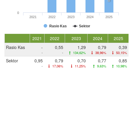
0
2021
2022
2023
2024
2025
Rasio Kas
Sektor
2021
2022
2023
2024
2025
Rasio Kas
-
0,55
1,29
0,79
0,39
-
-
134,62%
38,96%
50,15%
Sektor
0,95
0,79
0,70
0,77
0,85
-
17,06%
11,25%
9,63%
10,98%