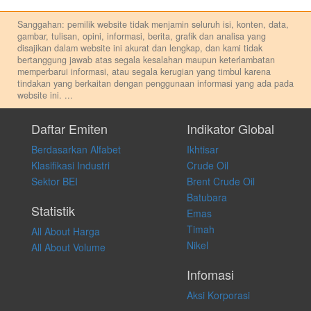
Sanggahan: pemilik website tidak menjamin seluruh isi, konten, data,
gambar, tulisan, opini, informasi, berita, grafik dan analisa yang
disajikan dalam website ini akurat dan lengkap, dan kami tidak
bertanggung jawab atas segala kesalahan maupun keterlambatan
memperbarui informasi, atau segala kerugian yang timbul karena
tindakan yang berkaitan dengan penggunaan informasi yang ada pada
website ini.
...
Setiap keputusan investasi merupakan keputusan dan tanggung jawab
pribadi. Kami tidak memberi anjuran, saran, rekomendasi untuk
Daftar Emiten
Indikator Global
membeli, menjual atau melakukan aktivitas lain yang terkait dengan
Berdasarkan Alfabet
Ikhtisar
transaksi perdagangan apapun, dan kami tidak bertanggung jawab
atas keputusan investasi yang dilakukan dalam kondisi dan situasi
Klasifikasi Industri
Crude Oil
apapun juga, yang diakibatkan secara langsung maupun tidak
Sektor BEI
Brent Crude Oil
langsung atas konten pada website ini.
Batubara
Statistik
Emas
Timah
All About Harga
Nikel
All About Volume
Infomasi
Aksi Korporasi