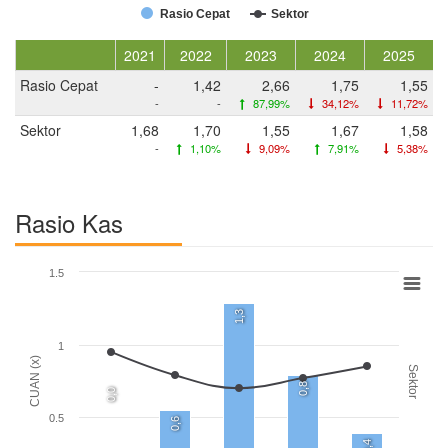
Rasio Cepat
Sektor
2021
2022
2023
2024
2025
Rasio Cepat
-
1,42
2,66
1,75
1,55
-
-
87,99%
34,12%
11,72%
Sektor
1,68
1,70
1,55
1,67
1,58
-
1,10%
9,09%
7,91%
5,38%
Rasio Kas
1.5
1,3
1
CUAN (x)
Sektor
0,8
0,0
0.5
0,6
0,4