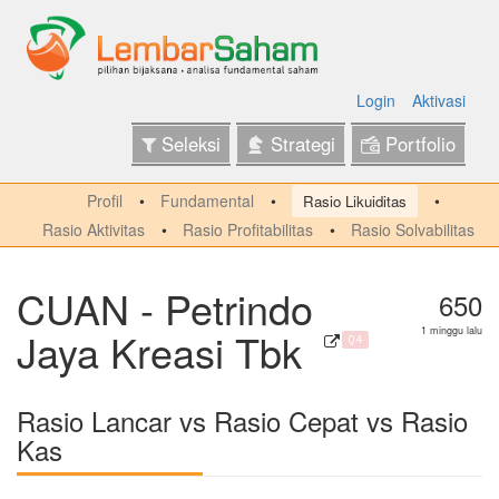
Login
Aktivasi
Seleksi
Strategi
Portfolio
Profil
Fundamental
Rasio Likuiditas
Rasio Aktivitas
Rasio Profitabilitas
Rasio Solvabilitas
CUAN - Petrindo
650
Jaya Kreasi Tbk
1 minggu lalu
Q4
Rasio Lancar vs Rasio Cepat vs Rasio
Kas