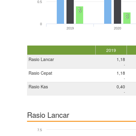
0.5
0,4
0,3
0
2019
2020
2019
Rasio Lancar
1,18
-
Rasio Cepat
1,18
-
Rasio Kas
0,40
-
Rasio Lancar
7.5