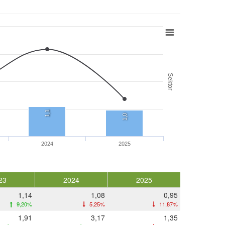
Sektor
1,1
1,0
2024
2025
23
2024
2025
1,14
1,08
0,95
9,20%
5,25%
11,87%
1,91
3,17
1,35