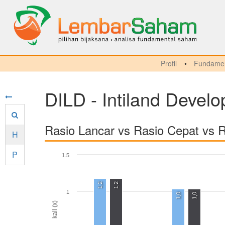
Profil
Fundamen
DILD - Intiland Devel
Rasio Lancar vs Rasio Cepat vs 
H
P
1.5
1,2
1,2
1
1,0
1,0
kali (x)