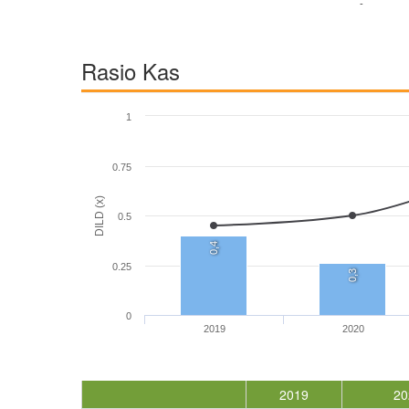
-
Rasio Kas
1
0.75
DILD (x)
0.5
0,4
0.25
0,3
0
2019
2020
2019
20