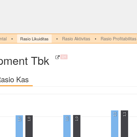
tal
Rasio Aktivitas
Rasio Profitabilitas
Rasio Likuiditas
opment Tbk
Q4
Rasio Kas
1,1
1,1
1,0
1,0
1,0
1,0