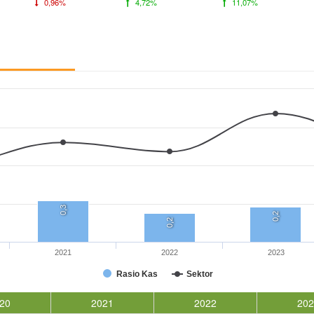
0,96%
4,72%
11,07%
0,3
0,2
0,2
2021
2022
2023
Rasio Kas
Sektor
20
2021
2022
202