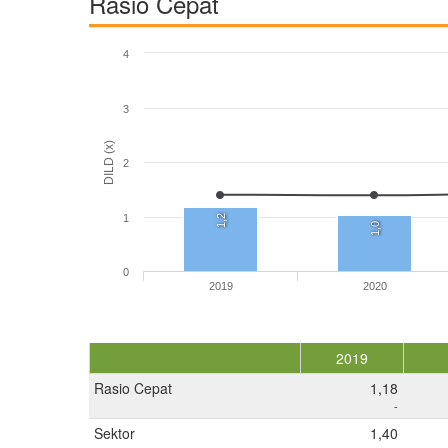
Rasio Cepat
4
3
DILD (x)
2
1
1,2
1,0
0
2019
2020
2019
Rasio Cepat
1,18
-
Sektor
1,40