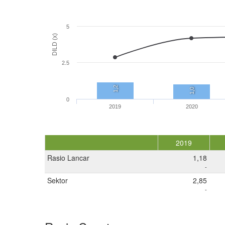
5
DILD (x)
2.5
1,2
1,0
0
2019
2020
2019
Rasio Lancar
1,18
-
Sektor
2,85
-