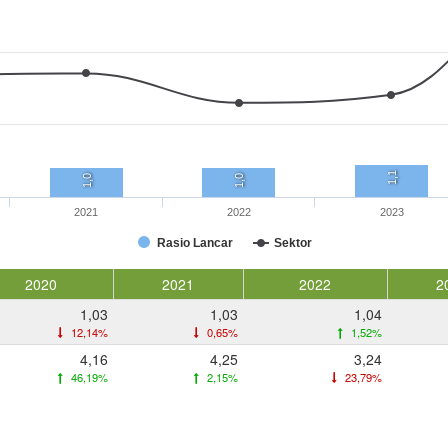
1,1
1,0
1,0
2021
2022
2023
Rasio Lancar
Sektor
2020
2021
2022
2
1,03
1,03
1,04
12,14%
0,65%
1,52%
4,16
4,25
3,24
46,19%
2,15%
23,79%