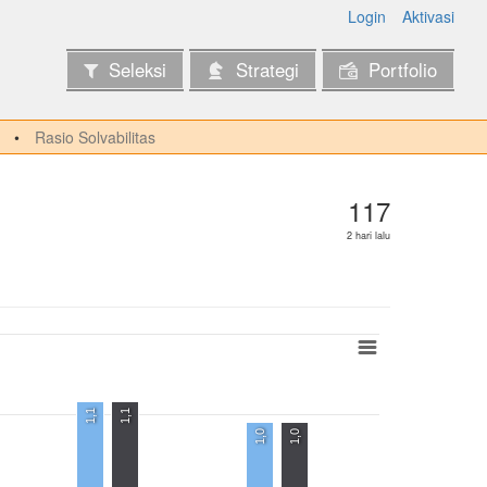
Login
Aktivasi
Seleksi
Strategi
Portfolio
Rasio Solvabilitas
117
2 hari lalu
1,1
1,1
1,0
1,0