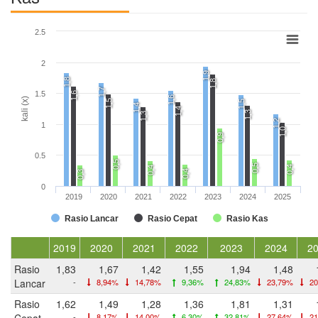
2.5
2
1,9
1,8
1,8
1,7
1.5
1,6
1,6
kali (x)
1,5
1,5
1,4
1,4
1,3
1,3
1,2
1
1,0
0,9
0.5
0,5
0,5
0,4
0,4
0,4
0,3
0
2019
2020
2021
2022
2023
2024
2025
Rasio Lancar
Rasio Cepat
Rasio Kas
2019
2020
2021
2022
2023
2024
2
Rasio
1,83
1,67
1,42
1,55
1,94
1,48
Lancar
-
8,94%
14,78%
9,36%
24,83%
23,79%
20
Rasio
1,62
1,49
1,28
1,36
1,81
1,31
Cepat
-
8,17%
14,00%
6,30%
32,81%
27,64%
21