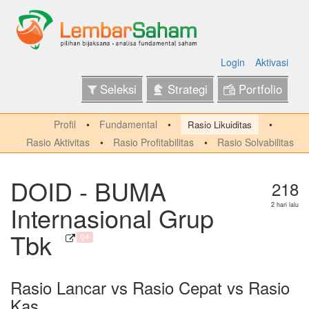
Login
Aktivasi
Seleksi
Strategi
Portfolio
Profil
Fundamental
Rasio Likuiditas
Rasio Aktivitas
Rasio Profitabilitas
Rasio Solvabilitas
DOID - BUMA
218
Internasional Grup
2 hari lalu
Tbk
Q4
Rasio Lancar vs Rasio Cepat vs Rasio
Kas