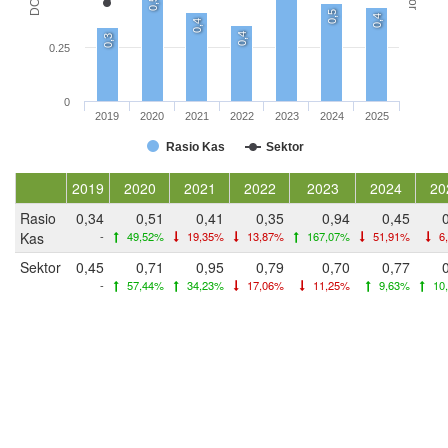
0,5
0,5
0,4
0,4
0,4
0,3
0.25
0
2019
2020
2021
2022
2023
2024
2025
Rasio Kas
Sektor
2019
2020
2021
2022
2023
2024
20
Rasio
0,34
0,51
0,41
0,35
0,94
0,45
Kas
-
49,52%
19,35%
13,87%
167,07%
51,91%
6
Sektor
0,45
0,71
0,95
0,79
0,70
0,77
-
57,44%
34,23%
17,06%
11,25%
9,63%
10