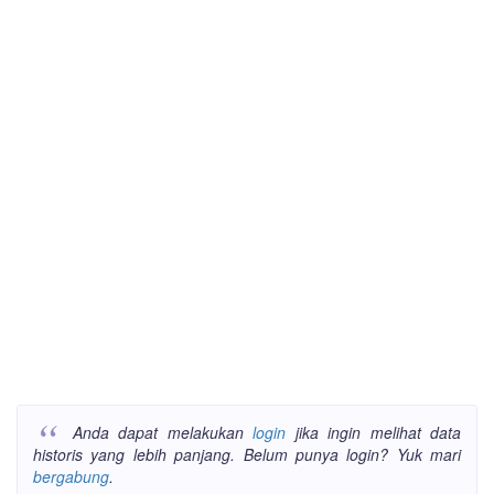
Anda dapat melakukan
login
jika ingin melihat data
historis yang lebih panjang. Belum punya login? Yuk mari
bergabung
.