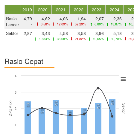
2019
2020
2021
2022
2023
2024
20
Rasio
4,79
4,62
4,06
1,94
2,07
2,36
2
Lancar
-
3,58%
12,09%
52,29%
6,80%
13,87%
10,
Sektor
2,87
3,43
4,58
3,58
3,96
5,18
3
-
19,34%
33,68%
21,82%
10,65%
30,70%
39,
Rasio Cepat
4
3
DPUM (x)
2,6
2,5
2,4
Sektor
2,3
2
2,1
2,1
1,9
1