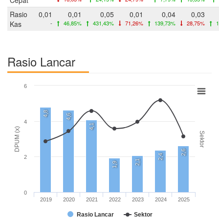
Rasio
0,01
0,01
0,05
0,01
0,04
0,03
Kas
-
46,85%
431,43%
71,26%
139,73%
28,75%
1
Rasio Lancar
6
4,8
4,6
4
4,1
DPUM (x)
Sektor
2,6
2,4
2
2,1
1,9
0
2019
2020
2021
2022
2023
2024
2025
Rasio Lancar
Sektor