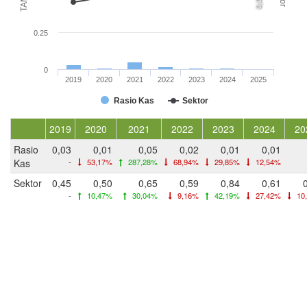
0,0
0.25
0
2019
2020
2021
2022
2023
2024
2025
Rasio Kas
Sektor
2019
2020
2021
2022
2023
2024
20
Rasio
0,03
0,01
0,05
0,02
0,01
0,01
Kas
-
53,17%
287,28%
68,94%
29,85%
12,54%
Sektor
0,45
0,50
0,65
0,59
0,84
0,61
-
10,47%
30,04%
9,16%
42,19%
27,42%
10