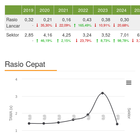
2019
2020
2021
2022
2023
2024
20
Rasio
0,32
0,21
0,16
0,43
0,38
0,30
Lancar
-
35,30%
22,09%
165,49%
10,91%
20,68%
Sektor
2,85
4,16
4,25
3,24
3,52
7,01
6
-
46,19%
2,15%
23,79%
8,73%
98,78%
3,
Rasio Cepat
4
3
TAMA (x)
Sektor
2
0,0
0,0
0,0
0,0
0,0
0,0
0,0
1