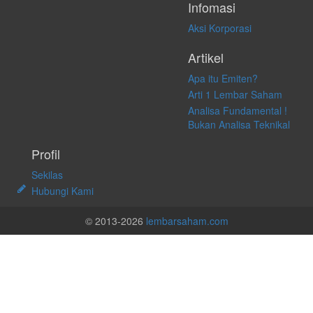
Infomasi
Aksi Korporasi
Artikel
Apa itu Emiten?
Arti 1 Lembar Saham
Analisa Fundamental !
Bukan Analisa Teknikal
Profil
Sekilas
Hubungi Kami
© 2013-2026
lembarsaham.com