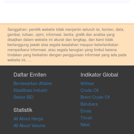
Sanggahan: pemilik website tidak menjamin seluruh isi, konten, data,
gambar, tulisan, opini, informasi, berita, grafik dan analisa yang
disajikan dalam website ini akurat dan lengkap, dan kami tidak
bertanggung jawab atas segala kesalahan maupun keterlambatan
memperbarui informasi, atau segala kerugian yang timbul karena
tindakan yang berkaitan dengan penggunaan informasi yang ada pada
website ini.
...
Setiap keputusan investasi merupakan keputusan dan tanggung jawab
pribadi. Kami tidak memberi anjuran, saran, rekomendasi untuk
Daftar Emiten
Indikator Global
membeli, menjual atau melakukan aktivitas lain yang terkait dengan
Berdasarkan Alfabet
Ikhtisar
transaksi perdagangan apapun, dan kami tidak bertanggung jawab
atas keputusan investasi yang dilakukan dalam kondisi dan situasi
Klasifikasi Industri
Crude Oil
apapun juga, yang diakibatkan secara langsung maupun tidak
Sektor BEI
Brent Crude Oil
langsung atas konten pada website ini.
Batubara
Statistik
Emas
Timah
All About Harga
Nikel
All About Volume