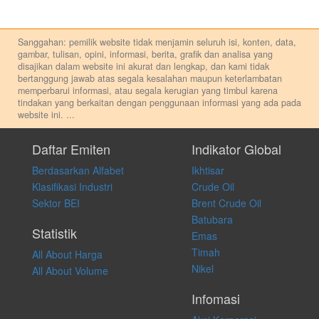
Sanggahan: pemilik website tidak menjamin seluruh isi, konten, data,
gambar, tulisan, opini, informasi, berita, grafik dan analisa yang
disajikan dalam website ini akurat dan lengkap, dan kami tidak
bertanggung jawab atas segala kesalahan maupun keterlambatan
memperbarui informasi, atau segala kerugian yang timbul karena
tindakan yang berkaitan dengan penggunaan informasi yang ada pada
website ini.
...
Setiap keputusan investasi merupakan keputusan dan tanggung jawab
pribadi. Kami tidak memberi anjuran, saran, rekomendasi untuk
Daftar Emiten
Indikator Global
membeli, menjual atau melakukan aktivitas lain yang terkait dengan
Berdasarkan Alfabet
Ikhtisar
transaksi perdagangan apapun, dan kami tidak bertanggung jawab
atas keputusan investasi yang dilakukan dalam kondisi dan situasi
Klasifikasi Industri
Crude Oil
apapun juga, yang diakibatkan secara langsung maupun tidak
Sektor BEI
Brent Crude Oil
langsung atas konten pada website ini.
Batubara
Statistik
Emas
Timah
All About Harga
Nikel
All About Volume
Infomasi