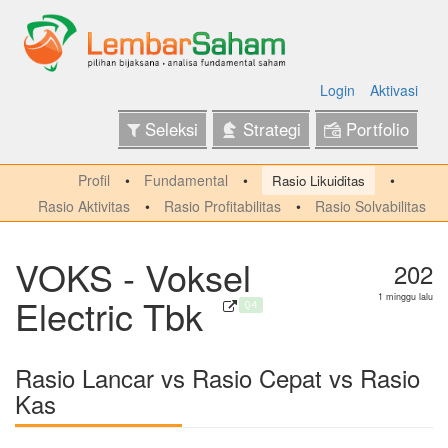
Login
Aktivasi
Seleksi
Strategi
Portfolio
Profil
Fundamental
Rasio Likuiditas
Rasio Aktivitas
Rasio Profitabilitas
Rasio Solvabilitas
VOKS - Voksel
202
Electric Tbk
1 minggu lalu
Q4
Rasio Lancar vs Rasio Cepat vs Rasio
Kas