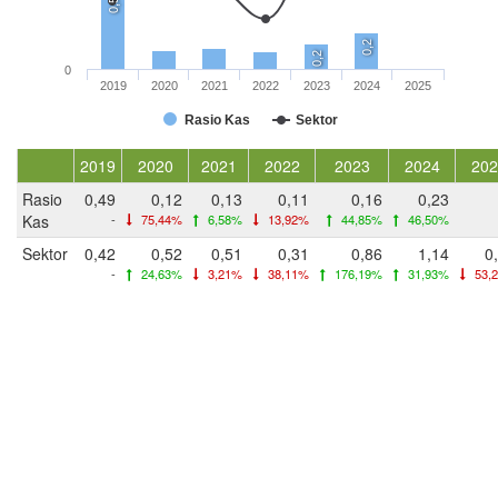
0,5
0,2
0,2
0
2019
2020
2021
2022
2023
2024
2025
Rasio Kas
Sektor
2019
2020
2021
2022
2023
2024
202
Rasio
0,49
0,12
0,13
0,11
0,16
0,23
Kas
-
75,44%
6,58%
13,92%
44,85%
46,50%
Sektor
0,42
0,52
0,51
0,31
0,86
1,14
0
-
24,63%
3,21%
38,11%
176,19%
31,93%
53,