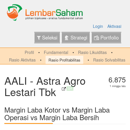
Login
Aktivasi
Seleksi
Strategi
Portfolio
Profil
Fundamental
Rasio Likuiditas
Rasio Aktivitas
Rasio Solvabilitas
Rasio Profitabilitas
AALI - Astra Agro
6.875
Lestari Tbk
1 minggu lalu
Q4
Margin Laba Kotor vs Margin Laba
Operasi vs Margin Laba Bersih