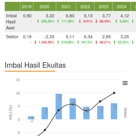
2019
2020
2021
2022
2023
2024
Imbal
0,90
3,22
6,80
6,13
3,77
4,12
Hasil
-
256,20%
111,38%
9,91%
38,43%
9,26%
Aset
Sektor
0,18
-2,33
5,11
6,34
2,65
3,25
-
1.432,36%
318,68%
24,15%
58,21%
22,52%
Imbal Hasil Ekuitas
15
10
9,8
8,1
5
6,2
AALI (%)
5,1
Sektor
4,8
4,6
1,3
0
-5