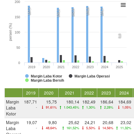
200
187,7
186,6
184,7
182,5
180,1
150
persen (%)
100
0,0
50
0
2019
2020
2021
2022
2023
2024
2025
Margin Laba Kotor
Margin Laba Operasi
Margin Laba Bersih
2019
2020
2021
2022
2023
2024
Margin
187,71
15,75
180,14
182,49
186,64
184,69
Laba
-
91,61%
1.043,45%
1,30%
2,28%
1,05%
Kotor
Margin
19,07
9,80
25,62
24,21
20,68
23,02
Laba
-
48,64%
161,52%
5,50%
14,56%
11,32%