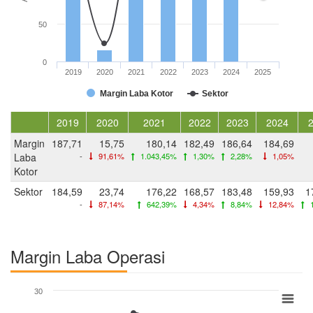
50
0
2019
2020
2021
2022
2023
2024
2025
Margin Laba Kotor
Sektor
2019
2020
2021
2022
2023
2024
Margin
187,71
15,75
180,14
182,49
186,64
184,69
Laba
-
91,61%
1.043,45%
1,30%
2,28%
1,05%
Kotor
Sektor
184,59
23,74
176,22
168,57
183,48
159,93
1
-
87,14%
642,39%
4,34%
8,84%
12,84%
1
Margin Laba Operasi
30