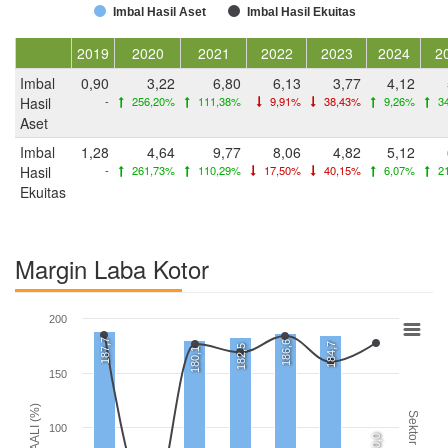
Imbal Hasil Aset
Imbal Hasil Ekuitas
2019
2020
2021
2022
2023
2024
2
Imbal
0,90
3,22
6,80
6,13
3,77
4,12
Hasil
-
256,20%
111,38%
9,91%
38,43%
9,26%
3
Aset
Imbal
1,28
4,64
9,77
8,06
4,82
5,12
Hasil
-
261,73%
110,29%
17,50%
40,15%
6,07%
2
Ekuitas
Margin Laba Kotor
200
187,7
186,6
184,7
182,5
180,1
150
AALI (%)
Sektor
100
0,0