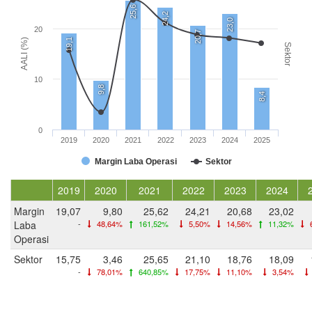
25,6
24,2
23,0
20
20,7
19,1
AALI (%)
Sektor
10
9,8
8,4
0
2019
2020
2021
2022
2023
2024
2025
Margin Laba Operasi
Sektor
2019
2020
2021
2022
2023
2024
Margin
19,07
9,80
25,62
24,21
20,68
23,02
Laba
-
48,64%
161,52%
5,50%
14,56%
11,32%
Operasi
Sektor
15,75
3,46
25,65
21,10
18,76
18,09
-
78,01%
640,85%
17,75%
11,10%
3,54%