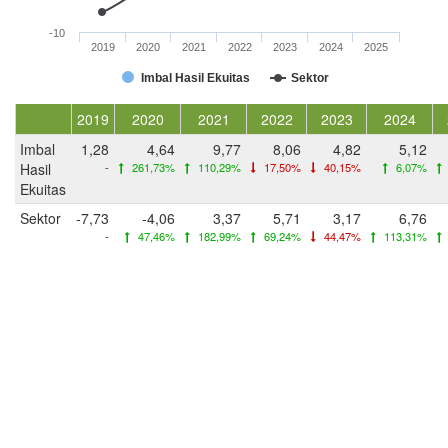
-10
2019
2020
2021
2022
2023
2024
2025
Imbal Hasil Ekuitas
Sektor
2019
2020
2021
2022
2023
2024
Imbal
1,28
4,64
9,77
8,06
4,82
5,12
Hasil
-
261,73%
110,29%
17,50%
40,15%
6,07%
Ekuitas
Sektor
-7,73
-4,06
3,37
5,71
3,17
6,76
-
47,46%
182,99%
69,24%
44,47%
113,31%