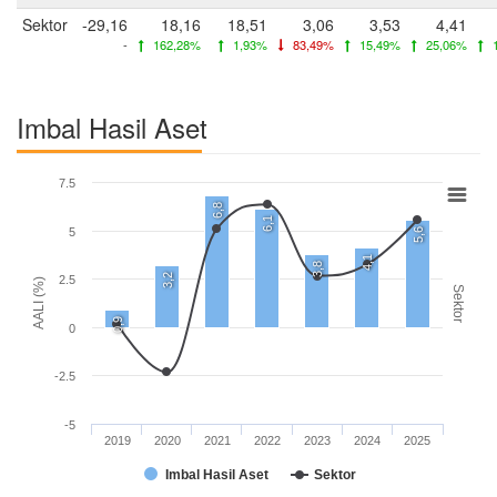
Sektor
-29,16
18,16
18,51
3,06
3,53
4,41
-
162,28%
1,93%
83,49%
15,49%
25,06%
1
Imbal Hasil Aset
7.5
6,8
6,1
5
5,6
4,1
3,8
3,2
2.5
AALI (%)
Sektor
0,9
0
-2.5
-5
2019
2020
2021
2022
2023
2024
2025
Imbal Hasil Aset
Sektor