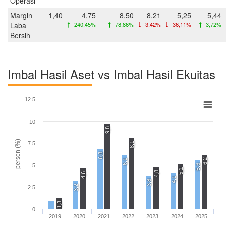
Operasi
Margin
1,40
4,75
8,50
8,21
5,25
5,44
Laba
-
240,45%
78,86%
3,42%
36,11%
3,72%
Bersih
Imbal Hasil Aset vs Imbal Hasil Ekuitas
12.5
10
9,8
persen (%)
7.5
8,1
6,8
6,2
6,1
5
5,6
5,1
4,8
4,6
4,1
3,8
3,2
2.5
1,3
0
2019
2020
2021
2022
2023
2024
2025