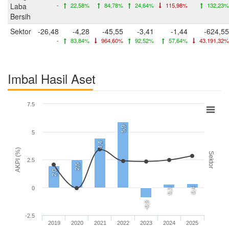
Laba
-
22,58%
84,78%
24,64%
115,98%
132,23%
Bersih
Sektor
-26,48
-4,28
-45,55
-3,41
-1,44
-624,55
-
83,84%
964,60%
92,52%
57,64%
43.191,32%
Imbal Hasil Aset
7.5
5,9
5
4,4
AKPI (%)
Sektor
2.5
2,5
2,0
0
0,4
0,3
-0,9
-2.5
2019
2020
2021
2022
2023
2024
2025