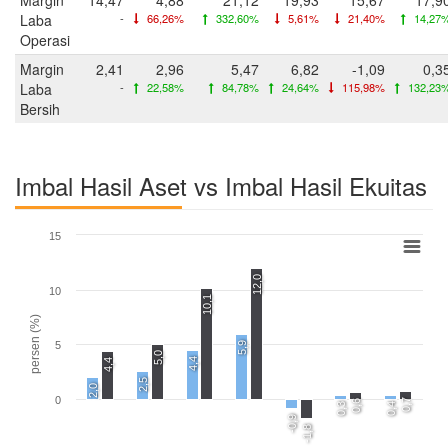
Laba
-
66,26%
332,60%
5,61%
21,40%
14,27
Operasi
Margin
2,41
2,96
5,47
6,82
-1,09
0,3
Laba
-
22,58%
84,78%
24,64%
115,98%
132,23
Bersih
Imbal Hasil Aset vs Imbal Hasil Ekuitas
15
12,0
10
10,1
persen (%)
5
5,9
5,0
4,4
4,4
2,5
2,0
0
0,7
0,6
0,3
0,4
-0,9
-1,8