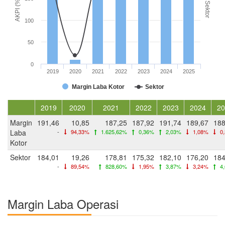
AKPI (%)
Sektor
100
50
0
2019
2020
2021
2022
2023
2024
2025
Margin Laba Kotor
Sektor
2019
2020
2021
2022
2023
2024
20
Margin
191,46
10,85
187,25
187,92
191,74
189,67
188
Laba
-
94,33%
1.625,62%
0,36%
2,03%
1,08%
0
Kotor
Sektor
184,01
19,26
178,81
175,32
182,10
176,20
184
-
89,54%
828,60%
1,95%
3,87%
3,24%
4
Margin Laba Operasi