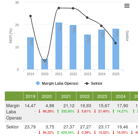
30
20
21,1
19,9
AKPI (%)
18,4
Sektor
17,9
15,7
14,5
10
4,9
0
2019
2020
2021
2022
2023
2024
2025
Margin Laba Operasi
Sektor
2019
2020
2021
2022
2023
2024
2
Margin
14,47
4,88
21,12
19,93
15,67
17,90
1
Laba
-
66,26%
332,60%
5,61%
21,40%
14,27%
Operasi
Sektor
23,79
3,75
27,37
27,27
23,17
19,46
1
-
84,22%
629,34%
0,38%
15,02%
16,00%
4