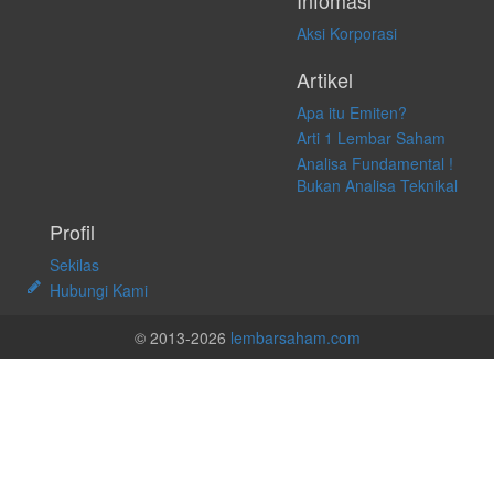
Infomasi
Aksi Korporasi
Artikel
Apa itu Emiten?
Arti 1 Lembar Saham
Analisa Fundamental !
Bukan Analisa Teknikal
Profil
Sekilas
Hubungi Kami
© 2013-2026
lembarsaham.com