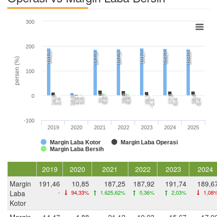
300
200
191,5
191,7
189,7
187,9
189,0
187,3
persen (%)
100
21,1
0
19,9
17,9
18,4
15,7
14,5
10,9
5,5
6,8
4,9
3,0
2,4
0,4
0,4
-1,1
-100
2019
2020
2021
2022
2023
2024
2025
Margin Laba Kotor
Margin Laba Operasi
Margin Laba Bersih
2019
2020
2021
2022
2023
2024
Margin
191,46
10,85
187,25
187,92
191,74
189,6
Laba
-
94,33%
1.625,62%
0,36%
2,03%
1,08
Kotor
Margin
14,47
4,88
21,12
19,93
15,67
17,9