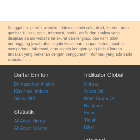
Sanggahan: pemilik website tidak menjamin seluruh isi, konten, data,
gambar, tulisan, opini, informasi, berita, grafik dan analisa yang
disajikan dalam website ini akurat dan lengkap, dan kami tidak
bertanggung jawab atas segala kesalahan maupun keterlambatan
memperbarui informasi, atau segala kerugian yang timbul karena
tindakan yang berkaitan dengan penggunaan informasi yang ada pada
website ini.
...
Setiap keputusan investasi merupakan keputusan dan tanggung jawab
pribadi. Kami tidak memberi anjuran, saran, rekomendasi untuk
Daftar Emiten
Indikator Global
membeli, menjual atau melakukan aktivitas lain yang terkait dengan
Berdasarkan Alfabet
Ikhtisar
transaksi perdagangan apapun, dan kami tidak bertanggung jawab
atas keputusan investasi yang dilakukan dalam kondisi dan situasi
Klasifikasi Industri
Crude Oil
apapun juga, yang diakibatkan secara langsung maupun tidak
Sektor BEI
Brent Crude Oil
langsung atas konten pada website ini.
Batubara
Statistik
Emas
Timah
All About Harga
Nikel
All About Volume