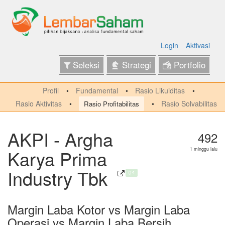
Login
Aktivasi
Seleksi
Strategi
Portfolio
Profil
Fundamental
Rasio Likuiditas
Rasio Aktivitas
Rasio Solvabilitas
Rasio Profitabilitas
AKPI - Argha
492
Karya Prima
1 minggu lalu
Industry Tbk
Q4
Margin Laba Kotor vs Margin Laba
Operasi vs Margin Laba Bersih