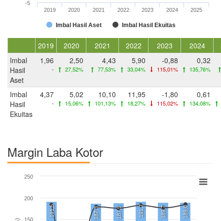
-5
2019
2020
2021
2022
2023
2024
2025
Imbal Hasil Aset
Imbal Hasil Ekuitas
2019
2020
2021
2022
2023
2024
Imbal
1,96
2,50
4,43
5,90
-0,88
0,32
Hasil
-
27,52%
77,53%
33,04%
115,01%
135,76%
Aset
Imbal
4,37
5,02
10,10
11,95
-1,80
0,61
Hasil
-
15,06%
101,13%
18,27%
115,02%
134,08%
Ekuitas
Margin Laba Kotor
250
200
191,5
191,7
189,7
189,0
187,9
187,3
150