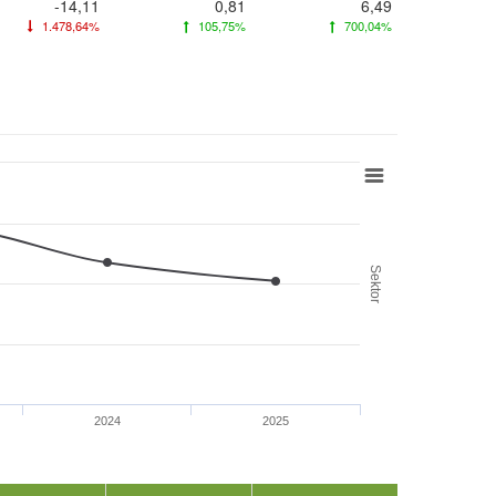
-14,11
0,81
6,49
1.478,64%
105,75%
700,04%
Sektor
2024
2025