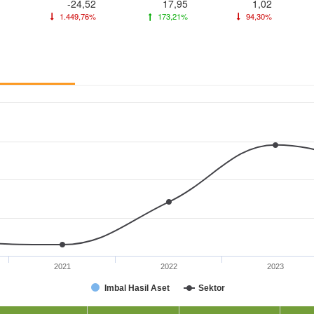
-24,52
17,95
1,02
1.449,76%
173,21%
94,30%
2021
2022
2023
Imbal Hasil Aset
Sektor