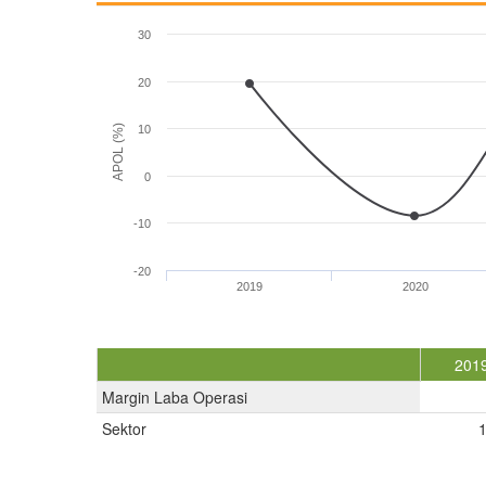
30
20
APOL (%)
10
0
-10
-20
2019
2020
201
Margin Laba Operasi
Sektor