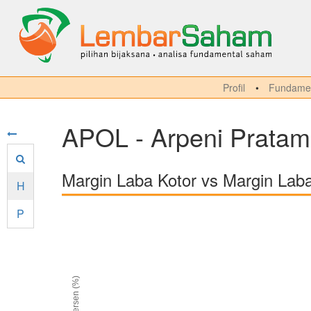
Profil
Fundamen
APOL - Arpeni Pratam
Margin Laba Kotor vs Margin Lab
H
P
persen (%)