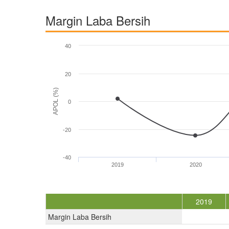
Margin Laba Bersih
40
20
APOL (%)
0
-20
-40
2019
2020
2019
Margin Laba Bersih