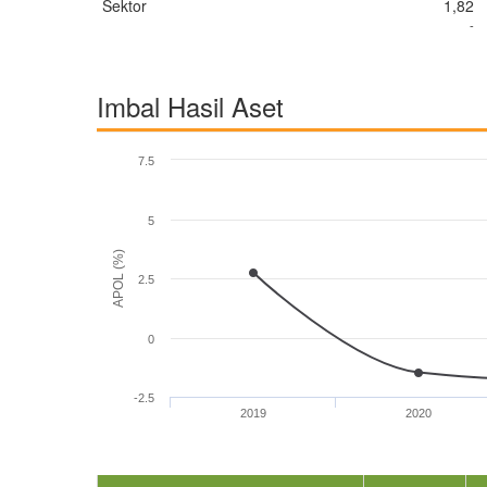
Sektor
1,82
-
Imbal Hasil Aset
7.5
5
APOL (%)
2.5
0
-2.5
2019
2020