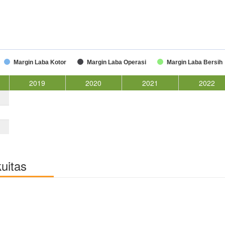
Margin Laba Kotor
Margin Laba Operasi
Margin Laba Bersih
2019
2020
2021
2022
kuitas