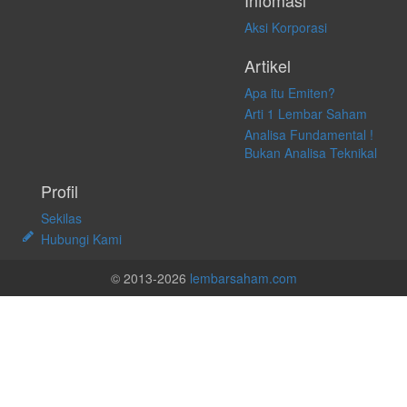
Infomasi
Aksi Korporasi
Artikel
Apa itu Emiten?
Arti 1 Lembar Saham
Analisa Fundamental !
Bukan Analisa Teknikal
Profil
Sekilas
Hubungi Kami
© 2013-2026
lembarsaham.com