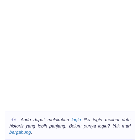
Anda dapat melakukan
login
jika ingin melihat data
historis yang lebih panjang. Belum punya login? Yuk mari
bergabung
.