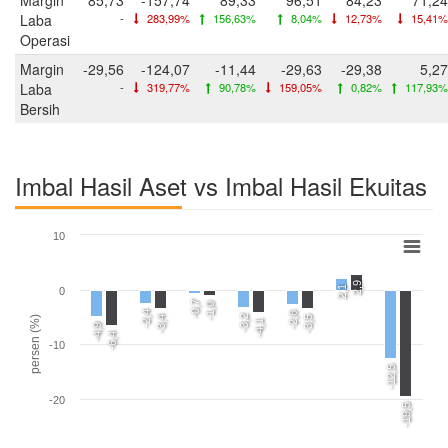
Laba
-
283,99%
156,63%
8,04%
12,73%
15,41%
Operasi
Margin
-29,56
-124,07
-11,44
-29,63
-29,38
5,27
Laba
-
319,77%
90,78%
159,05%
0,82%
117,93%
Bersih
Imbal Hasil Aset vs Imbal Hasil Ekuitas
10
2,9
2,1
0
-0,7
-1,0
-2,4
-2,6
-3,2
-3,4
-3,5
persen (%)
-4,1
-4,9
-6,4
-10
-12,5
-20
-19,5