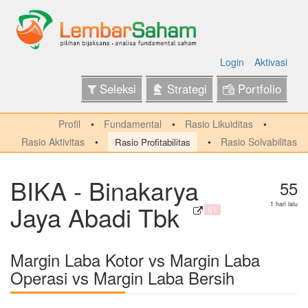
Login
Aktivasi
Seleksi
Strategi
Portfolio
Profil
Fundamental
Rasio Likuiditas
Rasio Aktivitas
Rasio Solvabilitas
Rasio Profitabilitas
BIKA - Binakarya
55
Jaya Abadi Tbk
1 hari lalu
Q3
Margin Laba Kotor vs Margin Laba
Operasi vs Margin Laba Bersih