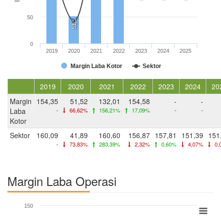
50
51,5
0
2019
2020
2021
2022
2023
2024
2025
Margin Laba Kotor
Sektor
2019
2020
2021
2022
2023
2024
20
Margin
154,35
51,52
132,01
154,58
-
-
Laba
-
66,62%
156,21%
17,09%
-
-
Kotor
Sektor
160,09
41,89
160,60
156,87
157,81
151,39
151
-
73,83%
283,39%
2,32%
0,60%
4,07%
0,
Margin Laba Operasi
150