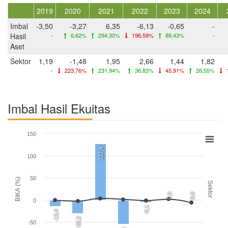
2019
2020
2021
2022
2023
2024
Imbal
-3,50
-3,27
6,35
-6,13
-0,65
-
Hasil
-
6,62%
294,30%
196,59%
89,43%
-
Aset
Sektor
1,19
-1,48
1,95
2,66
1,44
1,82
-
223,76%
231,94%
36,83%
45,91%
26,55%
Imbal Hasil Ekuitas
150
127,4
100
50
BIKA (%)
Sektor
0,0
0,0
0
-5,1
-13,4
-30,2
-50