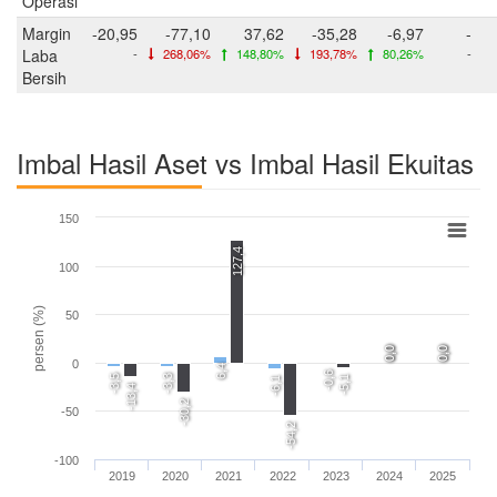
Operasi
Margin
-20,95
-77,10
37,62
-35,28
-6,97
-
Laba
-
268,06%
148,80%
193,78%
80,26%
-
Bersih
Imbal Hasil Aset vs Imbal Hasil Ekuitas
150
127,4
100
persen (%)
50
0,0
0,0
0,0
0,0
0
6,4
-0,6
-3,5
-3,3
-5,1
-6,1
-13,4
-30,2
-50
-54,2
-100
2019
2020
2021
2022
2023
2024
2025