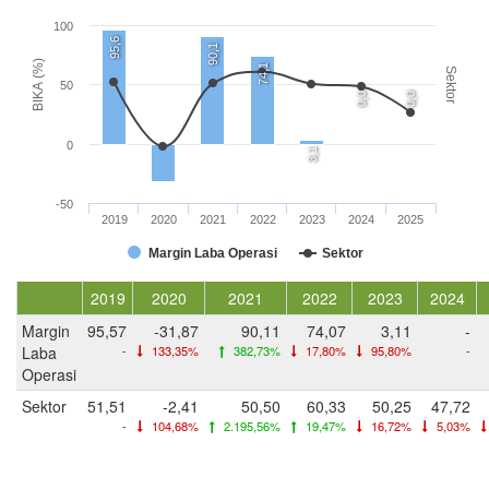
100
95,6
90,1
BIKA (%)
74,1
Sektor
50
0,0
0,0
0
3,1
-50
2019
2020
2021
2022
2023
2024
2025
Margin Laba Operasi
Sektor
2019
2020
2021
2022
2023
2024
Margin
95,57
-31,87
90,11
74,07
3,11
-
Laba
-
133,35%
382,73%
17,80%
95,80%
-
Operasi
Sektor
51,51
-2,41
50,50
60,33
50,25
47,72
-
104,68%
2.195,56%
19,47%
16,72%
5,03%