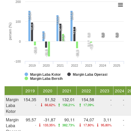
200
154,4
154,6
132,0
100
persen (%)
95,6
90,1
74,1
51,5
0,0
0,0
0,0
0,0
0,0
0,0
0,0
37,6
0
3,1
-7,0
-20,9
-31,9
-35,3
-100
2019
2020
2021
2022
2023
2024
2025
Margin Laba Kotor
Margin Laba Operasi
Margin Laba Bersih
2019
2020
2021
2022
2023
2024
2
Margin
154,35
51,52
132,01
154,58
-
-
Laba
-
66,62%
156,21%
17,09%
-
-
Kotor
Margin
95,57
-31,87
90,11
74,07
3,11
-
Laba
-
133,35%
382,73%
17,80%
95,80%
-