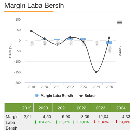
Margin Laba Bersih
100
50
0
13,4
12,0
5,9
4,5
4,3
2,0
BINA (%)
Sektor
-20,3
-50
-100
-150
-200
2019
2020
2021
2022
2023
2024
2025
Margin Laba Bersih
Sektor
2019
2020
2021
2022
2023
2024
Margin
2,01
4,50
5,90
13,39
12,04
4,3
Laba
-
123,76%
31,08%
126,85%
10,09%
64,01
Bersih