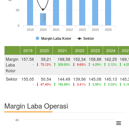
50
39,2
0
2019
2020
2021
2022
2023
2024
2025
Margin Laba Kotor
Sektor
2019
2020
2021
2022
2023
2024
202
Margin
157,58
39,21
168,58
152,34
158,88
162,25
169,
Laba
-
75,12%
329,93%
9,63%
4,29%
2,12%
4,2
Kotor
Sektor
155,05
50,54
144,49
139,56
145,08
145,13
145,
-
67,40%
185,89%
3,41%
3,95%
0,03%
0,1
Margin Laba Operasi
40