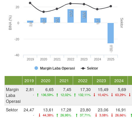
20
17,3
15,5
BINA (%)
Sektor
7,5
6,7
5,7
0
2,8
-20
-25,6
-40
2019
2020
2021
2022
2023
2024
2025
Margin Laba Operasi
Sektor
2019
2020
2021
2022
2023
2024
Margin
2,81
6,65
7,45
17,30
15,49
5,69
Laba
-
136,59%
12,02%
132,11%
10,42%
63,29%
Operasi
Sektor
24,47
13,61
17,28
23,80
23,06
16,91
-
44,38%
26,95%
37,71%
3,08%
26,66%