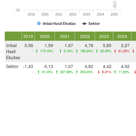
-11,1
-15
2019
2020
2021
2022
2023
2024
2025
Imbal Hasil Ekuitas
Sektor
2019
2020
2021
2022
2023
2024
Imbal
0,58
1,59
1,67
4,78
5,85
2,27
Hasil
-
173,19%
5,19%
185,24%
22,39%
61,25%
Ekuitas
Sektor
-1,43
-0,13
1,07
4,82
4,42
4,92
-
91,03%
937,98%
350,03%
8,31%
11,29%