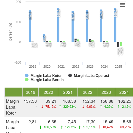
200
168,6
169,2
162,3
158,9
157,6
152,3
100
persen (%)
39,2
17,3
15,5
0
13,4
12,0
6,7
7,5
5,9
5,7
4,5
4,3
2,8
2,0
-20,3
-25,6
-100
2019
2020
2021
2022
2023
2024
2025
Margin Laba Kotor
Margin Laba Operasi
Margin Laba Bersih
2019
2020
2021
2022
2023
2024
Margin
157,58
39,21
168,58
152,34
158,88
162,25
Laba
-
75,12%
329,93%
9,63%
4,29%
2,12%
Kotor
Margin
2,81
6,65
7,45
17,30
15,49
5,69
Laba
-
136,59%
12,02%
132,11%
10,42%
63,29%