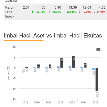
Operasi
Margin
2,01
4,50
5,90
13,39
12,04
4,33
Laba
-
123,76%
31,08%
126,85%
10,09%
64,01%
Bersih
Imbal Hasil Aset vs Imbal Hasil Ekuitas
10
5
5,9
4,8
2,3
1,6
1,7
persen (%)
0
0,9
0,8
0,6
0,3
0,2
0,3
0,1
-1,2
-5
-10
-11,1
-15
2019
2020
2021
2022
2023
2024
2025