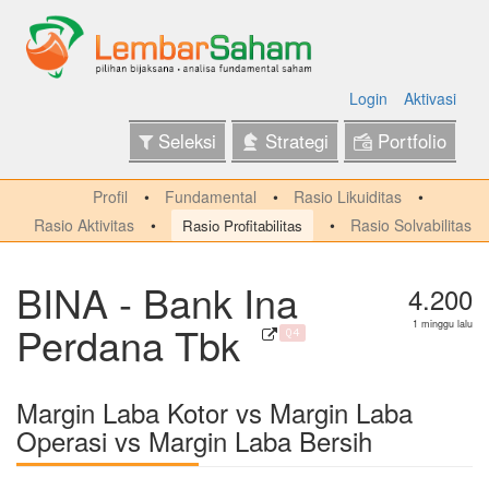
Login
Aktivasi
Seleksi
Strategi
Portfolio
Profil
Fundamental
Rasio Likuiditas
Rasio Aktivitas
Rasio Solvabilitas
Rasio Profitabilitas
BINA - Bank Ina
4.200
Perdana Tbk
1 minggu lalu
Q4
Margin Laba Kotor vs Margin Laba
Operasi vs Margin Laba Bersih