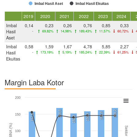
Imbal Hasil Aset
Imbal Hasil Ekuitas
2019
2020
2021
2022
2023
2024
Imbal
0,14
0,23
0,26
0,76
0,85
0,33
Hasil
-
69,82%
14,98%
189,43%
11,57%
60,72%
4
Aset
Imbal
0,58
1,59
1,67
4,78
5,85
2,27
Hasil
-
173,19%
5,19%
185,24%
22,39%
61,25%
5
Ekuitas
Margin Laba Kotor
200
168,6
169,2
162,3
150
158,9
157,6
152,3
BINA (%)
Sektor
100