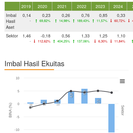
2019
2020
2021
2022
2023
2024
Imbal
0,14
0,23
0,26
0,76
0,85
0,33
Hasil
-
69,82%
14,98%
189,43%
11,57%
60,72%
Aset
Sektor
1,46
-0,18
0,56
1,33
1,25
1,10
-
112,62%
404,25%
137,06%
6,30%
11,84%
Imbal Hasil Ekuitas
10
5
5,9
4,8
2,3
1,6
1,7
0
BINA (%)
0,6
Sektor
-5
-10