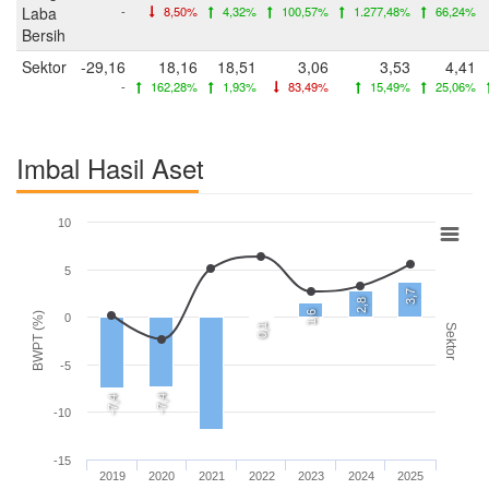
Laba
-
8,50%
4,32%
100,57%
1.277,48%
66,24%
Bersih
Sektor
-29,16
18,16
18,51
3,06
3,53
4,41
-
162,28%
1,93%
83,49%
15,49%
25,06%
Imbal Hasil Aset
10
5
3,7
2,8
1,6
BWPT (%)
0
0,1
Sektor
-5
-7,4
-7,4
-10
-15
2019
2020
2021
2022
2023
2024
2025