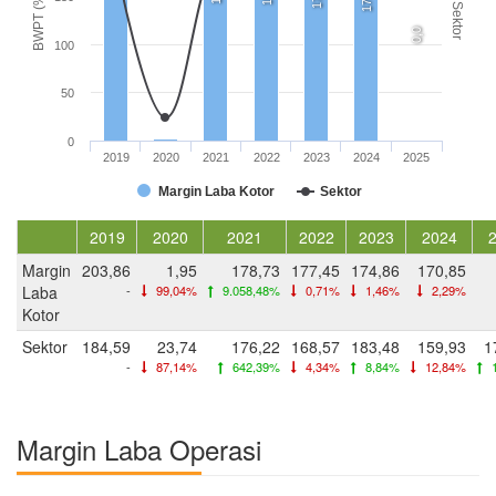
BWPT (%)
Sektor
0,0
100
50
0
2019
2020
2021
2022
2023
2024
2025
Margin Laba Kotor
Sektor
2019
2020
2021
2022
2023
2024
Margin
203,86
1,95
178,73
177,45
174,86
170,85
Laba
-
99,04%
9.058,48%
0,71%
1,46%
2,29%
Kotor
Sektor
184,59
23,74
176,22
168,57
183,48
159,93
1
-
87,14%
642,39%
4,34%
8,84%
12,84%
1
Margin Laba Operasi