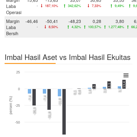
Laba
-
187,10%
342,62%
7,33%
9,49%
9,
Operasi
Margin
-46,46
-50,41
-48,23
0,28
3,80
6
Laba
-
8,50%
4,32%
100,57%
1.277,48%
66,
Bersih
Imbal Hasil Aset vs Imbal Hasil Ekuitas
25
13,4
11,1
7,3
0
3,7
2,8
1,6
0,6
0,1
-7,4
-7,4
persen (%)
-11,8
-25
-25,3
-31,8
-50