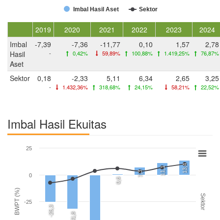
Imbal Hasil Aset
Sektor
2019
2020
2021
2022
2023
2024
Imbal
-7,39
-7,36
-11,77
0,10
1,57
2,78
Hasil
-
0,42%
59,89%
100,88%
1.419,25%
76,87%
Aset
Sektor
0,18
-2,33
5,11
6,34
2,65
3,25
-
1.432,36%
318,68%
24,15%
58,21%
22,52%
Imbal Hasil Ekuitas
25
13,4
11,1
7,3
0
0,6
BWPT (%)
Sektor
-25
-25,3
-31,8