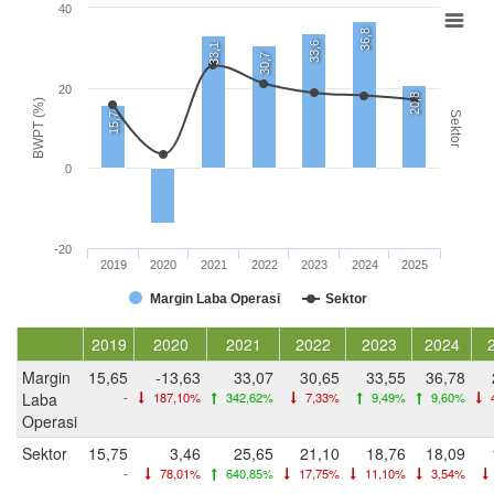
40
36,8
33,6
33,1
30,7
20
20,8
BWPT (%)
Sektor
15,7
0
-20
2019
2020
2021
2022
2023
2024
2025
Margin Laba Operasi
Sektor
2019
2020
2021
2022
2023
2024
Margin
15,65
-13,63
33,07
30,65
33,55
36,78
Laba
-
187,10%
342,62%
7,33%
9,49%
9,60%
Operasi
Sektor
15,75
3,46
25,65
21,10
18,76
18,09
-
78,01%
640,85%
17,75%
11,10%
3,54%