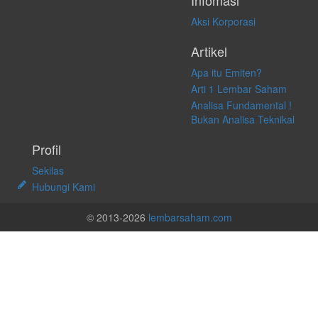
Infomasi
Aksi Korporasi
Artikel
Apa itu Emiten?
Arti 1 Lembar Saham
Analisa Fundamental !
Bukan Analisa Teknikal
Profil
Sekilas
Hubungi Kami
© 2013-2026
lembarsaham.com