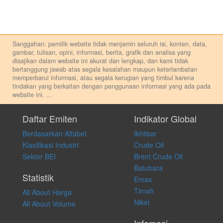
Sanggahan: pemilik website tidak menjamin seluruh isi, konten, data,
gambar, tulisan, opini, informasi, berita, grafik dan analisa yang
disajikan dalam website ini akurat dan lengkap, dan kami tidak
bertanggung jawab atas segala kesalahan maupun keterlambatan
memperbarui informasi, atau segala kerugian yang timbul karena
tindakan yang berkaitan dengan penggunaan informasi yang ada pada
website ini.
...
Setiap keputusan investasi merupakan keputusan dan tanggung jawab
pribadi. Kami tidak memberi anjuran, saran, rekomendasi untuk
Daftar Emiten
Indikator Global
membeli, menjual atau melakukan aktivitas lain yang terkait dengan
Berdasarkan Alfabet
Ikhtisar
transaksi perdagangan apapun, dan kami tidak bertanggung jawab
atas keputusan investasi yang dilakukan dalam kondisi dan situasi
Klasifikasi Industri
Crude Oil
apapun juga, yang diakibatkan secara langsung maupun tidak
Sektor BEI
Brent Crude Oil
langsung atas konten pada website ini.
Batubara
Statistik
Emas
Timah
All About Harga
Nikel
All About Volume