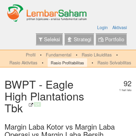
Login
Aktivasi
Seleksi
Strategi
Portfolio
Profil
Fundamental
Rasio Likuiditas
Rasio Aktivitas
Rasio Solvabilitas
Rasio Profitabilitas
BWPT - Eagle
92
High Plantations
1 hari lalu
Tbk
Q4
Margin Laba Kotor vs Margin Laba
Operasi vs Margin Laba Bersih