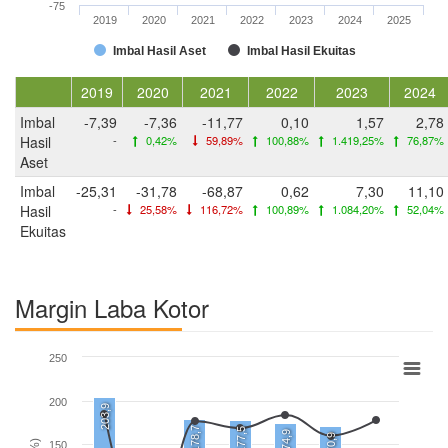
-75
2019
2020
2021
2022
2023
2024
2025
Imbal Hasil Aset
Imbal Hasil Ekuitas
2019
2020
2021
2022
2023
2024
Imbal
-7,39
-7,36
-11,77
0,10
1,57
2,78
Hasil
-
0,42%
59,89%
100,88%
1.419,25%
76,87%
Aset
Imbal
-25,31
-31,78
-68,87
0,62
7,30
11,10
Hasil
-
25,58%
116,72%
100,89%
1.084,20%
52,04%
Ekuitas
Margin Laba Kotor
250
200
203,9
178,7
177,5
174,9
170,9
150