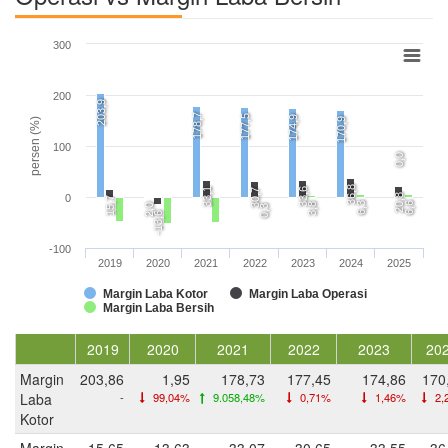
300
200
203,9
178,7
177,5
174,9
170,9
persen (%)
100
0,0
36,8
33,1
33,6
30,7
20,8
0
15,7
6,3
6,6
3,8
2,0
0,3
-13,6
-100
2019
2020
2021
2022
2023
2024
2025
Margin Laba Kotor
Margin Laba Operasi
Margin Laba Bersih
2019
2020
2021
2022
2023
20
Margin
203,86
1,95
178,73
177,45
174,86
170
Laba
-
99,04%
9.058,48%
0,71%
1,46%
2,
Kotor
Margin
15,65
-13,63
33,07
30,65
33,55
36