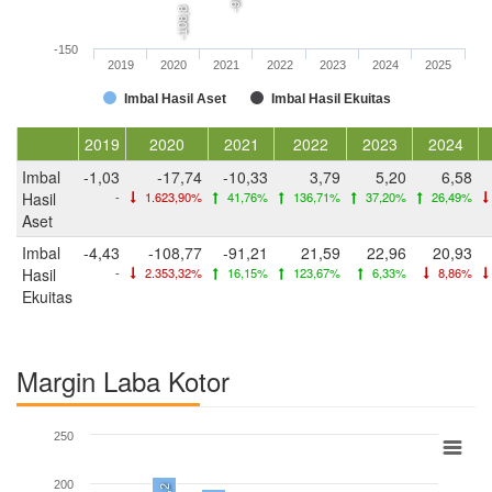
-108,8
-150
2019
2020
2021
2022
2023
2024
2025
Imbal Hasil Aset
Imbal Hasil Ekuitas
2019
2020
2021
2022
2023
2024
Imbal
-1,03
-17,74
-10,33
3,79
5,20
6,58
Hasil
-
1.623,90%
41,76%
136,71%
37,20%
26,49%
Aset
Imbal
-4,43
-108,77
-91,21
21,59
22,96
20,93
Hasil
-
2.353,32%
16,15%
123,67%
6,33%
8,86%
Ekuitas
Margin Laba Kotor
250
200