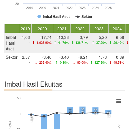
-20
2019
2020
2021
2022
2023
2024
2025
Imbal Hasil Aset
Sektor
2019
2020
2021
2022
2023
2024
Imbal
-1,03
-17,74
-10,33
3,79
5,20
6,58
Hasil
-
1.623,90%
41,76%
136,71%
37,20%
26,49%
Aset
Sektor
2,57
-3,40
-3,40
-6,21
1,73
0,89
-
232,40%
0,10%
83,00%
127,80%
48,51%
Imbal Hasil Ekuitas
50
23,0
21,6
20,9
12,3
0
-4,4