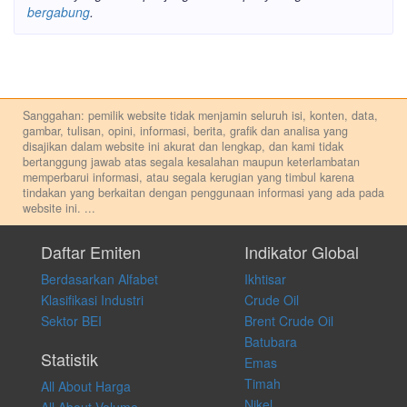
bergabung
.
Sanggahan: pemilik website tidak menjamin seluruh isi, konten, data,
gambar, tulisan, opini, informasi, berita, grafik dan analisa yang
disajikan dalam website ini akurat dan lengkap, dan kami tidak
bertanggung jawab atas segala kesalahan maupun keterlambatan
memperbarui informasi, atau segala kerugian yang timbul karena
tindakan yang berkaitan dengan penggunaan informasi yang ada pada
website ini.
...
Setiap keputusan investasi merupakan keputusan dan tanggung jawab
pribadi. Kami tidak memberi anjuran, saran, rekomendasi untuk
Daftar Emiten
Indikator Global
membeli, menjual atau melakukan aktivitas lain yang terkait dengan
Berdasarkan Alfabet
Ikhtisar
transaksi perdagangan apapun, dan kami tidak bertanggung jawab
atas keputusan investasi yang dilakukan dalam kondisi dan situasi
Klasifikasi Industri
Crude Oil
apapun juga, yang diakibatkan secara langsung maupun tidak
Sektor BEI
Brent Crude Oil
langsung atas konten pada website ini.
Batubara
Statistik
Emas
Timah
All About Harga
Nikel