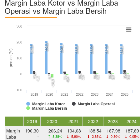
Margin Laba Kotor vs Margin Laba
Operasi vs Margin Laba Bersih
300
200
206,2
194,1
190,3
188,5
188,0
187,9
186,5
persen (%)
100
23,0
0
19,8
19,7
19,4
19,3
15,7
8,7
3,1
3,7
3,5
2,6
-1,1
-8,4
-24,3
-100
2019
2020
2021
2022
2023
2024
2025
Margin Laba Kotor
Margin Laba Operasi
Margin Laba Bersih
2019
2020
2021
2022
2023
2024
Margin
190,30
206,24
194,08
188,54
187,98
187,89
Laba
-
8,38%
5,90%
2,85%
0,30%
0,05%