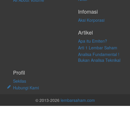
All About Volume
Infomasi
Aksi Korporasi
Artikel
Apa itu Emiten?
Arti 1 Lembar Saham
Analisa Fundamental !
Bukan Analisa Teknikal
Profil
Sekilas
Hubungi Kami
© 2013-2026
lembarsaham.com