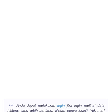
Anda dapat melakukan
login
jika ingin melihat data
historis yang lebih panjang. Belum punya login? Yuk mari