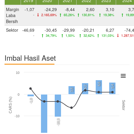
2019
2020
2021
2022
2023
2024
Margin
-1,07
-24,29
-8,44
2,60
3,10
3,
Laba
-
2.165,69%
65,26%
130,81%
19,38%
19,8
Bersih
Sektor
-46,69
-30,45
-29,99
-20,21
6,27
-74,
-
34,79%
1,50%
32,62%
131,03%
1.287,5
Imbal Hasil Aset
10
6,6
5,4
5,2
3,8
0
CARS (%)
-1,0
Sektor
-10
-10,3