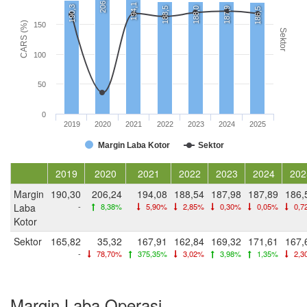
206,2
194,1
190,3
188,5
188,0
187,9
186,5
CARS (%)
150
Sektor
100
50
0
2019
2020
2021
2022
2023
2024
2025
Margin Laba Kotor
Sektor
2019
2020
2021
2022
2023
2024
202
Margin
190,30
206,24
194,08
188,54
187,98
187,89
186,
Laba
-
8,38%
5,90%
2,85%
0,30%
0,05%
0,7
Kotor
Sektor
165,82
35,32
167,91
162,84
169,32
171,61
167,
-
78,70%
375,35%
3,02%
3,98%
1,35%
2,3
Margin Laba Operasi